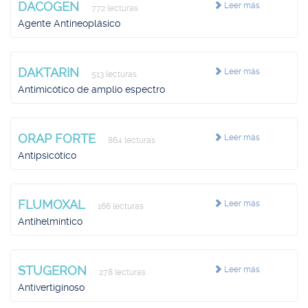
DACOGEN
Leer más
772 lecturas
Agente Antineoplásico
DAKTARIN
Leer más
513 lecturas
Antimicótico de amplio espectro
ORAP FORTE
Leer más
864 lecturas
Antipsicótico
FLUMOXAL
Leer más
166 lecturas
Antihelmíntico
STUGERON
Leer más
278 lecturas
Antivertiginoso