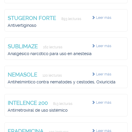
STUGERON FORTE
Leer más
893 lecturas
Antivertiginoso
SUBLIMAZE
Leer más
162 lecturas
Analgésico narcótico para uso en anestesia
NEMASOLE
Leer más
120 lecturas
Antihelmíntico contra nematodes y cestodes, Oxiuricida
INTELENCE 200
Leer más
813 lecturas
Antirretroviral de uso sistémico
FRADEMICINA
Leer más