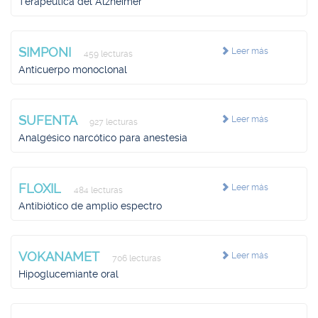
Terapéutica del Alzheimer
SIMPONI
Leer más
459 lecturas
Anticuerpo monoclonal
SUFENTA
Leer más
927 lecturas
Analgésico narcótico para anestesia
FLOXIL
Leer más
484 lecturas
Antibiótico de amplio espectro
VOKANAMET
Leer más
706 lecturas
Hipoglucemiante oral