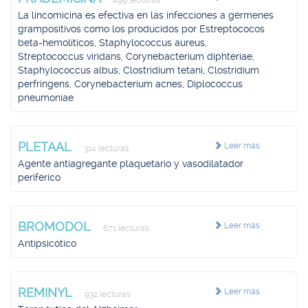
499 lecturas
La lincomicina es efectiva en las infecciones a gérmenes
grampositivos como los producidos por Estreptococos
beta-hemolíticos, Staphylococcus aureus,
Streptococcus viridans, Corynebacterium diphteriae,
Staphylococcus albus, Clostridium tetani, Clostridium
perfringens, Corynebacterium acnes, Diplococcus
pneumoniae
PLETAAL
Leer más
314 lecturas
Agente antiagregante plaquetario y vasodilatador
periférico
BROMODOL
Leer más
671 lecturas
Antipsicótico
REMINYL
Leer más
932 lecturas