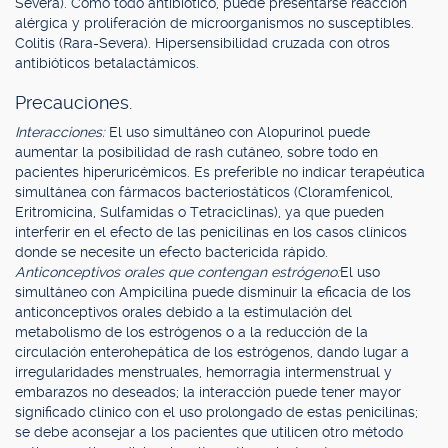
Severa). Como todo antibiótico, puede presentarse reacción
alérgica y proliferación de microorganismos no susceptibles.
Colitis (Rara-Severa). Hipersensibilidad cruzada con otros
antibióticos betalactámicos.
Precauciones.
Interacciones:
El uso simultáneo con Alopurinol puede
aumentar la posibilidad de rash cutáneo, sobre todo en
pacientes hiperuricémicos. Es preferible no indicar terapéutica
simultánea con fármacos bacteriostáticos (Cloramfenicol,
Eritromicina, Sulfamidas o Tetraciclinas), ya que pueden
interferir en el efecto de las penicilinas en los casos clínicos
donde se necesite un efecto bactericida rápido.
Anticonceptivos orales que contengan estrógeno:
El uso
simultáneo con Ampicilina puede disminuir la eficacia de los
anticonceptivos orales debido a la estimulación del
metabolismo de los estrógenos o a la reducción de la
circulación enterohepática de los estrógenos, dando lugar a
irregularidades menstruales, hemorragia intermenstrual y
embarazos no deseados; la interacción puede tener mayor
significado clínico con el uso prolongado de estas penicilinas;
se debe aconsejar a los pacientes que utilicen otro método