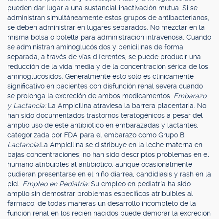
pueden dar lugar a una sustancial inactivación mutua. Si se
administran simultáneamente estos grupos de antibacterianos,
se deben administrar en lugares separados. No mezclar en la
misma bolsa o botella para administración intravenosa. Cuando
se administran aminoglucósidos y penicilinas de forma
separada, a través de vías diferentes, se puede producir una
reducción de la vida media y de la concentración sérica de los
aminoglucósidos. Generalmente esto sólo es clínicamente
significativo en pacientes con disfunción renal severa cuando
se prolonga la excreción de ambos medicamentos.
Embarazo
y Lactancia:
La Ampicilina atraviesa la barrera placentaria. No
han sido documentados trastornos teratogénicos a pesar del
amplio uso de este antibiótico en embarazadas y lactantes,
categorizada por FDA para el embarazo como Grupo B.
Lactancia:
La Ampicilina se distribuye en la leche materna en
bajas concentraciones; no han sido descriptos problemas en el
humano atribuibles al antibiótico, aunque ocasionalmente
pudieran presentarse en el niño diarrea, candidiasis y rash en la
piel.
Empleo en Pediatría:
Su empleo en pediatría ha sido
amplio sin demostrar problemas específicos atribuibles al
fármaco, de todas maneras un desarrollo incompleto de la
función renal en los recién nacidos puede demorar la excreción