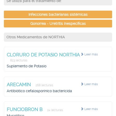
Se utiliza para el tratamiento de:
Infecciones bacterianas sistémicas
Gonorrea - Uretritis inespecíficas
Otros Medicamentos de NORTHIA
CLORURO DE POTASIO NORTHIA
Leer más
823 lecturas
Suplemento de Potasio
ARECAMIN
Leer más
268 lecturas
Antibiótico cefalosporínico bactericida
FUNCIOBRON B
Leer más
24 lecturas
Mucolítico