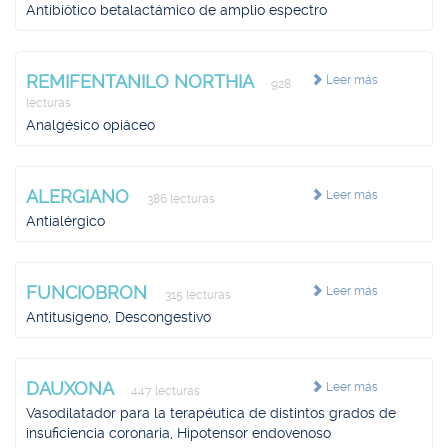
Antibiótico betalactámico de amplio espectro
REMIFENTANILO NORTHIA
Leer más
928
lecturas
Analgésico opiáceo
ALERGIANO
Leer más
386 lecturas
Antialérgico
FUNCIOBRON
Leer más
315 lecturas
Antitusígeno, Descongestivo
DAUXONA
Leer más
447 lecturas
Vasodilatador para la terapéutica de distintos grados de
insuficiencia coronaria, Hipotensor endovenoso