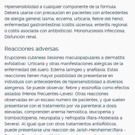
Hipersensibilidad a cualquier componente de la fórmula.
Deberá usarse con precaución en pacientes con antecedentes
de alergia general (asma, eccema, urticaria, fiebre del heno),
enfermedad gastrointestinal (colitis ulcerosa, enteritis regional
o colitis asociada con antibióticos). Mononucleosis infecciosa.
Disfunción renal.
Reacciones adversas.
Erupciones cutáneas (lesiones maculopapulares a dermatitis
exfoliativa). Urticaria y otras manifestaciones alérgicas de la
enfermedad del suero. Edema laríngeo y anafilaxia. Estas
reacciones tienen mayor posibilidad de presentarse en
individuos con antecedentes de hipersensibilidad a diversos
alergenos. Se puede observar, fiebre y eosinofilia como efectos
aislados (Menos frecuentes-Leves). Otras reacciones
observadas en un escaso numero de pacientes, y que suelen
presentarse con el tratamiento por vía parenteral a dosis
elevadas, comprenden anemia hemolítica, leucopenia y
trombocitopenia, neuropatía y nefropatía (Rara-Moderada a
Severa). Al igual que con otros tratamientos antisifilíticos,
puede presentarse una reacción de Jarish-Herxheimer.(Rara -