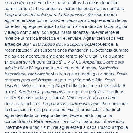
con 20 Kg o más:
ver dosis para adultos. La dosis debe ser
administrada ½ hora antes o 2 horas después de las comidas.
Preparación del polvo para la Suspensión:
Se recomienda
agitar el envase con el polvo en seco para desprenderlo de las
paredes, agregar el agua hasta la marca indicada, tapar, agitar
y luego completar con agua hasta alcanzar nuevamente el
nivel de la marca indicada en el envase. Agitar bien cada vez,
antes de usar.
Estabilidad de la Suspensión:
Después de la
reconstitución, las suspensiones mantienen su potencia durante
7 días a temperatura ambiente (entre 10° C y 25° C) o durante
14 días si se refrigera (entre 2° C y 8° C).
Ampollas: Dosis para
adultos:
IM o IV, 250 mg a 500 mg cada 6 horas.
Meningitis
bacteriana, septicemia:
IM o IV, 1 g a 2 g cada 3 a 4 horas.
Dosis
máxima para adultos:
hasta 300 mg/Kg o 16 g/día.
Dosis
Usuales Niños:
25-100 mg/Kg/día divididos en 4 dosis (cada 6
horas).
Septicemia y meningitis:
100-300 mg/Kg/día divididos
en 6 y 8 dosis (cada 3-4 horas).
Niños con 20 Kg o más:
ver
dosis para adultos.
Preparación y administración:
Para preparar
la disolución inicial para uso por vía intramuscular, añadir el
agua destilada correspondiente, dependiendo según la
concentración. Para preparar la dilución para uso intravenoso
intermitente, añadir 5 ml de agua estéril a cada frasco-ampolla