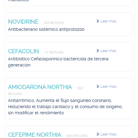
NOVIDRINE
Leer más
210 lecturas
Antibacteriano sistémico antiprotozoo
CEFACOLIN
Leer más
47 lecturas
Antibiótico Cefalosporínico bactericida de tercera
generación
AMIODARONA NORTHIA
Leer más
552
lecturas
Antiarrítmico, Aumenta el flujo sanguíneo coronario,
reduciendo el trabajo cardíaco y el consumo de oxígeno,
sin modificar el rendimiento
CEFEPIME NORTHIA
Leer más
900 lecturas