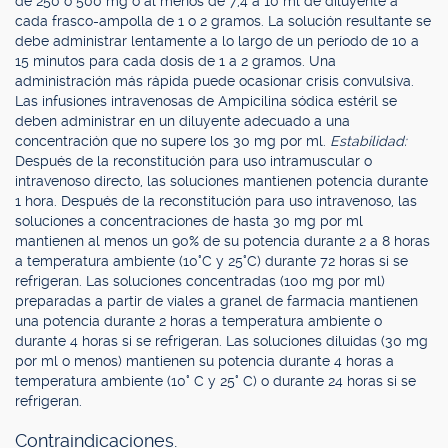
de 250 o 500 mg o al menos de 7,4 a 10 ml de diluyente a
cada frasco-ampolla de 1 o 2 gramos. La solución resultante se
debe administrar lentamente a lo largo de un período de 10 a
15 minutos para cada dosis de 1 a 2 gramos. Una
administración más rápida puede ocasionar crisis convulsiva.
Las infusiones intravenosas de Ampicilina sódica estéril se
deben administrar en un diluyente adecuado a una
concentración que no supere los 30 mg por ml.
Estabilidad:
Después de la reconstitución para uso intramuscular o
intravenoso directo, las soluciones mantienen potencia durante
1 hora. Después de la reconstitución para uso intravenoso, las
soluciones a concentraciones de hasta 30 mg por ml
mantienen al menos un 90% de su potencia durante 2 a 8 horas
a temperatura ambiente (10°C y 25°C) durante 72 horas si se
refrigeran. Las soluciones concentradas (100 mg por ml)
preparadas a partir de viales a granel de farmacia mantienen
una potencia durante 2 horas a temperatura ambiente o
durante 4 horas si se refrigeran. Las soluciones diluidas (30 mg
por ml o menos) mantienen su potencia durante 4 horas a
temperatura ambiente (10° C y 25° C) o durante 24 horas si se
refrigeran.
Contraindicaciones.