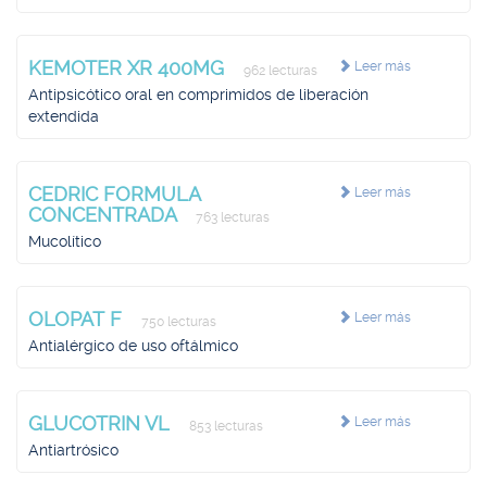
KEMOTER XR 400MG
Leer más
962 lecturas
Antipsicótico oral en comprimidos de liberación
extendida
CEDRIC FORMULA
Leer más
CONCENTRADA
763 lecturas
Mucolítico
OLOPAT F
Leer más
750 lecturas
Antialérgico de uso oftálmico
GLUCOTRIN VL
Leer más
853 lecturas
Antiartrósico