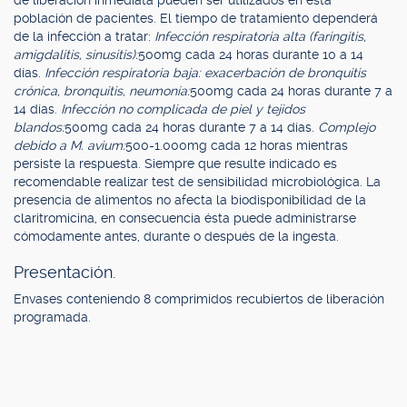
de liberación inmediata pueden ser utilizados en esta
población de pacientes. El tiempo de tratamiento dependerá
de la infección a tratar:
Infección respiratoria alta (faringitis,
amigdalitis, sinusitis):
500mg cada 24 horas durante 10 a 14
días.
Infección respiratoria baja: exacerbación de bronquitis
crónica, bronquitis, neumonía:
500mg cada 24 horas durante 7 a
14 días.
Infección no complicada de piel y tejidos
blandos:
500mg cada 24 horas durante 7 a 14 días.
Complejo
debido a M. avium:
500-1.000mg cada 12 horas mientras
persiste la respuesta. Siempre que resulte indicado es
recomendable realizar test de sensibilidad microbiológica. La
presencia de alimentos no afecta la biodisponibilidad de la
claritromicina, en consecuencia ésta puede administrarse
cómodamente antes, durante o después de la ingesta.
Presentación.
Envases conteniendo 8 comprimidos recubiertos de liberación
programada.