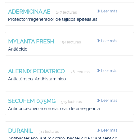
ADERMICINA AE
Leer más
247 lecturas
Protector/regenerador de tejidos epiteliales
MYLANTA FRESH
Leer más
454 lecturas
Antiácido
ALERNIX PEDIATRICO
Leer más
76 lecturas
Antialérgico, Antihistamínico
SECUFEM 0.75MG
Leer más
515 lecturas
Anticonceptivo hormonal oral de emergencia
DURANIL
Leer más
381 lecturas
Antibacteriano, antimicótico, bactericida y antiséptico