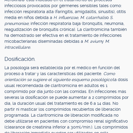
infecciosos provocados por gérmenes sensibles tales como:
infección respiratoria alta (faringitis, amigdalitis, sinusitis), otitis
media en niños debida a
H. influenzae, M. catarrhalis
o
S.
pneumoniae
; infección respiratoria baja (bronquitis, neumonía,
reagudización de bronquitis crónica). La claritromicina también
ha demostrado ser efectiva en el tratamiento de infecciones
micobacterianas diseminadas debidas a
M. avium
y
M.
intracellulare.
Dosificación.
La posología será establecida por el médico en función del
proceso a tratar y las características del paciente.
Como
orientación se sugiere el siguiente esquema posológico:
la dosis
usual recomendada de claritromicina en adultos es 1
comprimido por día junto con las comidas. En infecciones más
severas la dosificación se puede aumentar a 2 comprimidos por
día, la duración usual del tratamiento es de 6 a 14 días. No
partir ni masticar los comprimidos recubiertos de liberación
programada. La claritromicina de liberación modificada no
debe utilizarse en pacientes con compromiso renal significativo
(clearance de creatinina inferior a 30ml/min.). Los comprimidos