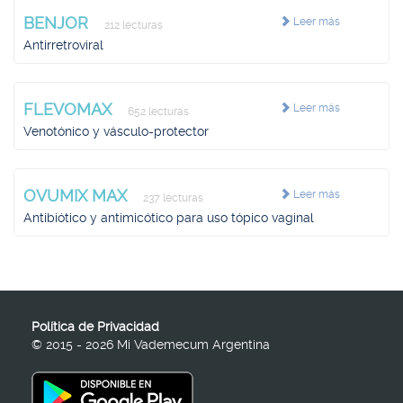
BENJOR
Leer más
212 lecturas
Antirretroviral
FLEVOMAX
Leer más
652 lecturas
Venotónico y vásculo-protector
OVUMIX MAX
Leer más
237 lecturas
Antibiótico y antimicótico para uso tópico vaginal
Política de Privacidad
© 2015 - 2026 Mi Vademecum Argentina