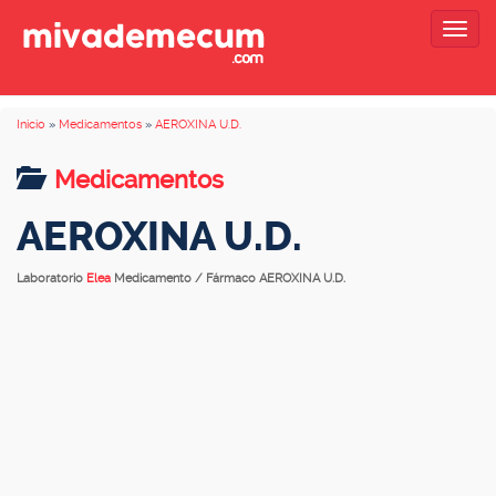
Togg
navig
Inicio
»
Medicamentos
»
AEROXINA U.D.
Medicamentos
AEROXINA U.D.
Laboratorio
Elea
Medicamento / Fármaco AEROXINA U.D.