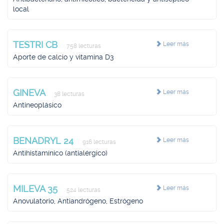
local
TESTRI CB
Leer más
758 lecturas
Aporte de calcio y vitamina D3
GINEVA
Leer más
38 lecturas
Antineoplásico
BENADRYL 24
Leer más
916 lecturas
Antihistamínico (antialérgico)
MILEVA 35
Leer más
524 lecturas
Anovulatorio, Antiandrógeno, Estrógeno