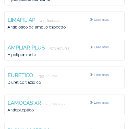
LIMAFIL AP
Leer más
475 lecturas
Antibiótico de amplio espectro
AMPLIAR PLUS
Leer más
573 lecturas
Hipolipemiante
EURETICO
Leer más
253 lecturas
Diurético tiazídico
LAMOCAS XR
Leer más
155 lecturas
Antiepiléptico