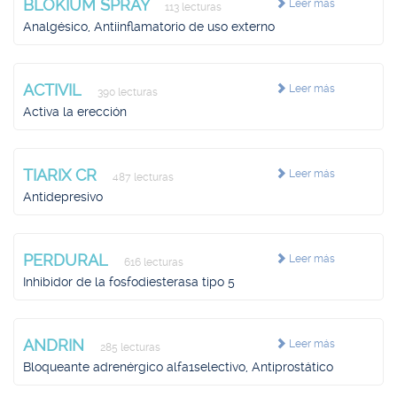
BLOKIUM SPRAY
Leer más
113 lecturas
Analgésico, Antiinflamatorio de uso externo
ACTIVIL
Leer más
390 lecturas
Activa la erección
TIARIX CR
Leer más
487 lecturas
Antidepresivo
PERDURAL
Leer más
616 lecturas
Inhibidor de la fosfodiesterasa tipo 5
ANDRIN
Leer más
285 lecturas
Bloqueante adrenérgico alfa1selectivo, Antiprostático