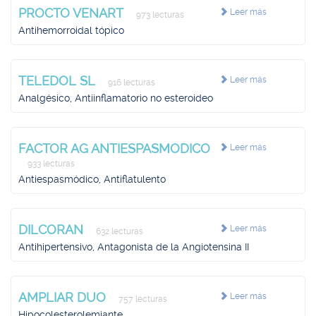
PROCTO VENART
Leer más
973 lecturas
Antihemorroidal tópico
TELEDOL SL
Leer más
916 lecturas
Analgésico, Antiinflamatorio no esteroideo
FACTOR AG ANTIESPASMODICO
Leer más
933 lecturas
Antiespasmódico, Antiflatulento
DILCORAN
Leer más
632 lecturas
Antihipertensivo, Antagonista de la Angiotensina II
AMPLIAR DUO
Leer más
757 lecturas
Hipocolesterolemiante