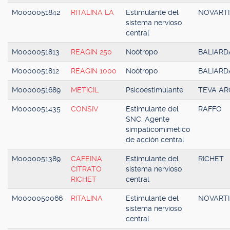
M0000051842
RITALINA LA
Estimulante del
NOVARTI
sistema nervioso
central
M0000051813
REAGIN 250
Noótropo
BALIARD
M0000051812
REAGIN 1000
Noótropo
BALIARD
M0000051689
METICIL
Psicoestimulante
TEVA AR
M0000051435
CONSIV
Estimulante del
RAFFO
SNC, Agente
simpaticomimético
de acción central
M0000051389
CAFEINA
Estimulante del
RICHET
CITRATO
sistema nervioso
RICHET
central
M0000050066
RITALINA
Estimulante del
NOVARTI
sistema nervioso
central