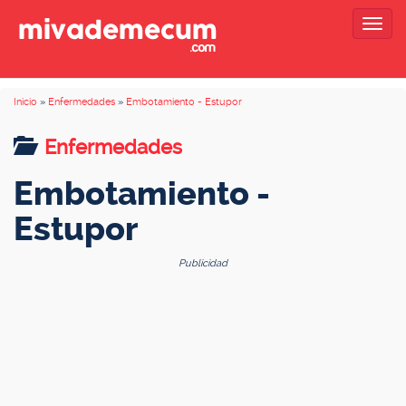
Togg
navig
Inicio
»
Enfermedades
»
Embotamiento - Estupor
Enfermedades
Embotamiento -
Estupor
Publicidad