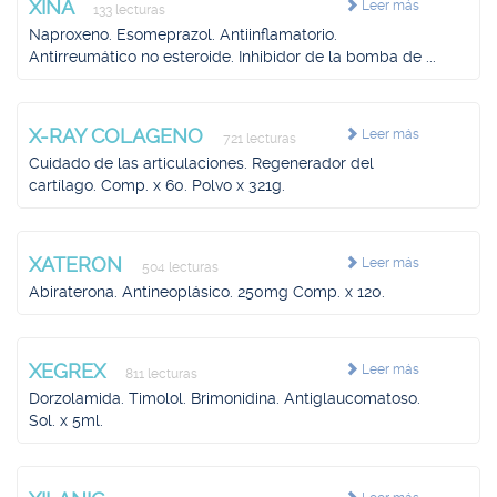
XINA
Leer más
133 lecturas
Naproxeno. Esomeprazol. Antiinflamatorio.
Antirreumático no esteroide. Inhibidor de la bomba de ...
X-RAY COLAGENO
Leer más
721 lecturas
Cuidado de las articulaciones. Regenerador del
cartílago. Comp. x 60. Polvo x 321g.
XATERON
Leer más
504 lecturas
Abiraterona. Antineoplásico. 250mg Comp. x 120.
XEGREX
Leer más
811 lecturas
Dorzolamida. Timolol. Brimonidina. Antiglaucomatoso.
Sol. x 5ml.