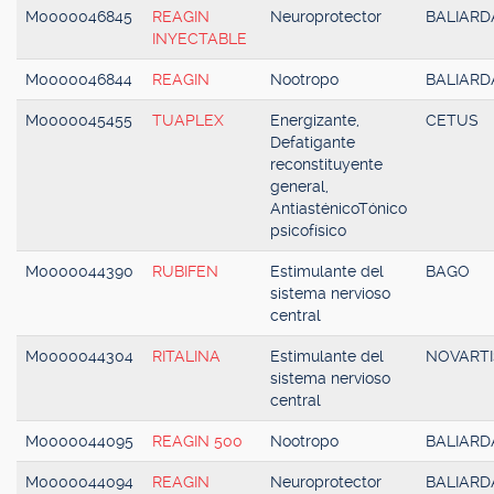
M0000046845
REAGIN
Neuroprotector
BALIARD
INYECTABLE
M0000046844
REAGIN
Nootropo
BALIARD
M0000045455
TUAPLEX
Energizante,
CETUS
Defatigante
reconstituyente
general,
AntiasténicoTónico
psicofísico
M0000044390
RUBIFEN
Estimulante del
BAGO
sistema nervioso
central
M0000044304
RITALINA
Estimulante del
NOVARTI
sistema nervioso
central
M0000044095
REAGIN 500
Nootropo
BALIARD
M0000044094
REAGIN
Neuroprotector
BALIARD