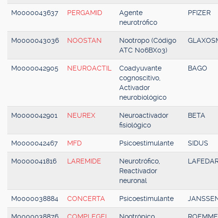
M0000043637
PERGAMID
Agente
PFIZER
neurotrófico
M0000043036
NOOSTAN
Nootropo (Código
GLAXOSM
ATC N06BX03)
M0000042905
NEUROACTIL
Coadyuvante
BAGO
cognoscitivo,
Activador
neurobiológico
M0000042901
NEUREX
Neuroactivador
BETA
fisiológico
M0000042467
MFD
Psicoestimulante
SIDUS
M0000041816
LAREMIDE
Neurotrófico,
LAFEDA
Reactivador
neuronal
M0000038884
CONCERTA
Psicoestimulante
JANSSEN
M0000038876
COMPLEGEL
Nootrópico
ROEMME