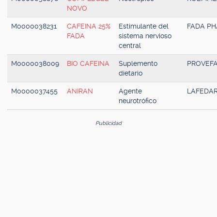
NOVO
M0000038231
CAFEINA 25%
Estimulante del
FADA P
FADA
sistema nervioso
central
M0000038009
BIO CAFEINA
Suplemento
PROVEF
dietario
M0000037455
ANIRAN
Agente
LAFEDA
neurotrófico
Publicidad