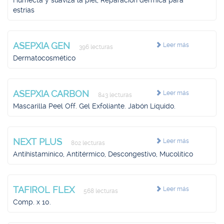
Humecta y suaviza la piel, Reparación dérmica para
estrías
ASEPXIA GEN
Leer más
396 lecturas
Dermatocosmético
ASEPXIA CARBON
Leer más
843 lecturas
Mascarilla Peel Off. Gel Exfoliante. Jabón Líquido.
NEXT PLUS
Leer más
802 lecturas
Antihistamínico, Antitérmico, Descongestivo, Mucolítico
TAFIROL FLEX
Leer más
568 lecturas
Comp. x 10.