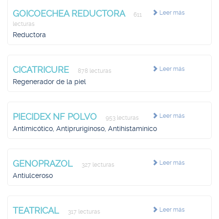
GOICOECHEA REDUCTORA
Leer más
611
lecturas
Reductora
CICATRICURE
Leer más
878 lecturas
Regenerador de la piel
PIECIDEX NF POLVO
Leer más
953 lecturas
Antimicótico, Antipruriginoso, Antihistamínico
GENOPRAZOL
Leer más
327 lecturas
Antiulceroso
TEATRICAL
Leer más
317 lecturas