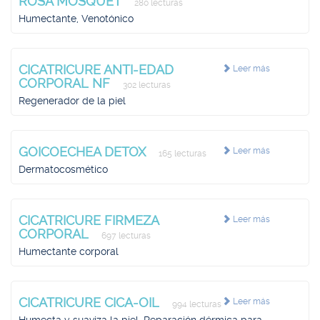
ROSA MOSQUET
280 lecturas
Humectante, Venotónico
CICATRICURE ANTI-EDAD
Leer más
CORPORAL NF
302 lecturas
Regenerador de la piel
GOICOECHEA DETOX
Leer más
165 lecturas
Dermatocosmético
CICATRICURE FIRMEZA
Leer más
CORPORAL
697 lecturas
Humectante corporal
CICATRICURE CICA-OIL
Leer más
994 lecturas