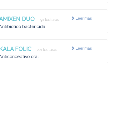
AMIXEN DUO
Leer más
91 lecturas
Antibiótico bactericida
KALA FOLIC
Leer más
221 lecturas
Anticonceptivo oral