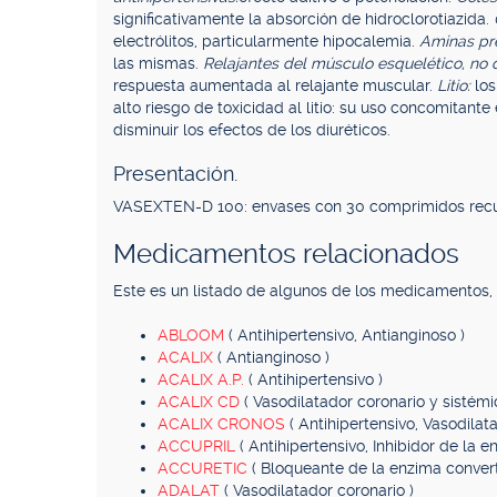
significativamente la absorción de hidroclorotiazida.
electrólitos, particularmente hipocalemia.
Aminas pre
las mismas.
Relajantes del músculo esquelético, no 
respuesta aumentada al relajante muscular.
Litio:
los
alto riesgo de toxicidad al litio: su uso concomitant
disminuir los efectos de los diuréticos.
Presentación.
VASEXTEN-D 100: envases con 30 comprimidos recu
Medicamentos relacionados
Este es un listado de algunos de los medicamentos
ABLOOM
( Antihipertensivo, Antianginoso )
ACALIX
( Antianginoso )
ACALIX A.P.
( Antihipertensivo )
ACALIX CD
( Vasodilatador coronario y sistémi
ACALIX CRONOS
( Antihipertensivo, Vasodilat
ACCUPRIL
( Antihipertensivo, Inhibidor de la 
ACCURETIC
( Bloqueante de la enzima converti
ADALAT
( Vasodilatador coronario )