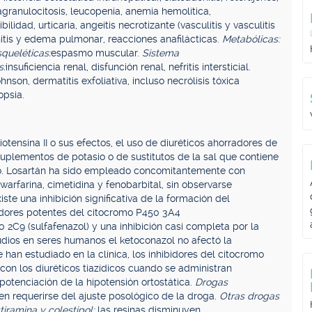
agranulocitosis, leucopenia, anemia hemolítica,
bilidad, urticaria, angeítis necrotizante (vasculitis y vasculitis
onitis y edema pulmonar, reacciones anafilácticas.
Metabólicas:
queléticas:
espasmo muscular.
Sistema
s:
insuficiencia renal, disfunción renal, nefritis intersticial.
son, dermatitis exfoliativa, incluso necrólisis tóxica
opsia.
ensina II o sus efectos, el uso de diuréticos ahorradores de
 suplementos de potasio o de sustitutos de la sal que contiene
co. Losartán ha sido empleado concomitantemente con
warfarina, cimetidina y fenobarbital, sin observarse
iste una inhibición significativa de la formación del
bidores potentes del citocromo P450 3A4
2C9 (sulfafenazol) y una inhibición casi completa por la
tudios en seres humanos el ketoconazol no afectó la
 han estudiado en la clínica, los inhibidores del citocromo
con los diuréticos tiazídicos cuando se administran
potenciación de la hipotensión ortostática.
Drogas
n requerirse del ajuste posológico de la droga.
Otras drogas
tiramina y colestipol:
las resinas disminuyen