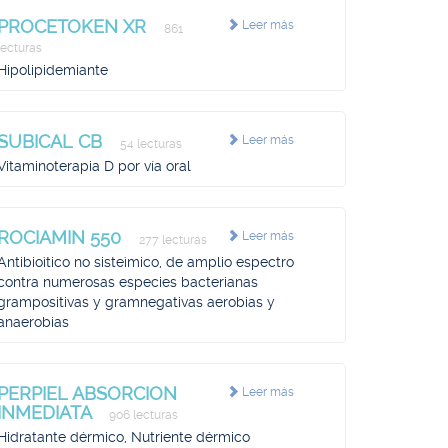
PROCETOKEN XR
Leer más
861
lecturas
Hipolipidemiante
SUBICAL CB
Leer más
54 lecturas
Vitaminoterapia D por vía oral
ROCIAMIN 550
Leer más
277 lecturas
Antibioìtico no sisteìmico, de amplio espectro
contra numerosas especies bacterianas
grampositivas y gramnegativas aerobias y
anaerobias
PERPIEL ABSORCION
Leer más
INMEDIATA
906 lecturas
Hidratante dérmico, Nutriente dérmico