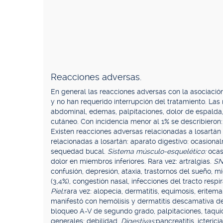
Reacciones adversas.
En general las reacciones adversas con la asociación f
y no han requerido interrupción del tratamiento. Las
abdominal, edemas, palpitaciones, dolor de espalda, ma
cutáneo. Con incidencia menor al 1% se describieron: as
Existen reacciones adversas relacionadas a losartán 
relacionadas a losartán: aparato digestivo: ocasional
sequedad bucal.
Sistema músculo-esquelético:
ocas
dolor en miembros inferiores. Rara vez: artralgias.
SN
confusión, depresión, ataxia, trastornos del sueño, m
(3,4%), congestión nasal, infecciones del tracto respirat
Piel:
rara vez: alopecia, dermatitis, equimosis, eritem
manifestó con hemólisis y dermatitis descamativa d
bloqueo A-V de segundo grado, palpitaciones, taquic
generales: debilidad.
Digestivas:
pancreatitis, icterici