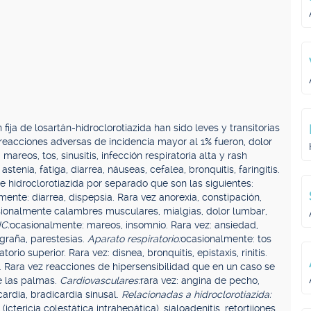
ija de losartán-hidroclorotiazida han sido leves y transitorias
 reacciones adversas de incidencia mayor al 1% fueron, dolor
reos, tos, sinusitis, infección respiratoria alta y rash
tenia, fatiga, diarrea, náuseas, cefalea, bronquitis, faringitis.
e hidroclorotiazida por separado que son las siguientes:
mente: diarrea, dispepsia. Rara vez anorexia, constipación,
ionalmente calambres musculares, mialgias, dolor lumbar,
C:
ocasionalmente: mareos, insomnio. Rara vez: ansiedad,
igraña, parestesias.
Aparato respiratorio:
ocasionalmente: tos
orio superior. Rara vez: disnea, bronquitis, epistaxis, rinitis.
a. Rara vez reacciones de hipersensibilidad que en un caso se
e las palmas.
Cardiovasculares:
rara vez: angina de pecho,
ardia, bradicardia sinusal.
Relacionadas a hidroclorotiazida:
a (ictericia colestática intrahepática), sialoadenitis, retortijones,