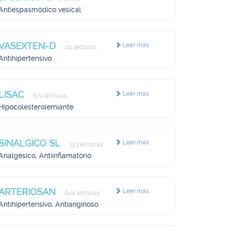
Antiespasmódico vesical
VASEXTEN-D
Leer más
111 lecturas
Antihipertensivo
LISAC
Leer más
871 lecturas
Hipocolesterolemiante
SINALGICO SL
Leer más
153 lecturas
Analgésico, Antiinflamatorio
ARTERIOSAN
Leer más
644 lecturas
Antihipertensivo, Antianginoso