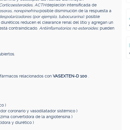
Corticoesteroides, ACTH:
depleción intensificada de
soras, norepinefrina:
posible disminución de la respuesta a
despolarizadores (por ejemplo, tubocurarina):
posible
 diuréticos reducen el clearance renal del litio y agregan un
e está contraindicado.
Antiinflamatorios no esteroides:
pueden
biertos.
, fármacos relacionados con
VASEXTEN-D 100
.
co )
ador coronario y vasodilatador sistémico )
enzima convertidora de la angiotensina )
dora y diurético )