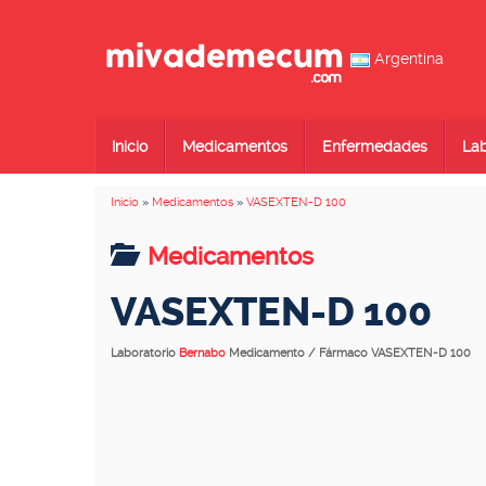
Argentina
Inicio
Medicamentos
Enfermedades
Lab
Inicio
»
Medicamentos
»
VASEXTEN-D 100
Medicamentos
VASEXTEN-D 100
Laboratorio
Bernabo
Medicamento / Fármaco VASEXTEN-D 100