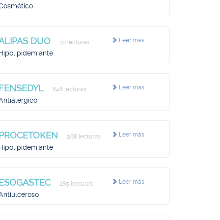
Cosmético
ALIPAS DUO
Leer más
30 lecturas
Hipolipidemiante
FENSEDYL
Leer más
646 lecturas
Antialérgico
PROCETOKEN
Leer más
968 lecturas
Hipolipidemiante
ESOGASTEC
Leer más
285 lecturas
Antiulceroso