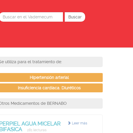
Se utiliza para el tratamiento de:
Hipertensión arterial
Insuficiencia cardíaca. Diuréticos
Otros Medicamentos de BERNABO
PERPIEL AGUA MICELAR
Leer más
BIFASICA
281 lecturas