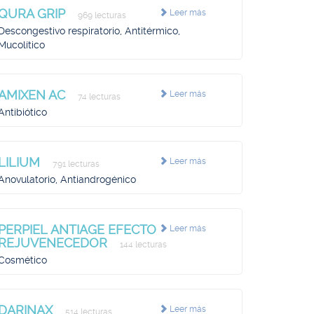
QURA GRIP
Leer más
969 lecturas
Descongestivo respiratorio, Antitérmico,
Mucolítico
AMIXEN AC
Leer más
74 lecturas
Antibiótico
LILIUM
Leer más
791 lecturas
Anovulatorio, Antiandrogénico
PERPIEL ANTIAGE EFECTO
Leer más
REJUVENECEDOR
144 lecturas
Cosmético
DARINAX
Leer más
514 lecturas