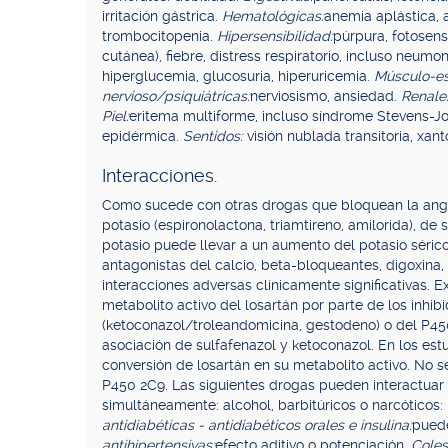
irritación gástrica.
Hematológicas:
anemia aplástica, 
trombocitopenia.
Hipersensibilidad:
púrpura, fotosensi
cutánea), fiebre, distress respiratorio, incluso neum
hiperglucemia, glucosuria, hiperuricemia.
Músculo-es
nervioso/psiquiátricas:
nerviosismo, ansiedad.
Renale
Piel:
eritema multiforme, incluso síndrome Stevens-John
epidérmica.
Sentidos:
visión nublada transitoria, xant
Interacciones.
Como sucede con otras drogas que bloquean la angiot
potasio (espironolactona, triamtireno, amilorida), de
potasio puede llevar a un aumento del potasio séri
antagonistas del calcio, beta-bloqueantes, digoxina, 
interacciones adversas clínicamente significativas. Ex
metabolito activo del losartán por parte de los inhi
(ketoconazol/troleandomicina, gestodeno) o del P450 
asociación de sulfafenazol y ketoconazol. En los es
conversión de losartán en su metabolito activo. No se
P450 2C9. Las siguientes drogas pueden interactuar 
simultáneamente: alcohol, barbitúricos o narcóticos: 
antidiabéticas - antidiabéticos orales e insulina:
puede
antihipertensivas:
efecto aditivo o potenciación.
Coles