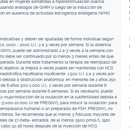
lútea en mujeres sometidas a hiperestimulación ovárica
 usando análogos de GnRH o luego de la inducción de
ación en ausencia de actividad estrogénica endógena (WHO
 indicativas y deben ser ajustadas de forma individual según
o: 1000 - 2000 U.I., 2 a 3 veces por semana. Si la dolencia
PREGNYL puede ser administrado 2 a 3 veces a la semana con
ento debe ser continuado por lo menos 3 meses antes de que
perada. Durante este tratamiento la terapia de reemplazo de
el objetivo, la mejora a veces puede ser mantenida con hCG
otrófica hipofisiaria insuficiente: 1.500 U.I. 2 a 3 veces por
o debida a obstrucción anatómica: en menores de 2 años 250
 de 6 años 500-1.000 U.I., 2 veces por semana durante 6
veces por semana durante 6 semanas. Si es necesario, puede
la mujer:
Inducción de la ovulación en la subfertilidad debida a
r: 5.000-10.000 UI de PREGNYL para inducir la ovulación, para
 menopáusica humana) o un preparado de FSH. PREGNYL no
criterios: Se recomienda que al menos 3 folículos mayores de
les de 17-beta- estradiol, de al menos 3500 pmol/L (920
a cabo 32-36 horas después de la inyección de HCG.