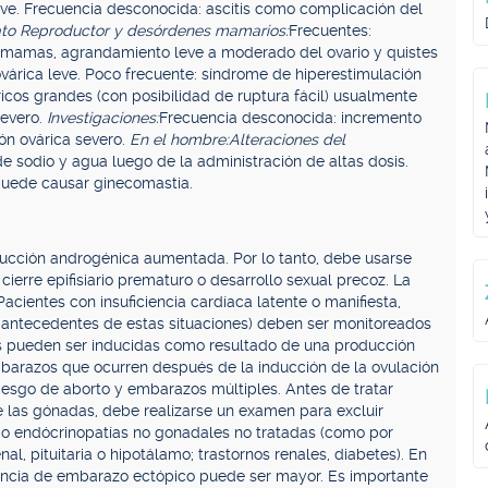
eve. Frecuencia desconocida: ascitis como complicación del
to Reproductor y desórdenes mamarios:
Frecuentes:
e mamas, agrandamiento leve a moderado del ovario y quistes
várica leve. Poco frecuente: síndrome de hiperestimulación
icos grandes (con posibilidad de ruptura fácil) usualmente
severo.
Investigaciones:
Frecuencia desconocida: incremento
ón ovárica severo.
En el hombre:
Alteraciones del
e sodio y agua luego de la administración de altas dosis.
puede causar ginecomastia.
ducción androgénica aumentada. Por lo tanto, debe usarse
cierre epifisiario prematuro o desarrollo sexual precoz. La
ientes con insuficiencia cardíaca latente o manifiesta,
(o antecedentes de estas situaciones) deben ser monitoreados
s pueden ser inducidas como resultado de una producción
barazos que ocurren después de la inducción de la ovulación
iesgo de aborto y embarazos múltiples. Antes de tratar
las gónadas, debe realizarse un examen para excluir
 o endócrinopatías no gonadales no tratadas (como por
al, pituitaria o hipotálamo; trastornos renales, diabetes). En
encia de embarazo ectópico puede ser mayor. Es importante