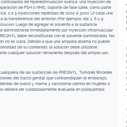
controlados de hiperestimulación ovárica: una inyección de
eparación de FSH o HMG. Soporte de fase lútea, como parte
ica: 2 a 3 inyecciones repetidas de 1000 a 3000 UI cada una
a la transferencia del embrión (Por ejemplo: día 3, 6 y 9
tración:
Luego de agregar el solvente a la sustancia
ebe administrarse inmediatamente por inyección intramuscular
REGNYL debe reconstituirse con el solvente suministrado. No
lución no es clara. Debido a que una ampolla abierta no puede
rilidad de su contenido, la solución debe utilizarse
rte cualquier solución remanente después del simple uso.
 cualquiera de las sustancias de PREGNYL. Tumores fibroides
iones del tracto genital que contraindiquen el embarazo.
ientes de ovario y mama y carcinoma uterino en mujeres o
cio deberá ser cuidadosamente evaluada en poliquistosis