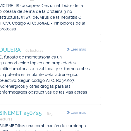
VICTRELIS (boceprevir) es un inhibidor de la
proteasa de serina de la proteína 3 no
estructural (NS3) del virus de la hepatitis C
(HCV), Código ATC: J05AE - Inhibidores de la
proteasa
DULERA
Leer más
62 lecturas
El furoato de mometasona es un
glucocorticoide tópico con propiedades
antiinflamatorias a nivel local y el formoterol es
un potente estimulante beta-adrenérgico
selectivo, Según código ATC: R03AK07,
Adrenérgicos y otras drogas para las
enfermedades obstructivas de las vías aéreas
SINEMET 250/25
Leer más
625
lecturas
SINEMET®es una combinación de carbidopa