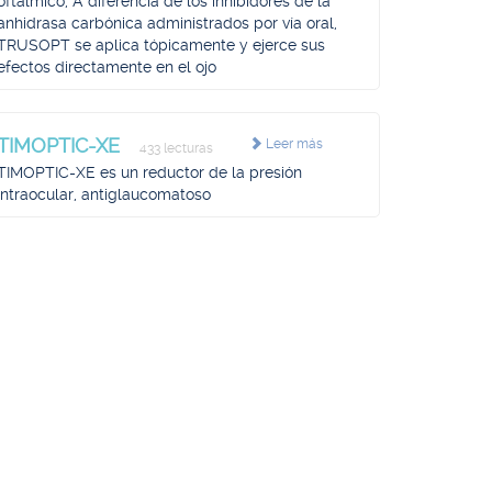
oftálmico, A diferencia de los inhibidores de la
anhidrasa carbónica administrados por vía oral,
TRUSOPT se aplica tópicamente y ejerce sus
efectos directamente en el ojo
TIMOPTIC-XE
Leer más
433 lecturas
TIMOPTIC-XE es un reductor de la presión
intraocular, antiglaucomatoso