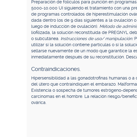
Preparación de folículos para punción en programas 
5000-10.000 UI siguiendo el tratamiento con una pr
de programas controlados de hiperestimulación ovár
dada dentro los de 9 días siguientes a la ovulación o 
luego de inducción de ovulación).
Método de adminis
liofilizada, la solución reconstituida de PREGNYL d
o subcutánea.
Instrucciones de uso/ manipulación:
P
utilizar si la solución contiene partículas o si la so
sellarse nuevamente de un modo que garantice la este
inmediatamente después de su reconstitución. Desca
Contraindicaciones.
Hipersensibilidad a las gonadotrofinas humanas o a
del útero que contraindiquen el embarazo. Malformac
Existencia o sospecha de tumores estrógeno-depend
carcinomas en el hombre. La relación riesgo/benefi
ovárica.