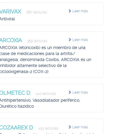
VARIVAX
Leer más
887 lecturas
Antiviral
ARCOXIA
Leer más
389 lecturas
ARCOXIA (etoricoxib) es un miembro de una
clase de medicaciones para la artritis/
analgesia, denominada Coxibs, ARCOXIA es un
inhibidor altamente selectivo de la
ciclooxigenasa-2 (COX-2)
OLMETEC D
Leer más
442 lecturas
Antihipertensivo, Vasodilatador periférico,
Diurético tiazídico
COZAAREX D
Leer más
451 lecturas