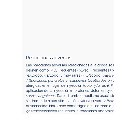
Reacciones adversas.
Las reacciones adversas relacionadas a la droga se l
definen como: Muy frecuentes ( >1/10); frecuentes ( >
>1/10000, < 1/1000) y muy raras ( < 1/10000).
Altera
Alteraciones generales y reacciones localizadas en e
alérgicas en el lugar de inyección (dolor y/o rash). 
aplicación de la inyección (moretones, dolor, enrojec
vasos sanguíneos:
Raros: tromboembolismo asociado
síndrome de hiperestimulación ovárica severo.
Altera
desconocida: hidrotórax como signo de síndrome de 
gastrointestinales:
Frecuentes: alteraciones abdomin