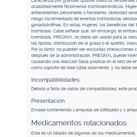
caracteriza por grandes quistes ováricos tendientes 
ocasionalmente fenómenos tromboembólicos. Mujeres
antecedentes personales o familiares, obesidad seve
riesgo incrementado de eventos trombóticos venosos
gonadotrofinas. En estas mujeres, los beneficios del
trombosis. Cabe señalar que, sin embargo, el embar
trombosis. PREGNYL no debe ser usado para la redu
los lípidos, distribución de la grasa o el apetito.
Inter
Por lo tanto, no pueden ser excluidas interaccione
después de la administración, PREGNYL puede interfe
causando una reacción falsa positiva en el test de 
como soporte de fase lútea solamente, y no debe ser
Incompatibilidades.
Debido a falta de datos de compatibilidad, este pr
Presentación.
Envase conteniendo 1 ampolla de liofilizado y 1 ampo
Medicamentos relacionados
Este es un listado de algunos de los medicamentos