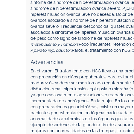
síntoma de síndrome de hiperestimulación ovárica l
síndrome de hiperestimulación ovárica severo.
Apara
hiperestimulación ovárica leve no deseada. Dolor d
ováricos asociado a síndrome de hiperestimulación o
ovárica severo. Frecuencia desconocida: quistes ovár
asociados a síndrome de hiperestimulación ovárica 
de peso como signo de síndrome de hiperestimulaci
metabolismo y nutrición:
Poco frecuentes: retención d
Aparato reproductor:
Raros: el tratamiento con hCG 
Advertencias.
En el varón: El tratamiento con HCG lleva a una pro
con precaución en niños prepuberales, para evitar el 
madurez ósea debe ser monitoreada regularmente. Pac
disfunción renal, hipertensión, epilepsia o migraña 
ya que ocasionalmente agravaciones o reaparicione
incrementada de andrógenos. En la mujer: En los em
con preparaciones gonadotróficas, existe un mayor r
pacientes por estimulación endógena inadecuada de 
anormalidades anatómicas de los órganos genitales
ejemplo desórdenes de la glándula tiroides, suprarren
mujeres con anormalidades en las trompas, la incid