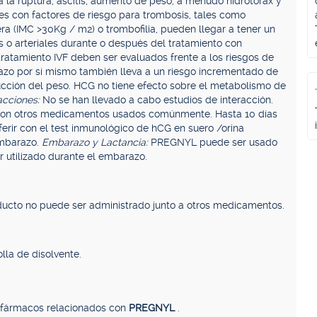
a la ruptura, ascitis, aumento de peso, a menudo hidrotórax y
 con factores de riesgo para trombosis, tales como
ra (IMC >30Kg / m2) o trombofilia, pueden llegar a tener un
 o arteriales durante o después del tratamiento con
 tratamiento IVF deben ser evaluados frente a los riesgos de
azo por sí mismo también lleva a un riesgo incrementado de
cción del peso. HCG no tiene efecto sobre el metabolismo de
acciones:
No se han llevado a cabo estudios de interacción.
s con otros medicamentos usados comúnmente. Hasta 10 días
rir con el test inmunológico de hCG en suero /orina
embarazo.
Embarazo y Lactancia:
PREGNYL puede ser usado
 utilizado durante el embarazo.
oducto no puede ser administrado junto a otros medicamentos.
lla de disolvente.
, fármacos relacionados con
PREGNYL
.