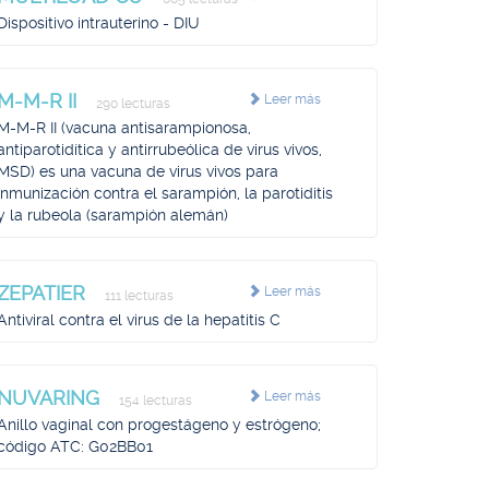
Dispositivo intrauterino - DIU
M-M-R II
Leer más
290 lecturas
M-M-R II (vacuna antisarampionosa,
antiparotidítica y antirrubeólica de virus vivos,
MSD) es una vacuna de virus vivos para
inmunización contra el sarampión, la parotiditis
y la rubeola (sarampión alemán)
ZEPATIER
Leer más
111 lecturas
Antiviral contra el virus de la hepatitis C
NUVARING
Leer más
154 lecturas
Anillo vaginal con progestágeno y estrógeno;
código ATC: G02BB01