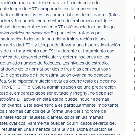
ización intrauterina del embarazo. La incidencia de
mente luego de ART comparado con la concepción
do a diferencias en las características de los padres (tales
adre) y frecuencia incrementada de embarazos múltiples
l uso de gonadotrofinas en ART esté asociado a un riesgo
ación ovárica no deseada:
En pacientes tratadas por
maduración folicular, la anterior administración de una
n actividad FSH y LH), puede llevar a una hiperestimulación
s de un tratamiento con FSH y durante el tratamiento con
gráfica del desarrollo folicular y determinaciones de los
 de un alto número de folículos, Los niveles de estradiol
l doble de lo normal por dos o tres días consecutivos y
 El diagnóstico de hiperestimulación ovárica no deseada
a. Si la hiperestimulación ovárica ocurre (esto es decir no
FIV/ET, GIFT o ICSI), la administración de una preparación
caso el embarazo debe ser evitado y Pregnyl no debe ser
dotrofina LH activa en esta etapa puede inducir además
ción ovárica. Esta advertencia es particularmente importante
Los síntomas clínicos de la forma leve del síndrome de
inales (dolor, náuseas, diarrea), dolor en las mamas,
stes ováricos. Raramente pueden ocurrir casos severos del
 resultar en una amenaza para la vida. Dicha situación se