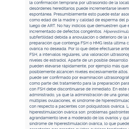
la confirmación temprana por ultrasonido de la local
desórdenes hereditarios puede incrementarse leve
espontánea. Presumiblemente esto puede estar asocia
como edad de la madre y calidad de esperma del p
luego de ART. No hay indicios que demuestren que e
incrementado de defectos congénitos.
Hiperestimul
subfertilidad debida a anovulación o deterioro de la 
preparación que contenga FSH o HMG (esta última co
ovárica no deseada. Por lo que debe efectuarse ante
FSH, a intervalos regulares, una valoración ultrasono
niveles de estradiol. Aparte de un posible desarrollo
pueden elevarse rápidamente, por ejemplo más que a
posiblemente alcancen niveles excesivamente altos.
puede ser confirmado por examinación ultrasonográfic
como parte del tratamiento para la preparación para 
con FSH debe discontinuarse de inmediato. En este 
administrado, ya que la administración de una gona
múltiples ovulaciones, el síndrome de hiperestimula
con respecto a pacientes con poliquistosis ovárica. 
hiperestimulación ovárica son: problemas gastrointest
agrandamiento leve a moderado de los ovarios y qui
síndrome de hiperestimulación ovárica, lo que puede