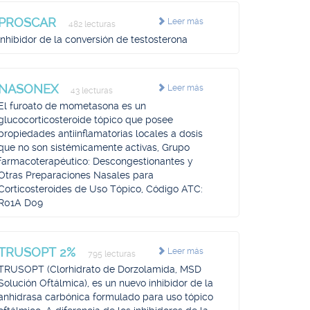
PROSCAR
Leer más
482 lecturas
Inhibidor de la conversión de testosterona
NASONEX
Leer más
43 lecturas
El furoato de mometasona es un
glucocorticosteroide tópico que posee
propiedades antiinflamatorias locales a dosis
que no son sistémicamente activas, Grupo
farmacoterapéutico: Descongestionantes y
Otras Preparaciones Nasales para
Corticosteroides de Uso Tópico, Código ATC:
R01A D09
TRUSOPT 2%
Leer más
795 lecturas
TRUSOPT (Clorhidrato de Dorzolamida, MSD
Solución Oftálmica), es un nuevo inhibidor de la
anhidrasa carbónica formulado para uso tópico