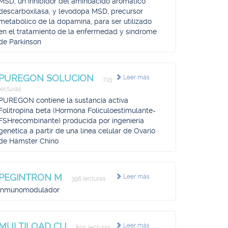
MSD, un inhibidor del aminoácido aromático
descarboxilasa, y levodopa MSD, precursor
metabólico de la dopamina, para ser utilizado
en el tratamiento de la enfermedad y síndrome
de Parkinson
PUREGON SOLUCION
Leer más
715
lecturas
PUREGON contiene la sustancia activa
Folitropina beta (Hormona Foliculoestimulante-
FSHrecombinante) producida por ingeniería
genética a partir de una línea celular de Ovario
de Hámster Chino
PEGINTRON M
Leer más
396 lecturas
Inmunomodulador
MULTILOAD CU
Leer más
605 lecturas