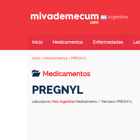
Argentina
Inicio
Medicamentos
Enfermedades
Lab
Inicio
»
Medicamentos
»
PREGNYL
Medicamentos
PREGNYL
Laboratorio
Msd Argentina
Medicamento / Fármaco PREGNYL