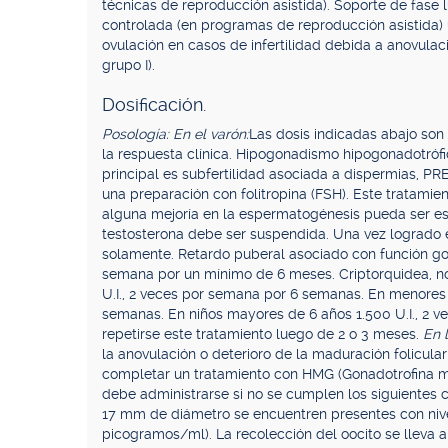
técnicas de reproducción asistida). Soporte de fase 
controlada (en programas de reproducción asistida)
ovulación en casos de infertilidad debida a anovul
grupo I).
Dosificación.
Posología: En el varón:
Las dosis indicadas abajo son
la respuesta clínica. Hipogonadismo hipogonadotrófic
principal es subfertilidad asociada a dispermias, 
una preparación con folitropina (FSH). Este tratami
alguna mejoría en la espermatogénesis pueda ser es
testosterona debe ser suspendida. Una vez logrado 
solamente. Retardo puberal asociado con función gonad
semana por un mínimo de 6 meses. Criptorquidea, n
U.I., 2 veces por semana por 6 semanas. En menores
semanas. En niños mayores de 6 años 1.500 U.I., 2 
repetirse este tratamiento luego de 2 o 3 meses.
En 
la anovulación o deterioro de la maduración folicula
completar un tratamiento con HMG (Gonadotrofina
debe administrarse si no se cumplen los siguientes 
17 mm de diámetro se encuentren presentes con nive
picogramos/ml). La recolección del oocito se lleva 