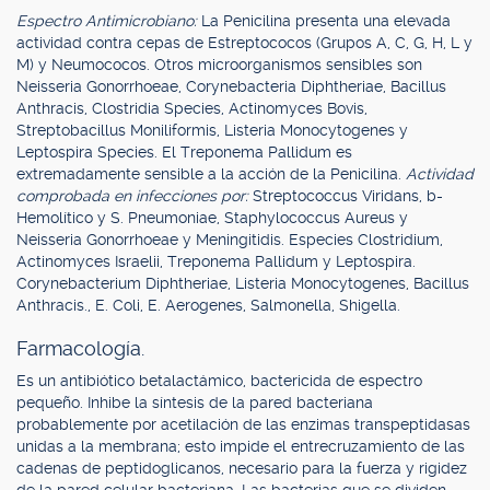
Espectro Antimicrobiano:
La Penicilina presenta una elevada
actividad contra cepas de Estreptococos (Grupos A, C, G, H, L y
M) y Neumococos. Otros microorganismos sensibles son
Neisseria Gonorrhoeae, Corynebacteria Diphtheriae, Bacillus
Anthracis, Clostridia Species, Actinomyces Bovis,
Streptobacillus Moniliformis, Listeria Monocytogenes y
Leptospira Species. El Treponema Pallidum es
extremadamente sensible a la acción de la Penicilina.
Actividad
comprobada en infecciones por:
Streptococcus Viridans, b-
Hemolítico y S. Pneumoniae, Staphylococcus Aureus y
Neisseria Gonorrhoeae y Meningitidis. Especies Clostridium,
Actinomyces Israelii, Treponema Pallidum y Leptospira.
Corynebacterium Diphtheriae, Listeria Monocytogenes, Bacillus
Anthracis., E. Coli, E. Aerogenes, Salmonella, Shigella.
Farmacología.
Es un antibiótico betalactámico, bactericida de espectro
pequeño. Inhibe la síntesis de la pared bacteriana
probablemente por acetilación de las enzimas transpeptidasas
unidas a la membrana; esto impide el entrecruzamiento de las
cadenas de peptidoglicanos, necesario para la fuerza y rigidez