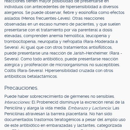
reacciones tienen mayor posibilidad de presentarse en
individuos con antecedentes de hipersensibilidad a diversos
alergenos. Se puede observar, fiebre y eosinofilia como efectos
aislados (Menos frecuentes-Leves). Otras reacciones
observadas en un escaso numero de pacientes, y que suelen
presentarse con el tratamiento por vía parenteral a dosis
elevadas, comprenden anemia hemolítica, leucopenia y
trombocitopenia, neuropatía y nefropatía (Rara-Moderada a
Severa). Al igual que con otros tratamientos antisifilíticos,
puede presentarse una reacción de Jarish-Herxheimer. (Rara -
Severa). Como todo antibiótico, puede presentarse reacción
alérgica y proliferación de microorganismos no susceptibles.
Colitis (Rara-Severa). Hipersensibilidad cruzada con otros
antibióticos betalactámicos.
Precauciones.
Puede haber sobrecrecimiento de gérmenes no sensibles.
Interacciones:
El Probenecid disminuye la excreción renal de la
Penicilina y alarga la vida media.
Embarazo y Lactancia:
Las
Penicilinas atraviesan la barrera placentaria. No han sido
documentados trastornos teratogénicos a pesar del amplio uso
de este antibiótico en embarazadas y lactantes, categorizada