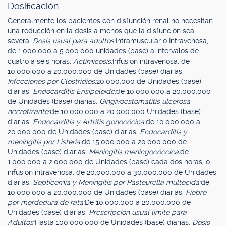
Dosificación.
Generalmente los pacientes con disfunción renal no necesitan
una reducción en la dosis a menos que la disfunción sea
severa.
Dosis usual para adultos:
Intramuscular o Intravenosa,
de 1.000.000 a 5.000.000 unidades (base) a intervalos de
cuatro a seis horas.
Actimicosis:
Infusión intravenosa, de
10.000.000 a 20.000.000 de Unidades (base) diarias.
Infecciones por Clostridios:
20.000.000 de Unidades (base)
diarias.
Endocarditis Erisipeloide:
de 10.000.000 a 20.000.000
de Unidades (base) diarias.
Gingivoestomatitis ulcerosa
necrotizante:
de 10.000.000 a 20.000.000 Unidades (base)
diarias.
Endocarditis y Artritis gonocócica:
de 10.000.000 a
20.000.000 de Unidades (base) diarias.
Endocarditis y
meningitis por Listeria:
de 15.000.000 a 20.000.000 de
Unidades (base) diarias.
Meningitis meningocóccica:
de
1.000.000 a 2.000.000 de Unidades (base) cada dos horas; o
infusión intravenosa, de 20.000.000 a 30.000.000 de Unidades
diarias.
Septicemia y Meningitis por Pasteurella multocida:
de
10.000.000 a 20.000.000 de Unidades (base) diarias.
Fiebre
por mordedura de rata:
De 10.000.000 a 20.000.000 de
Unidades (base) diarias.
Prescripción usual límite para
Adultos:
Hasta 100.000.000 de Unidades (base) diarias.
Dosis