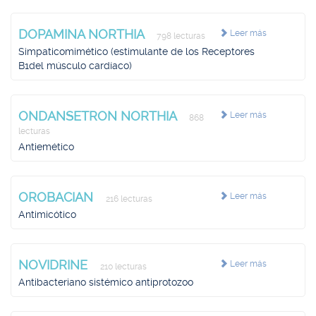
DOPAMINA NORTHIA
Leer más
798 lecturas
Simpaticomimético (estimulante de los Receptores
B1del músculo cardíaco)
ONDANSETRON NORTHIA
Leer más
868
lecturas
Antiemético
OROBACIAN
Leer más
216 lecturas
Antimicótico
NOVIDRINE
Leer más
210 lecturas
Antibacteriano sistémico antiprotozoo