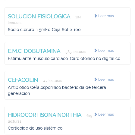
SOLUCION FISIOLOGICA
Leer más
184
lecturas
Sodio cloruro. 1.5mEq Caja Sol. x 100.
E.M.C. DOBUTAMINA
Leer más
585 lecturas
Estimulante músculo cardíaco, Cardiotónico no digitálico
CEFACOLIN
Leer más
47 lecturas
Antibiótico Cefalosporínico bactericida de tercera
generación
HIDROCORTISONA NORTHIA
Leer más
619
lecturas
Corticoide de uso sistémico