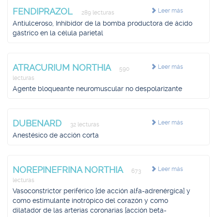
FENDIPRAZOL
Leer más
289 lecturas
Antiulceroso, Inhibidor de la bomba productora de ácido
gástrico en la célula parietal
ATRACURIUM NORTHIA
Leer más
590
lecturas
Agente bloqueante neuromuscular no despolarizante
DUBENARD
Leer más
32 lecturas
Anestésico de acción corta
NOREPINEFRINA NORTHIA
Leer más
673
lecturas
Vasoconstrictor periférico [de acción alfa-adrenérgica] y
como estimulante inotrópico del corazón y como
dilatador de las arterias coronarias [acción beta-