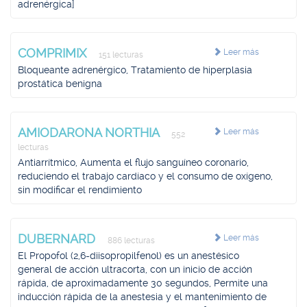
adrenérgica]
COMPRIMIX
Leer más
151 lecturas
Bloqueante adrenérgico, Tratamiento de hiperplasia
prostática benigna
AMIODARONA NORTHIA
Leer más
552
lecturas
Antiarrítmico, Aumenta el flujo sanguíneo coronario,
reduciendo el trabajo cardíaco y el consumo de oxígeno,
sin modificar el rendimiento
DUBERNARD
Leer más
886 lecturas
El Propofol (2,6-diisopropilfenol) es un anestésico
general de acción ultracorta, con un inicio de acción
rápida, de aproximadamente 30 segundos, Permite una
inducción rápida de la anestesia y el mantenimiento de