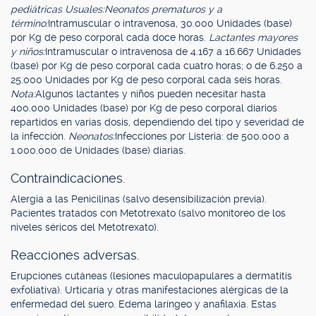
pediátricas Usuales:
Neonatos prematuros y a
término:
Intramuscular o intravenosa, 30.000 Unidades (base)
por Kg de peso corporal cada doce horas.
Lactantes mayores
y niños:
Intramuscular o intravenosa de 4.167 a 16.667 Unidades
(base) por Kg de peso corporal cada cuatro horas; o de 6.250 a
25.000 Unidades por Kg de peso corporal cada seis horas.
Nota:
Algunos lactantes y niños pueden necesitar hasta
400.000 Unidades (base) por Kg de peso corporal diarios
repartidos en varias dosis, dependiendo del tipo y severidad de
la infección.
Neonatos:
Infecciones por Listeria: de 500.000 a
1.000.000 de Unidades (base) diarias.
Contraindicaciones.
Alergia a las Penicilinas (salvo desensibilización previa).
Pacientes tratados con Metotrexato (salvo monitoreo de los
niveles séricos del Metotrexato).
Reacciones adversas.
Erupciones cutáneas (lesiones maculopapulares a dermatitis
exfoliativa). Urticaria y otras manifestaciones alérgicas de la
enfermedad del suero. Edema laríngeo y anafilaxia. Estas