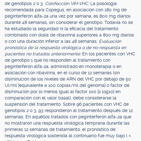
de genotipos 2 o 3.
Coinfección VIH-VHC:
La posología
recomendada para Copegus, en asociación con 180 mg de
peginterferón alfa-2a una vez por semana, es 800 mg diarios
durante 48 semanas, sin considerar el genotipo. Todavía no se
ha estudiado la seguridad ni la eficacia del tratamiento
combinado con dosis de ribavirina superiores a 800 mg diarios
o con una duración inferior a las 48 semanas.
Evaluación
pronóstica de la respuesta virológica o de no-respuesta en
pacientes no tratados anteriormente:
En los pacientes con VHC
de genotipo 1 que no responden al tratamiento con
peginterferón alfa-2a, administrado en monoterapia o en
asociación con ribavirina, en el curso de 12 semanas (sin
disminución de los niveles de ARN del VHC por debajo de 50
UI/ml [equivalente a 100 copias/ml del genoma] o factor de
disminución por lo menos igual al factor 100 [2 log10] en
comparación con el valor basal), debe considerarse la
suspensión del tratamiento. Sobre 96 pacientes con VHC de
genotipos 2 o 3, 93 respondieron al tratamiento después de 12
semanas. En aquéllos tratados con peginterferón alfa-2a que
no mostraron una respuesta virológica temprana durante las
primeras 12 semanas de tratamiento, el pronóstico de
respuesta virológica sostenida al continuarlo fue muy bajo ( <