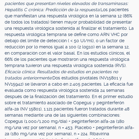
pacientes que presentan niveles elevados de transaminasas:
Hepatitis C crónica: Predicción de la respuesta:
Los pacientes
que manifiestan una respuesta virológica en la semana 12 (86%
de todos los tratados) tienen mayor probabilidad de presentar
una respuesta virológica sostenida al finalizar el tratamiento. La
respuesta virológica temprana se define como ARN VHC por
debajo del límite de detección ( < 50 UI/ml), o un factor de
reducción por lo menos igual a 100 (2 log10) en la semana 12,
en comparación con el valor basal. En los estudios clínicos, el
66% de los pacientes que mostraron una respuesta virológica
temprana tuvieron una respuesta virológica sostenida (RVS).
Eficacia clínica: Resultados de estudios en pacientes no
tratados anteriormente:
Dos estudios pivotales (NV15801 y
NV15942) se llevaron a cabo en 2.405 pacientes. La eficacia fue
evaluada como respuesta virológica sostenida 24 semanas
después de la finalización del tratamiento. En el primer estudio
sobre el tratamiento asociado de Copegus y peginterferón
alfa-2a (NV 15801), 1.121 pacientes fueron tratados durante 48
semanas mediante una de las siguientes combinaciones:
Copegus (1.000/1.200 mg/día) + peginterferón alfa-2a (180
mg/una vez por semana), n = 453. Placebo + peginterferón alfa-
2a (180 mg/una vez por semana), n = 224. Ribavirina