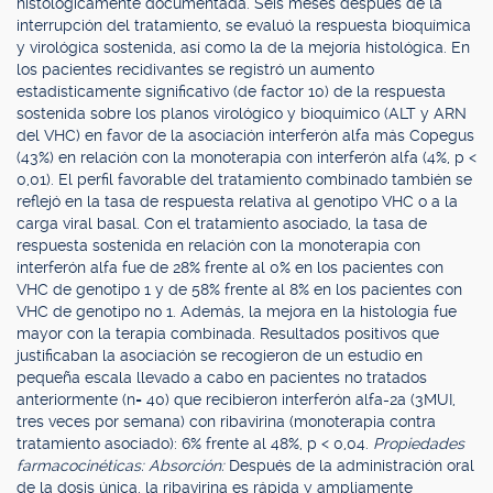
histológicamente documentada. Seis meses después de la
interrupción del tratamiento, se evaluó la respuesta bioquímica
y virológica sostenida, así como la de la mejoría histológica. En
los pacientes recidivantes se registró un aumento
estadísticamente significativo (de factor 10) de la respuesta
sostenida sobre los planos virológico y bioquímico (ALT y ARN
del VHC) en favor de la asociación interferón alfa más Copegus
(43%) en relación con la monoterapia con interferón alfa (4%, p <
0,01). El perfil favorable del tratamiento combinado también se
reflejó en la tasa de respuesta relativa al genotipo VHC o a la
carga viral basal. Con el tratamiento asociado, la tasa de
respuesta sostenida en relación con la monoterapia con
interferón alfa fue de 28% frente al 0% en los pacientes con
VHC de genotipo 1 y de 58% frente al 8% en los pacientes con
VHC de genotipo no 1. Además, la mejora en la histología fue
mayor con la terapia combinada. Resultados positivos que
justificaban la asociación se recogieron de un estudio en
pequeña escala llevado a cabo en pacientes no tratados
anteriormente (n= 40) que recibieron interferón alfa-2a (3MUI,
tres veces por semana) con ribavirina (monoterapia contra
tratamiento asociado): 6% frente al 48%, p < 0,04.
Propiedades
farmacocinéticas: Absorción:
Después de la administración oral
de la dosis única, la ribavirina es rápida y ampliamente