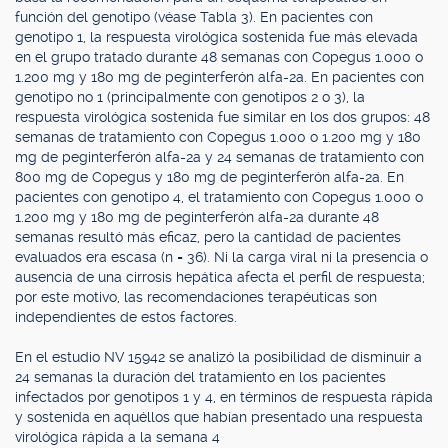
función del genotipo (véase Tabla 3). En pacientes con
genotipo 1, la respuesta virológica sostenida fue más elevada
en el grupo tratado durante 48 semanas con Copegus 1.000 o
1.200 mg y 180 mg de peginterferón alfa-2a. En pacientes con
genotipo no 1 (principalmente con genotipos 2 o 3), la
respuesta virológica sostenida fue similar en los dos grupos: 48
semanas de tratamiento con Copegus 1.000 o 1.200 mg y 180
mg de peginterferón alfa-2a y 24 semanas de tratamiento con
800 mg de Copegus y 180 mg de peginterferón alfa-2a. En
pacientes con genotipo 4, el tratamiento con Copegus 1.000 o
1.200 mg y 180 mg de peginterferón alfa-2a durante 48
semanas resultó más eficaz, pero la cantidad de pacientes
evaluados era escasa (n = 36). Ni la carga viral ni la presencia o
ausencia de una cirrosis hepática afecta el perfil de respuesta;
por este motivo, las recomendaciones terapéuticas son
independientes de estos factores.
En el estudio NV 15942 se analizó la posibilidad de disminuir a
24 semanas la duración del tratamiento en los pacientes
infectados por genotipos 1 y 4, en términos de respuesta rápida
y sostenida en aquéllos que habían presentado una respuesta
virológica rápida a la semana 4