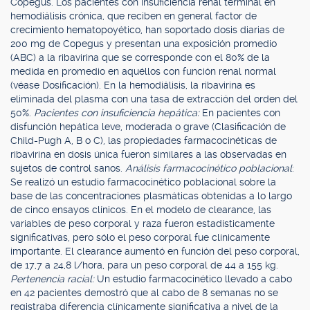
Copegus. Los pacientes con insuficiencia renal terminal en
hemodiálisis crónica, que reciben en general factor de
crecimiento hematopoyético, han soportado dosis diarias de
200 mg de Copegus y presentan una exposición promedio
(ABC) a la ribavirina que se corresponde con el 80% de la
medida en promedio en aquéllos con función renal normal
(véase Dosificación). En la hemodiálisis, la ribavirina es
eliminada del plasma con una tasa de extracción del orden del
50%.
Pacientes con insuficiencia hepática:
En pacientes con
disfunción hepática leve, moderada o grave (Clasificación de
Child-Pugh A, B o C), las propiedades farmacocinéticas de
ribavirina en dosis única fueron similares a las observadas en
sujetos de control sanos.
Análisis farmacocinético poblacional
:
Se realizó un estudio farmacocinético poblacional sobre la
base de las concentraciones plasmáticas obtenidas a lo largo
de cinco ensayos clínicos. En el modelo de clearance, las
variables de peso corporal y raza fueron estadísticamente
significativas, pero sólo el peso corporal fue clínicamente
importante. El clearance aumentó en función del peso corporal,
de 17,7 a 24,8 l/hora, para un peso corporal de 44 a 155 kg.
Pertenencia racial:
Un estudio farmacocinético llevado a cabo
en 42 pacientes demostró que al cabo de 8 semanas no se
registraba diferencia clínicamente significativa a nivel de la