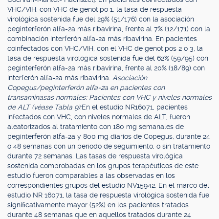
VHC/VIH, con VHC de genotipo 1, la tasa de respuesta
virológica sostenida fue del 29% (51/176) con la asociación
peginterferón alfa-2a más ribavirina, frente al 7% (12/171) con la
combinación interferón alfa-2a más ribavirina. En pacientes
coinfectados con VHC/VIH, con el VHC de genotipos 2 o 3, la
tasa de respuesta virológica sostenida fue del 62% (59/95) con
peginterferón alfa-2a más ribavirina, frente al 20% (18/89) con
interferón alfa-2a más ribavirina.
Asociación
Copegus/peginterferón alfa-2a en pacientes con
transaminasas normales: Pacientes con VHC y niveles normales
de ALT (véase Tabla 9):
En el estudio NR16071, pacientes
infectados con VHC, con niveles normales de ALT, fueron
aleatorizados al tratamiento con 180 mg semanales de
peginterferón alfa-2a y 800 mg diarios de Copegus, durante 24
o 48 semanas con un período de seguimiento, o sin tratamiento
durante 72 semanas. Las tasas de respuesta virológica
sostenida comprobadas en los grupos terapéuticos de este
estudio fueron comparables a las observadas en los
correspondientes grupos del estudio NV15942. En el marco del
estudio NR 16071, la tasa de respuesta virológica sostenida fue
significativamente mayor (52%) en los pacientes tratados
durante 48 semanas que en aquellos tratados durante 24