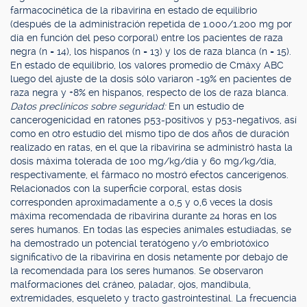
farmacocinética de la ribavirina en estado de equilibrio
(después de la administración repetida de 1.000/1.200 mg por
día en función del peso corporal) entre los pacientes de raza
negra (n = 14), los hispanos (n = 13) y los de raza blanca (n = 15).
En estado de equilibrio, los valores promedio de Cmáxy ABC
luego del ajuste de la dosis sólo variaron -19% en pacientes de
raza negra y +8% en hispanos, respecto de los de raza blanca.
Datos preclínicos sobre seguridad:
En un estudio de
cancerogenicidad en ratones p53-positivos y p53-negativos, así
como en otro estudio del mismo tipo de dos años de duración
realizado en ratas, en el que la ribavirina se administró hasta la
dosis máxima tolerada de 100 mg/kg/día y 60 mg/kg/día,
respectivamente, el fármaco no mostró efectos cancerígenos.
Relacionados con la superficie corporal, estas dosis
corresponden aproximadamente a 0,5 y 0,6 veces la dosis
máxima recomendada de ribavirina durante 24 horas en los
seres humanos. En todas las especies animales estudiadas, se
ha demostrado un potencial teratógeno y/o embriotóxico
significativo de la ribavirina en dosis netamente por debajo de
la recomendada para los seres humanos. Se observaron
malformaciones del cráneo, paladar, ojos, mandíbula,
extremidades, esqueleto y tracto gastrointestinal. La frecuencia