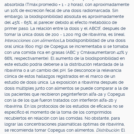
absorbida (Tmáx.promedio = 1 - 2 horas), con aproximadamente
un 10% de excreción fecal de una dosis radiomarcada. Sin
embargo, la biodisponibilidad absoluta es aproximadamente
del 45% - 65%, al parecer debido al efecto metabólico de
primer paso. La relación entre la dosis y el ABCtf, después de
tomar la única dosis de 200 - 1.200 mg de ribavirina, es lineal.
Interacciones con alimentos:
La biodisponibilidad de una dosis
oral única (600 mg) de Copegus se incrementaba si se tomaba
con una comida rica en grasas (ABC y Cmáxaumentaron 42% y
66%, respectivamente). El aumento de la biodisponibilidad en
este estudio podría deberse a la distribución retardada de la
ribavirina o a un cambio del pH. Se desconoce la relevancia
clínica de estos hallazgos registrados en el marco de un
estudio de dosis única. La exposición a ribavirina después de
dosis múltiples junto con alimentos se puede comparar a la de
los pacientes que recibieron peginterferón alfa-2a y Copegus
con la de los que fueron tratados con interferón alfa-2b y
ribavirina. En los protocolos de los estudios de eficacia no se
especificó el momento de la toma de los comprimidos
recubiertos en relación con las comidas. No obstante, para
lograr las concentraciones plasmáticas óptimas de ribavirina,
se recomienda tomar Copegus con alimentos.
Distribución:
El