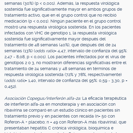
semanas (30%) (p < 0,001). Además, la respuesta virológica
sostenida fue significativamente mayor en ambos grupos de
tratamiento activo, que en el grupo control que no recibió
medicación (p < 0,001). Ningún paciente en el grupo control
mostró una respuesta virológica sostenida. En los pacientes
infectados con VHC de genotipo 1, la respuesta virológica
sostenida fue significativamente mayor después del
tratamiento de 48 semanas (40%), que después del de 24
semanas (13%) (
odds ratio
= 4,47, intervalo de confianza del 95%:
2,47 - 8,08, p < 0,001). Los pacientes infectados por el virus de
genotipos 2 o 3, no mostraron diferencias significativas entre el
tratamiento de 24 semanas y 48 semanas en términos de
respuesta virológica sostenida (72% y 78%, respectivamente)
(
odds ratio
= 1,40, intervalo de confianza del 95%: 0,59 - 3,30, p =
0,452).
Asociación Copegus/interferón alfa-2a:
La eficacia terapéutica
de interferón alfa-2a en monoterapia y en asociación con
ribavirina se comparó en un estudio clínico en pacientes sin
tratamiento previo y en pacientes con recaída (n= 50 con
Roferon-A + placebo; n = 49 con Roferon-A más ribavirina), que
presentaban hepatitis C crónica virológica, bioquímica e