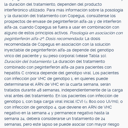
la duración del tratamiento, dependen del producto
interferónico utilizado. Para más información sobre la posología
y la duración del tratamiento con Copegus, consúltense los
prospectos de envase de peginterferón alfa-2a y de interferón
alfa-2a, cuando Copegus se fuera a usar en combinación con
alguno de estos principios activos.
Posología en asociación con
peginterferón alfa-2ª: Dosis recomendada:
La dosis
recomendada de Copegus en asociación con la solución
inyectable de peginterferón alfa-2a depende del genotipo
vírico del paciente y su peso corporal (véase Tabla 10).
Duración del tratamiento:
La duración del tratamiento
combinado con peginterferón alfa-2a para pacientes con
hepatitis C crónica depende del genotipo viral. Los pacientes
con infección por VHC de genotipo 1, en quienes puede
determinarse el ARN de VHC en la cuarta semana, serán
tratados durante 48 semanas, independientemente de la carga
viral antes del tratamiento. En los pacientes con infección de
genotipo 1, con baja carga viral inicial (CV) (≤ 800.000 UI/ml), o
con infección de genotipo 4, que deviene en ARN de VHC
negativo en la semana 4 y permanece negativo hasta la
semana 24, deberá considerarse un tratamiento de 24
semanas, pero este lapso se puede asociar con mayor riesgo