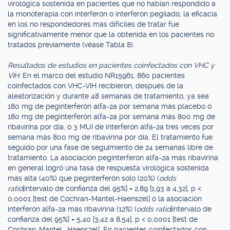
virológica sostenida en pacientes que no habían respondido a
la monoterapia con interferón o interferón pegilado, la eficacia
en los no respondedores más difíciles de tratar fue
significativamente menor que la obtenida en los pacientes no
tratados previamente (véase Tabla 8).
Resultados de estudios en pacientes coinfectados con VHC y
VIH:
En el marco del estudio NR15961, 860 pacientes
coinfectados con VHC-VIH recibieron, después de la
aleatorización y durante 48 semanas de tratamiento, ya sea
180 mg de peginterferón alfa-2a por semana más placebo o
180 mg de peginterferón alfa-2a por semana más 800 mg de
ribavirina por día, o 3 MUI de interferón alfa-2a tres veces por
semana más 800 mg de ribavirina por día. El tratamiento fue
seguido por una fase de seguimiento de 24 semanas libre de
tratamiento. La asociación peginterferón alfa-2a más ribavirina
en general logró una tasa de respuesta virológica sostenida
más alta (40%) que peginterferón solo (20%) (
odds
ratio
[intervalo de confianza del 95%] = 2,89 [1,93 a 4,32], p <
0,0001 [test de Cochran-Mantel-Haenszel] o la asociación
interferón alfa-2a más ribavirina (12%) (
odds ratio
[intervalo de
confianza del 95%] = 5,40 [3,42 a 8,54], p < 0,0001 [test de
Cochran-Mantel- Haenszel]. En pacientes coinfectados con