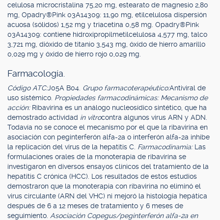
celulosa microcristalina 75,20 mg, estearato de magnesio 2,80
mg, Opadry®Pink 03A14309: 11,90 mg, etilcelulosa dispersión
acuosa (sólidos) 1,52 mg y triacetina 0,58 mg. Opadry®Pink
03A14309: contiene hidroxipropilmetilcelulosa 4,577 mg, talco
3,721 mg, dióxido de titanio 3,543 mg, óxido de hierro amarillo
0,029 mg y óxido de hierro rojo 0,029 mg.
Farmacología.
Código ATC:
J05A B04.
Grupo farmacoterapéutico:
Antiviral de
uso sistémico.
Propiedades farmacodinámicas: Mecanismo de
acción:
Ribavirina es un análogo nucleosídico sintético, que ha
demostrado actividad
in vitro
contra algunos virus ARN y ADN.
Todavía no se conoce el mecanismo por el que la ribavirina en
asociación con peginterferón alfa-2a o interferón alfa-2a inhibe
la replicación del virus de la hepatitis C.
Farmacodinamia:
Las
formulaciones orales de la monoterapia de ribavirina se
investigaron en diversos ensayos clínicos del tratamiento de la
hepatitis C crónica (HCC). Los resultados de estos estudios
demostraron que la monoterapia con ribavirina no eliminó el
virus circulante (ARN del VHC) ni mejoró la histología hepática
después de 6 a 12 meses de tratamiento y 6 meses de
seguimiento.
Asociación Copegus/peginterferón alfa-2a en