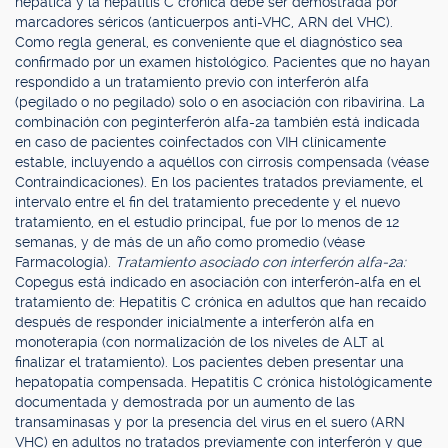
hepática y la hepatitis C crónica debe ser demostrada por
marcadores séricos (anticuerpos anti-VHC, ARN del VHC).
Como regla general, es conveniente que el diagnóstico sea
confirmado por un examen histológico. Pacientes que no hayan
respondido a un tratamiento previo con interferón alfa
(pegilado o no pegilado) solo o en asociación con ribavirina. La
combinación con peginterferón alfa-2a también está indicada
en caso de pacientes coinfectados con VIH clínicamente
estable, incluyendo a aquéllos con cirrosis compensada (véase
Contraindicaciones). En los pacientes tratados previamente, el
intervalo entre el fin del tratamiento precedente y el nuevo
tratamiento, en el estudio principal, fue por lo menos de 12
semanas, y de más de un año como promedio (véase
Farmacología).
Tratamiento asociado con interferón alfa-2a:
Copegus está indicado en asociación con interferón-alfa en el
tratamiento de: Hepatitis C crónica en adultos que han recaído
después de responder inicialmente a interferón alfa en
monoterapia (con normalización de los niveles de ALT al
finalizar el tratamiento). Los pacientes deben presentar una
hepatopatía compensada. Hepatitis C crónica histológicamente
documentada y demostrada por un aumento de las
transaminasas y por la presencia del virus en el suero (ARN
VHC) en adultos no tratados previamente con interferón y que