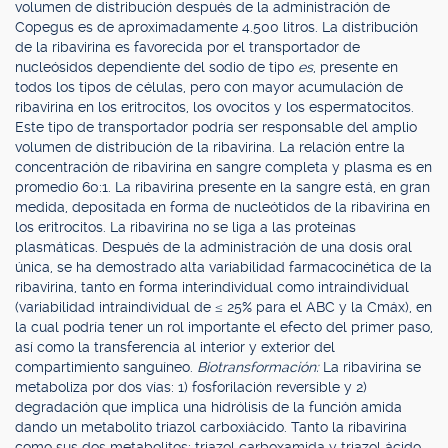
volumen de distribución después de la administración de
Copegus es de aproximadamente 4.500 litros. La distribución
de la ribavirina es favorecida por el transportador de
nucleósidos dependiente del sodio de tipo
es
, presente en
todos los tipos de células, pero con mayor acumulación de
ribavirina en los eritrocitos, los ovocitos y los espermatocitos.
Este tipo de transportador podría ser responsable del amplio
volumen de distribución de la ribavirina. La relación entre la
concentración de ribavirina en sangre completa y plasma es en
promedio 60:1. La ribavirina presente en la sangre está, en gran
medida, depositada en forma de nucleótidos de la ribavirina en
los eritrocitos. La ribavirina no se liga a las proteínas
plasmáticas. Después de la administración de una dosis oral
única, se ha demostrado alta variabilidad farmacocinética de la
ribavirina, tanto en forma interindividual como intraindividual
(variabilidad intraindividual de ≤ 25% para el ABC y la Cmáx), en
la cual podría tener un rol importante el efecto del primer paso,
así como la transferencia al interior y exterior del
compartimiento sanguíneo.
Biotransformación:
La ribavirina se
metaboliza por dos vías: 1) fosforilación reversible y 2)
degradación que implica una hidrólisis de la función amida
dando un metabolito triazol carboxiácido. Tanto la ribavirina
como sus dos metabolitos: triazol carboxamida y triazol ácido