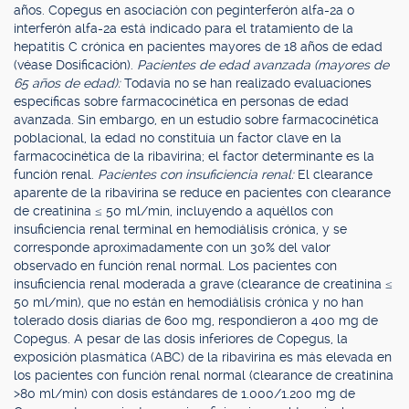
años. Copegus en asociación con peginterferón alfa-2a o
interferón alfa-2a está indicado para el tratamiento de la
hepatitis C crónica en pacientes mayores de 18 años de edad
(véase Dosificación).
Pacientes de edad avanzada (mayores de
65 años de edad):
Todavía no se han realizado evaluaciones
específicas sobre farmacocinética en personas de edad
avanzada. Sin embargo, en un estudio sobre farmacocinética
poblacional, la edad no constituía un factor clave en la
farmacocinética de la ribavirina; el factor determinante es la
función renal.
Pacientes con insuficiencia renal:
El clearance
aparente de la ribavirina se reduce en pacientes con clearance
de creatinina ≤ 50 ml/min, incluyendo a aquéllos con
insuficiencia renal terminal en hemodiálisis crónica, y se
corresponde aproximadamente con un 30% del valor
observado en función renal normal. Los pacientes con
insuficiencia renal moderada a grave (clearance de creatinina ≤
50 ml/min), que no están en hemodiálisis crónica y no han
tolerado dosis diarias de 600 mg, respondieron a 400 mg de
Copegus. A pesar de las dosis inferiores de Copegus, la
exposición plasmática (ABC) de la ribavirina es más elevada en
los pacientes con función renal normal (clearance de creatinina
>80 ml/min) con dosis estándares de 1.000/1.200 mg de