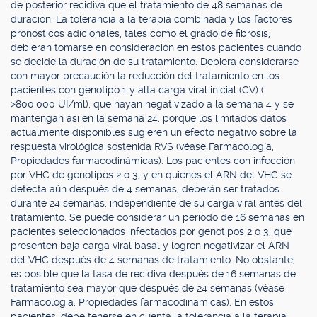
de posterior recidiva que el tratamiento de 48 semanas de
duración. La tolerancia a la terapia combinada y los factores
pronósticos adicionales, tales como el grado de fibrosis,
debieran tomarse en consideración en estos pacientes cuando
se decide la duración de su tratamiento. Debiera considerarse
con mayor precaución la reducción del tratamiento en los
pacientes con genotipo 1 y alta carga viral inicial (CV) (
>800,000 UI/ml), que hayan negativizado a la semana 4 y se
mantengan así en la semana 24, porque los limitados datos
actualmente disponibles sugieren un efecto negativo sobre la
respuesta virológica sostenida RVS (véase Farmacología,
Propiedades farmacodinámicas). Los pacientes con infección
por VHC de genotipos 2 o 3, y en quienes el ARN del VHC se
detecta aún después de 4 semanas, deberán ser tratados
durante 24 semanas, independiente de su carga viral antes del
tratamiento. Se puede considerar un período de 16 semanas en
pacientes seleccionados infectados por genotipos 2 o 3, que
presenten baja carga viral basal y logren negativizar el ARN
del VHC después de 4 semanas de tratamiento. No obstante,
es posible que la tasa de recidiva después de 16 semanas de
tratamiento sea mayor que después de 24 semanas (véase
Farmacología, Propiedades farmacodinámicas). En estos
pacientes, debe tenerse en cuenta la tolerancia a la terapia