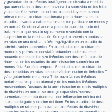
y gravedad de los efectos teratógenos se elevaba a medida
que aumentaba la dosis de ribavirina. La sobrevida de los fetos
y las crías fue menor. Los eritrocitos constituyen el blanco
primario de la toxicidad ocasionada por la ribavirina en los
estudios llevados a cabo en animales (en particular en monos y
en perros). Se observó anemia poco después del inicio del
tratamiento, que resultó rápidamente reversible con la
suspensión de la medicación. Se registró anemia hipoplásica
en ratas en una dosis alta (160 mg/kg/día) en un estudio de
administración subcrónica. En los estudios de toxicidad en
roedores y perros, se constató reducción sostenida en el
recuento de leucocitos y/o linfocitos con dosis múltiples de
ribavirina; en los estudios de administración subcrónica en
monos, ésta fue sólo temporal. En estudios de toxicidad de
dosis repetidas en ratas, se observó disminución de linfocitos T
y/o agotamiento de la zona T del bazo (vainas linfáticas
periarteriolares, pulpa blanca) y de los nódulos linfáticos
mesentéricos. Después de la administración de dosis múltiples
de ribavirina en perros, se produjo expansión/necrosis
aumentada en cripta duodenal, con inflamación crónica del
intestino delgado y erosión del íleon. En los estudios de dosis
múltiples en ratones para evaluar los efectos de ribavirina
sobre los testículos y el esperma, se observaron anomalías en