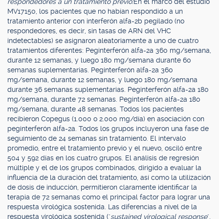
respondedores a un tratamiento previo:
En el marco del estudio
MV17150, los pacientes que no habían respondido a un
tratamiento anterior con interferón alfa-2b pegilado (no
respondedores, es decir, sin tasas de ARN del VHC
indetectables) se asignaron aleatoriamente a uno de cuatro
tratamientos diferentes: Peginterferón alfa-2a 360 mg/semana,
durante 12 semanas, y luego 180 mg/semana durante 60
semanas suplementarias. Peginterferón alfa-2a 360
mg/semana, durante 12 semanas, y luego 180 mg/semana
durante 36 semanas suplementarias. Peginterferón alfa-2a 180
mg/semana, durante 72 semanas. Peginterferón alfa-2a 180
mg/semana, durante 48 semanas. Todos los pacientes
recibieron Copegus (1.000 o 2.000 mg/día) en asociación con
peginterferón alfa-2a. Todos los grupos incluyeron una fase de
seguimiento de 24 semanas sin tratamiento. El intervalo
promedio, entre el tratamiento previo y el nuevo, osciló entre
504 y 592 días en los cuatro grupos. El análisis de regresión
múltiple y el de los grupos combinados, dirigido a evaluar la
influencia de la duración del tratamiento, así como la utilización
de dosis de inducción, permitieron claramente identificar la
terapia de 72 semanas como el principal factor para lograr una
respuesta virológica sostenida. Las diferencias a nivel de la
respuesta virológica sostenida ("
sustained virological response
",