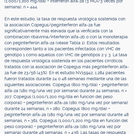
(1.000/1.200 mg/día) + interferón alfa-2a (3 MUI/3 veces por
semana), n = 444.
En este estudio, la tasa de respuesta virológica sostenida con
la asociación Copegus/peginterferón alfa-2a fue
significativamente más elevada que la verificada con la
combinación ribavirina/interferón alfa-2b o con la monoterapia
con peginterferón alfa-2a (véase Tabla 1). Estos resultados
corresponden tanto a los pacientes infectados con VHC de
genotipo 1 como aquellos con VHC de genotipos 2 y 3. La tasa
de respuesta virológica sostenida en los pacientes cirróticos
tratados con la asociación de Copegus más peginterferón alfa-
2a fue de 23/56 (43%). En el estudio NV15942, 1.284 pacientes
fueron tratados durante 24 o 48 semanas mediante una de las
siguientes asociaciones: Copegus (800 mg/día) + peginterferón
alfa-2a (180 mg/una vez por semana) durante 24 semanas, n =
207. Copegus (1.000/1.200 mg/día en función del peso
corporal) + peginterferón alfa-2a (180 mg/una vez por semana)
durante 24 semanas, n = 280. Copegus (800 mg/día) +
peginterferón alfa-2a (180 mg/una vez por semana) durante 48
semanas, n = 361. Copegus (1.000/1.200 mg/día en función del
peso corporal) + peginterferón alfa-2a (180 mg/una vez por
semana) durante 48 semanas, n = 436. Las tasas de respuesta