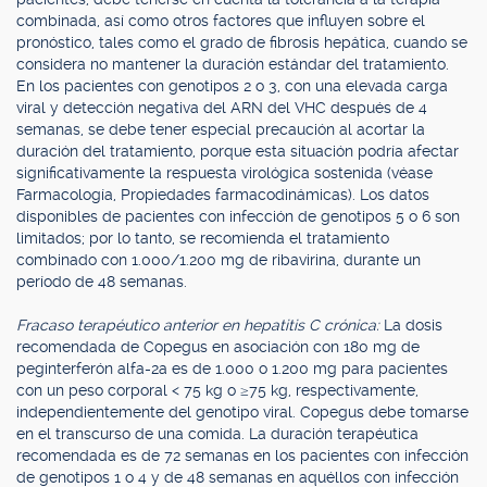
combinada, así como otros factores que influyen sobre el
pronóstico, tales como el grado de fibrosis hepática, cuando se
considera no mantener la duración estándar del tratamiento.
En los pacientes con genotipos 2 o 3, con una elevada carga
viral y detección negativa del ARN del VHC después de 4
semanas, se debe tener especial precaución al acortar la
duración del tratamiento, porque esta situación podría afectar
significativamente la respuesta virológica sostenida (véase
Farmacología, Propiedades farmacodinámicas). Los datos
disponibles de pacientes con infección de genotipos 5 o 6 son
limitados; por lo tanto, se recomienda el tratamiento
combinado con 1.000/1.200 mg de ribavirina, durante un
período de 48 semanas.
Fracaso terapéutico anterior en hepatitis C crónica:
La dosis
recomendada de Copegus en asociación con 180 mg de
peginterferón alfa-2a es de 1.000 o 1.200 mg para pacientes
con un peso corporal < 75 kg o ≥75 kg, respectivamente,
independientemente del genotipo viral. Copegus debe tomarse
en el transcurso de una comida. La duración terapéutica
recomendada es de 72 semanas en los pacientes con infección
de genotipos 1 o 4 y de 48 semanas en aquéllos con infección