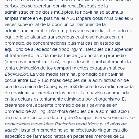
carboxílico se excretan por vía renal.Después de la
administración de dosis múltiples, la ribavirina se acumula
ampliamente en el plasma, el ABC12hpara dosis múltiples es 6
veces superior al de la dosis única. Después de la
administración oral de 600 mg dos veces por día, el estado de
equilibrio se alcanzó transcurridas cuatro semanas con un
promedio, de concentraciones plasmáticas en estado de
equilibrio de alrededor de 2.200 ng/ml. Después de suspender
el tratamiento, la vida media fue de 300 horas en promedio
(aproximadamente 12 días), lo que describe probablemente la
lenta eliminación de los compartimientos extraplasmáticos.
Eliminación:
La vida media terminal promedio de ribavirina
oscila entre 140 y 160 horas después de la administración de
una dosis única de Copegus; el 10% de una dosis radiomarcada
de ribavirina se excreta en las heces. La ribavirina acumulada
en las células es lentamente eliminada por el organismo. El
clearance oral aparente promedio de la ribavirina es en
promedio de 22 - 29 litros/hora después de la administración
de una dosis única de 600 mg de Copegus.
Farmacocinética en
poblaciones especiales: Pacientes pediátricos (≤ 18 años de
edad):
Hasta el momento no se ha efectuado ningún estudio
específico de farmacocinética en pacientes menores de 18