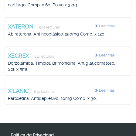
cartílago. Comp. x 60. Polvo x 321g.
XATERON
Leer más
504 lecturas
Abiraterona. Antineoplásico. 250mg Comp. x 120.
XEGREX
Leer más
811 lecturas
Dorzolamida. Timolol. Brimonidina. Antiglaucomatoso.
Sol. x 5ml.
XILANIC
Leer más
630 lecturas
Paroxetina. Antidepresivo. 20mg Comp. x 30.
Política de Privacidad