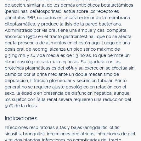
de acción, similar al de los demás antibióticos betalactámicos
(penicilinas, cefalosporinas), actúa sobre los receptores
parietales PBP, ubicados en la cara exterior de la membrana
citoplasmática, y produce la lisis de la pared bacteriana.
Administrado por vía oral tiene una amplia y casi completa
absorción (95%) en el tracto gastrointestinal, que no se afecta
por la presencia de alimentos en el estómago. Luego de una
dosis oral de 500mg, alcanza un pico sérico máximo de
9,3mg/ml y su vida media es de 1,3 horas, lo que permite un
ritmo posológico cada 12 a 24 horas. Su ligadura con las
proteínas plasmáticas es del 36% y su excreción se efectúa sin
cambios por la orina mediante un doble mecanismo de
depuración, filtración glomerular y secreción tubular. Por lo
general no se requiere ajuste posológico en relación con el
sexo, la edad o en presencia de disfunción hepática, aunque
los sujetos con falla renal severa requieren una reducción del
50% de la dosis.
Indicaciones.
Infecciones respiratorias altas y bajas (amigdalitis, otitis,
sinusitis, bronquitis), infecciones pediátricas, infecciones de piel
y tejidos blandos, infecciones no complicadas del tracto