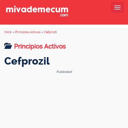
Togg
navig
Inicio
»
Principios Activos
»
Cefprozil
Principios Activos
Cefprozil
Publicidad