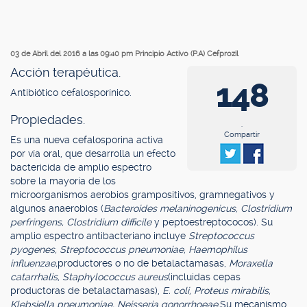
03 de Abril del 2016 a las 09:40 pm
Principio Activo (P.A) Cefprozil
Acción terapéutica.
148
Antibiótico cefalosporínico.
Propiedades.
.
Compartir
Es una nueva cefalosporina activa
por vía oral, que desarrolla un efecto
bactericida de amplio espectro
sobre la mayoría de los
microorganismos aerobios grampositivos, gramnegativos y
algunos anaerobios (
Bacteroides melaninogenicus, Clostridium
perfringens, Clostridium difficile
y peptoestreptococos). Su
amplio espectro antibacteriano incluye
Streptococcus
pyogenes, Streptococcus pneumoniae, Haemophilus
influenzae,
productores o no de betalactamasas,
Moraxella
catarrhalis, Staphylococcus aureus
(incluidas cepas
productoras de betalactamasas),
E. coli, Proteus mirabilis,
Klebsiella pneumoniae, Neisseria gonorrhoeae.
Su mecanismo