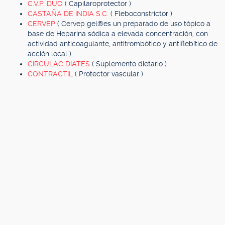
C.V.P. DUO
( Capilaroprotector )
CASTAÑA DE INDIA S.C.
( Fleboconstrictor )
CERVEP
( Cervep gel®es un preparado de uso tópico a
base de Heparina sódica a elevada concentración, con
actividad anticoagulante, antitrombótico y antiflebítico de
acción local )
CIRCULAC DIATES
( Suplemento dietario )
CONTRACTIL
( Protector vascular )