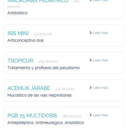
MACROMAX PEDIATRICO
Leer más
461
lecturas
Antibiótico
ISIS MINI
Leer más
331 lecturas
Anticonceptivo oral
TROPICUR
Leer más
465 lecturas
Tratamiento y profilaxis del paludismo
ACEMUK JARABE
Leer más
425 lecturas
Mucolítico de las vías respiratorias
PGB 75 MULTIDOSIS
Leer más
288 lecturas
Antiepiléptico, Antineurálgico, Ansiolítico