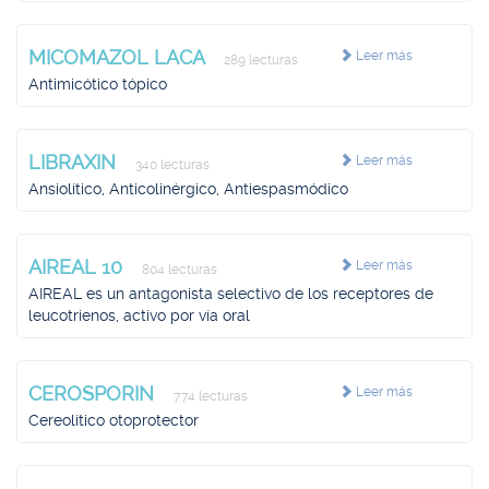
MICOMAZOL LACA
Leer más
289 lecturas
Antimicótico tópico
LIBRAXIN
Leer más
340 lecturas
Ansiolítico, Anticolinérgico, Antiespasmódico
AIREAL 10
Leer más
804 lecturas
AIREAL es un antagonista selectivo de los receptores de
leucotrienos, activo por vía oral
CEROSPORIN
Leer más
774 lecturas
Cereolítico otoprotector