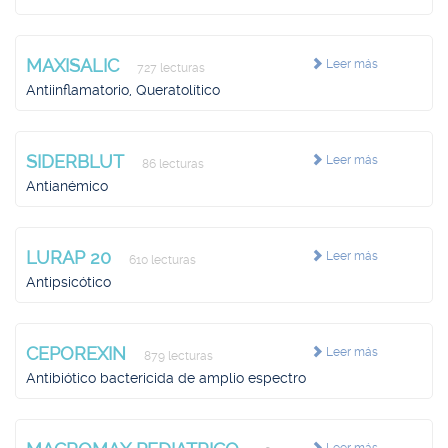
MAXISALIC
Leer más
727 lecturas
Antiinflamatorio, Queratolítico
SIDERBLUT
Leer más
86 lecturas
Antianémico
LURAP 20
Leer más
610 lecturas
Antipsicótico
CEPOREXIN
Leer más
879 lecturas
Antibiótico bactericida de amplio espectro