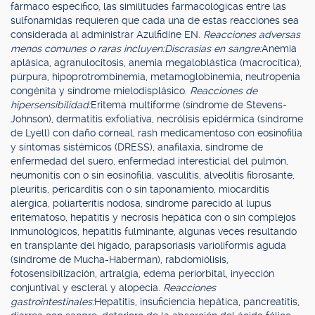
fármaco específico, las similitudes farmacológicas entre las
sulfonamidas requieren que cada una de estas reacciones sea
considerada al administrar Azulfidine EN.
Reacciones adversas
menos comunes o raras incluyen:
Discrasias en sangre:
Anemia
aplásica, agranulocitosis, anemia megaloblástica (macrocítica),
púrpura, hipoprotrombinemia, metamoglobinemia, neutropenia
congénita y síndrome mielodisplásico.
Reacciones de
hipersensibilidad:
Eritema multiforme (síndrome de Stevens-
Johnson), dermatitis exfoliativa, necrólisis epidérmica (síndrome
de Lyell) con daño corneal, rash medicamentoso con eosinofilia
y síntomas sistémicos (DRESS), anafilaxia, síndrome de
enfermedad del suero, enfermedad interesticial del pulmón,
neumonitis con o sin eosinofilia, vasculitis, alveolitis fibrosante,
pleuritis, pericarditis con o sin taponamiento, miocarditis
alérgica, poliarteritis nodosa, síndrome parecido al lupus
eritematoso, hepatitis y necrosis hepática con o sin complejos
inmunológicos, hepatitis fulminante, algunas veces resultando
en transplante del hígado, parapsoriasis varioliformis aguda
(síndrome de Mucha-Haberman), rabdomiólisis,
fotosensibilización, artralgia, edema periorbital, inyección
conjuntival y escleral y alopecia.
Reacciones
gastrointestinales:
Hepatitis, insuficiencia hepática, pancreatitis,