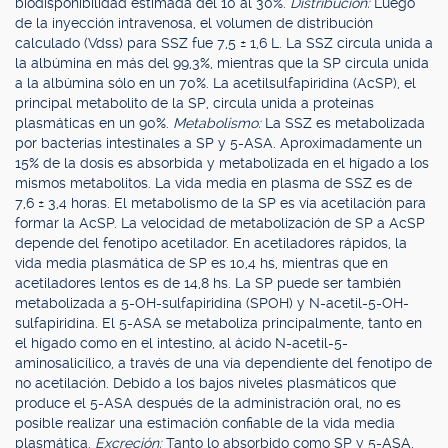
biodisponibilidad estimada del 10 al 30%.
Distribución:
Luego
de la inyección intravenosa, el volumen de distribución
calculado (Vdss) para SSZ fue 7,5 ± 1,6 L. La SSZ circula unida a
la albúmina en más del 99,3%, mientras que la SP circula unida
a la albúmina sólo en un 70%. La acetilsulfapiridina (AcSP), el
principal metabolito de la SP, circula unida a proteínas
plasmáticas en un 90%.
Metabolismo:
La SSZ es metabolizada
por bacterias intestinales a SP y 5-ASA. Aproximadamente un
15% de la dosis es absorbida y metabolizada en el hígado a los
mismos metabolitos. La vida media en plasma de SSZ es de
7,6 ± 3,4 horas. El metabolismo de la SP es vía acetilación para
formar la AcSP. La velocidad de metabolización de SP a AcSP
depende del fenotipo acetilador. En acetiladores rápidos, la
vida media plasmática de SP es 10,4 hs, mientras que en
acetiladores lentos es de 14,8 hs. La SP puede ser también
metabolizada a 5-OH-sulfapiridina (SPOH) y N-acetil-5-OH-
sulfapiridina. El 5-ASA se metaboliza principalmente, tanto en
el hígado como en el intestino, al ácido N-acetil-5-
aminosalicílico, a través de una vía dependiente del fenotipo de
no acetilación. Debido a los bajos niveles plasmáticos que
produce el 5-ASA después de la administración oral, no es
posible realizar una estimación confiable de la vida media
plasmática.
Excreción:
Tanto lo absorbido como SP y 5-ASA,