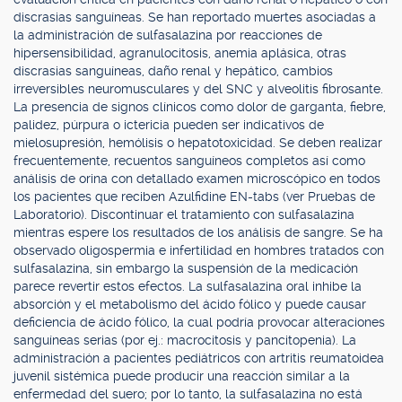
discrasias sanguíneas. Se han reportado muertes asociadas a
la administración de sulfasalazina por reacciones de
hipersensibilidad, agranulocitosis, anemia aplásica, otras
discrasias sanguíneas, daño renal y hepático, cambios
irreversibles neuromusculares y del SNC y alveolitis fibrosante.
La presencia de signos clínicos como dolor de garganta, fiebre,
palidez, púrpura o ictericia pueden ser indicativos de
mielosupresión, hemólisis o hepatotoxicidad. Se deben realizar
frecuentemente, recuentos sanguíneos completos así como
análisis de orina con detallado examen microscópico en todos
los pacientes que reciben Azulfidine EN-tabs (ver Pruebas de
Laboratorio). Discontinuar el tratamiento con sulfasalazina
mientras espere los resultados de los análisis de sangre. Se ha
observado oligospermia e infertilidad en hombres tratados con
sulfasalazina, sin embargo la suspensión de la medicación
parece revertir estos efectos. La sulfasalazina oral inhibe la
absorción y el metabolismo del ácido fólico y puede causar
deficiencia de ácido fólico, la cual podría provocar alteraciones
sanguíneas serias (por ej.: macrocitosis y pancitopenia). La
administración a pacientes pediátricos con artritis reumatoidea
juvenil sistémica puede producir una reacción similar a la
enfermedad del suero; por lo tanto, la sulfasalazina no está