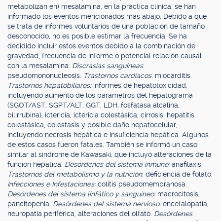
metabolizan en) mesalamina, en la práctica clínica, se han
informado los eventos mencionados más abajo. Debido a que
se trata de informes voluntarios de una población de tamaño
desconocido, no es posible estimar la frecuencia. Se ha
decidido incluir estos eventos debido a la combinación de
gravedad, frecuencia de informe o potencial relación causal
con la mesalamina:
Discrasias sanguíneas
:
pseudomononucleosis.
Trastornos cardíacos
: miocarditis.
Trastornos hepatobiliares:
informes de hepatotoxicidad,
incluyendo aumento de los parámetros del hepatograma
(SGOT/AST, SGPT/ALT, GGT, LDH, fosfatasa alcalina,
bilirrubina), ictericia, ictericia colestásica, cirrosis, hepatitis
colestásica, colestasis y posible daño hepatocelular,
incluyendo necrosis hepática e insuficiencia hepática. Algunos
de estos casos fueron fatales. También se informó un caso
similar al síndrome de Kawasaki, que incluyó alteraciones de la
función hepática.
Desórdenes del sistema inmune:
anafilaxis.
Trastornos del metabolismo y la nutrición
: deficiencia de folato.
Infecciones e Infestaciones:
colitis pseudomembranosa.
Desórdenes del sistema linfático y sanguíneo:
macrocitosis,
pancitopenia.
Desórdenes del sistema nervioso:
encefalopatía,
neuropatía periférica, alteraciones del olfato.
Desórdenes