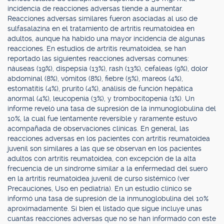
incidencia de reacciones adversas tiende a aumentar.
Reacciones adversas similares fueron asociadas al uso de
sulfasalazina en el tratamiento de artritis reumatoidea en
adultos, aunque ha habido una mayor incidencia de algunas
reacciones. En estudios de artritis reumatoidea, se han
reportado las siguientes reacciones adversas comunes:
náuseas (19%), dispepsia (13%), rash (13%), cefaleas (9%), dolor
abdominal (8%), vómitos (8%), fiebre (5%), mareos (4%),
estomatitis (4%), prurito (4%), análisis de función hepática
anormal (4%), leucopenia (3%), y trombocitopenia (1%). Un
informe reveló una tasa de supresión de la inmunoglobulina del
10%, la cual fue lentamente reversible y raramente estuvo
acompañada de observaciones clínicas. En general, las
reacciones adversas en los pacientes con artritis reumatoidea
juvenil son similares a las que se observan en los pacientes
adultos con artritis reumatoidea, con excepción de la alta
frecuencia de un síndrome similar a la enfermedad del suero
en la artritis reumatoidea juvenil de curso sistémico (ver
Precauciones, Uso en pediatría). En un estudio clínico se
informó una tasa de supresión de la inmunoglobulina del 10%
aproximadamente. Si bien el listado que sigue incluye unas
cuantas reacciones adversas que no se han informado con este