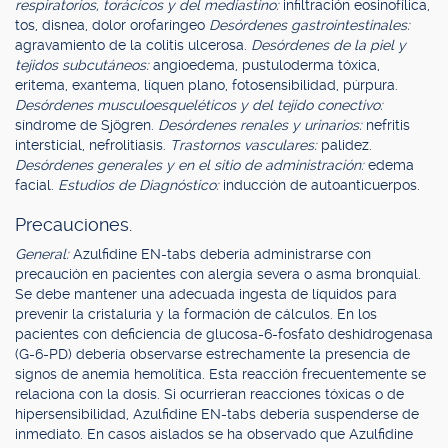
respiratorios, torácicos y del mediastino:
infiltración eosinofílica,
tos, disnea, dolor orofaríngeo
Desórdenes gastrointestinales:
agravamiento de la colitis ulcerosa.
Desórdenes de la piel y
tejidos subcutáneos:
angioedema, pustuloderma tóxica,
eritema, exantema, líquen plano, fotosensibilidad, púrpura.
Desórdenes musculoesqueléticos y del tejido conectivo:
síndrome de Sjögren.
Desórdenes renales y urinarios:
nefritis
intersticial, nefrolitiasis.
Trastornos vasculares:
palidez.
Desórdenes generales y en el sitio de administración:
edema
facial.
Estudios de Diagnóstico:
inducción de autoanticuerpos.
Precauciones.
General:
Azulfidine EN-tabs debería administrarse con
precaución en pacientes con alergia severa o asma bronquial.
Se debe mantener una adecuada ingesta de líquidos para
prevenir la cristaluria y la formación de cálculos. En los
pacientes con deficiencia de glucosa-6-fosfato deshidrogenasa
(G-6-PD) debería observarse estrechamente la presencia de
signos de anemia hemolítica. Esta reacción frecuentemente se
relaciona con la dosis. Si ocurrieran reacciones tóxicas o de
hipersensibilidad, Azulfidine EN-tabs debería suspenderse de
inmediato. En casos aislados se ha observado que Azulfidine