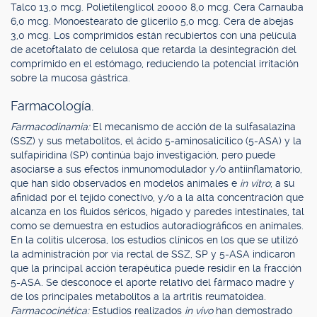
Talco 13,0 mcg. Polietilenglicol 20000 8,0 mcg. Cera Carnauba
6,0 mcg. Monoestearato de glicerilo 5,0 mcg. Cera de abejas
3,0 mcg. Los comprimidos están recubiertos con una película
de acetoftalato de celulosa que retarda la desintegración del
comprimido en el estómago, reduciendo la potencial irritación
sobre la mucosa gástrica.
Farmacología.
Farmacodinamia:
El mecanismo de acción de la sulfasalazina
(SSZ) y sus metabolitos, el ácido 5-aminosalicílico (5-ASA) y la
sulfapiridina (SP) continúa bajo investigación, pero puede
asociarse a sus efectos inmunomodulador y/o antiinflamatorio,
que han sido observados en modelos animales e
in vitro
; a su
afinidad por el tejido conectivo, y/o a la alta concentración que
alcanza en los fluidos séricos, hígado y paredes intestinales, tal
como se demuestra en estudios autoradiográficos en animales.
En la colitis ulcerosa, los estudios clínicos en los que se utilizó
la administración por vía rectal de SSZ, SP y 5-ASA indicaron
que la principal acción terapéutica puede residir en la fracción
5-ASA. Se desconoce el aporte relativo del fármaco madre y
de los principales metabolitos a la artritis reumatoidea.
Farmacocinética:
Estudios realizados
in vivo
han demostrado