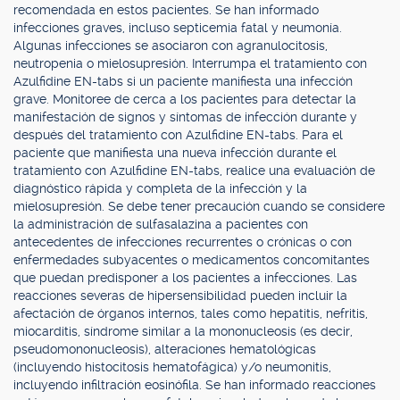
recomendada en estos pacientes. Se han informado
infecciones graves, incluso septicemia fatal y neumonía.
Algunas infecciones se asociaron con agranulocitosis,
neutropenia o mielosupresión. Interrumpa el tratamiento con
Azulfidine EN-tabs si un paciente manifiesta una infección
grave. Monitoree de cerca a los pacientes para detectar la
manifestación de signos y síntomas de infección durante y
después del tratamiento con Azulfidine EN-tabs. Para el
paciente que manifiesta una nueva infección durante el
tratamiento con Azulfidine EN-tabs, realice una evaluación de
diagnóstico rápida y completa de la infección y la
mielosupresión. Se debe tener precaución cuando se considere
la administración de sulfasalazina a pacientes con
antecedentes de infecciones recurrentes o crónicas o con
enfermedades subyacentes o medicamentos concomitantes
que puedan predisponer a los pacientes a infecciones. Las
reacciones severas de hipersensibilidad pueden incluir la
afectación de órganos internos, tales como hepatitis, nefritis,
miocarditis, síndrome similar a la mononucleosis (es decir,
pseudomononucleosis), alteraciones hematológicas
(incluyendo histocitosis hematofágica) y/o neumonitis,
incluyendo infiltración eosinófila. Se han informado reacciones