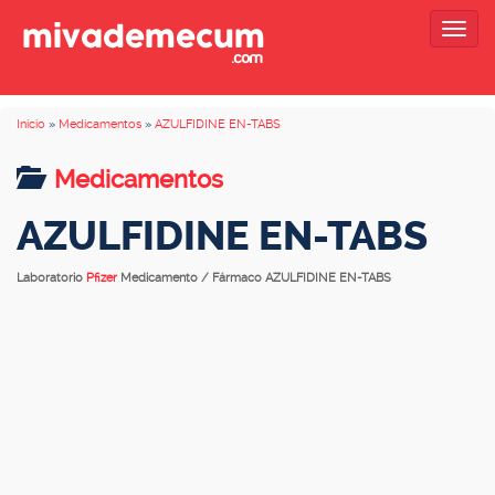
Togg
navig
Inicio
»
Medicamentos
»
AZULFIDINE EN-TABS
Medicamentos
AZULFIDINE EN-TABS
Laboratorio
Pfizer
Medicamento / Fármaco AZULFIDINE EN-TABS