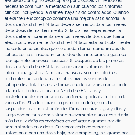
evaluado por sigmoideoscopía o por biopsias. A menudo es
necesario continuar la medicación aún cuando los síntomas
clínicos, incluyendo la diarrea, hayan sido controlados. Cuando
el examen endoscópico confirma una mejoría satisfactoria, la
dosis de Azulfidine EN-tabs deberá ser reducida a los niveles
de la dosis de mantenimiento. Si la diarrea reapareciese, la
dosis deberá incrementarse a los niveles de dosis que fueron
efectivos previamente. Azulfidine EN-tabs está particularmente
indicado en pacientes que no puedan tomar comprimidos de
sulfasalazina sin recubrimiento, debido a intolerancia gástrica
(por ejemplo: anorexia, náuseas). Si después de las primeras
dosis de Azulfidine EN-tabs se observan síntomas de
intolerancia gástrica (anorexia, náuseas, vómitos, etc.), es
probable que se deban a los altos niveles séricos de
sulfapiridina total; estos síntomas pueden aliviarse reduciendo
a la mitad la dosis diaria de Azulfidine EN-tabs y
posteriormente aumentándola en forma gradual a lo largo de
varios días. Si la intolerancia gástrica continúa, se debe
suspender la administración del fármaco durante 5 a 7 días y
luego comenzar a administrarlo nuevamente a una dosis diaria
más baja.
Artritis reumatoidea en adultos:
2 gramos por día
administrados en 2 dosis. Se recomienda comenzar el
tratamiento con una dosis baja, por ejemplo: 0,5 a 1 gramo por