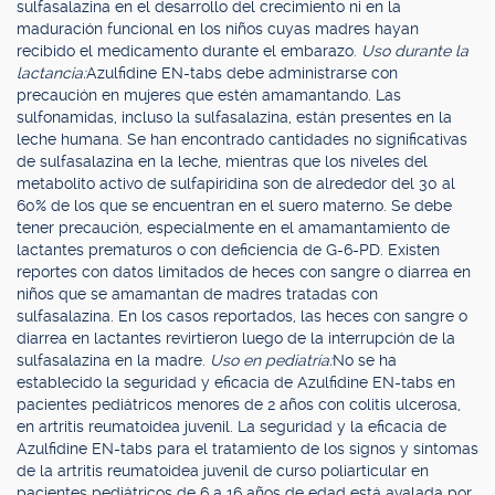
sulfasalazina en el desarrollo del crecimiento ni en la
maduración funcional en los niños cuyas madres hayan
recibido el medicamento durante el embarazo.
Uso durante la
lactancia:
Azulfidine EN-tabs debe administrarse con
precaución en mujeres que estén amamantando. Las
sulfonamidas, incluso la sulfasalazina, están presentes en la
leche humana. Se han encontrado cantidades no significativas
de sulfasalazina en la leche, mientras que los niveles del
metabolito activo de sulfapiridina son de alrededor del 30 al
60% de los que se encuentran en el suero materno. Se debe
tener precaución, especialmente en el amamantamiento de
lactantes prematuros o con deficiencia de G-6-PD. Existen
reportes con datos limitados de heces con sangre o diarrea en
niños que se amamantan de madres tratadas con
sulfasalazina. En los casos reportados, las heces con sangre o
diarrea en lactantes revirtieron luego de la interrupción de la
sulfasalazina en la madre.
Uso en pediatría:
No se ha
establecido la seguridad y eficacia de Azulfidine EN-tabs en
pacientes pediátricos menores de 2 años con colitis ulcerosa,
en artritis reumatoidea juvenil. La seguridad y la eficacia de
Azulfidine EN-tabs para el tratamiento de los signos y síntomas
de la artritis reumatoidea juvenil de curso poliarticular en
pacientes pediátricos de 6 a 16 años de edad está avalada por