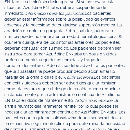
EN-tabs se eliminó sin desintegrarse. Si se observara esta
situación, Azulfidine EN-tabs debería suspenderse de
inmediato.
Información para los pacientes:
Los pacientes
deberían estar informados sobre la posibilidad de eventos
adversos y la necesidad de cuidadosa supervisión médica. La
aparición de dolor de garganta, fiebre, palidez, púrpura o
ictericia puede indicar una enfermedad hematológica seria. Si
ocurriera cualquiera de los síntomas anteriores los pacientes
deberán consultar con su médico. Los pacientes deberán ser
instruidos para tomar Azulfidine EN-tabs en dosis divididas,
preferentemente luego de las comidas, y tragar los
comprimidos enteros. Además se debe advertir a los pacientes
que la sulfasalazina puede producir decoloración amarillo-
naranja de la orina o de la piel.
Colitis ulcerosa:
Los pacientes
con colitis ulcerosa deberán ser advertidos que la remisión
completa es rara y que el riesgo de recaída puede reducirse
sustancialmente por la administración continua de Azulfidine
EN-tabs en dosis de mantenimiento.
Artritis reumatoidea:
La
artritis reumatoidea raramente remite, por lo cual puede ser
necesaria la administración continua de Azulfidine EN-tabs. Los
pacientes que requieran sulfasalazina deben ser sometidos a
un exhaustivo seguimiento clínico para determinar la necesidad
de continuar administrándola.
Pruebas de laboratorio:
Deben