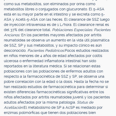
como sus metabolitos, son eliminados por orina como
metabolitos libres o conjugados con glucuronato. El 5-ASA
está en su mayor parte en el intestino y se excreta como 5-
ASA y Acetil-5-ASA con las heces. El clearance de SSZ luego
de inyección intravenosa es de 1 L/hora. El clearance renal es
del 37% del clearance total.
Poblaciones Especiales: Pacientes
Ancianos:
En los pacientes mayores afectados por artritis
reumatoidea se observa un aumento en la vida útil plasmática
de SSZ, SP y sus metabolitos, y su impacto clínico es aún
desconocido.
Pacientes Pediátricos:
Pocos estudios realizados
en niños menores de 4 años de edad afectados por colitis
ulcerosa o enfermedad inflamatoria intestinal han sido
reportados en la literatura médica. Si se relacionan estas
poblaciones con las poblaciones de enfermos adultos con
respecto a la farmacocinética de SSZ y SP, se observa una
pobre correlación con la edad o la dosis. Hasta la fecha no se
han realizado estudios de farmacocinética para determinar si
existen diferencias farmacocinéticas significativas entre los
niños afectados por artritis reumatoidea juvenil y los pacientes
adultos afectados por la misma patología.
Status de
Acetilación:
El metabolismo de SP a AcSP es mediado por
enzimas polimórficas que tienen dos poblaciones bien