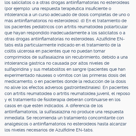
los salicilatos o a otras drogas antiinflamatorias no esteroideas
(por ejemplo: una respuesta terapéutica insuficiente o
intolerancia a un curso adecuado de dosis completas de uno o
más antiinflamatorios no esteroideos). d) En el tratamiento de
los pacientes pediátricos con artritis reumatoidea poliarticular
que hayan respondido inadecuadamente a los salicilatos o a
otras drogas antiinflamatorias no esteroideas. Azulfidine EN-
tabs está particularmente indicado en el tratamiento de la
colitis ulcerosa en pacientes que no puedan tomar
comprimidos de sulfasalazina sin recubrimiento, debido a una
intolerancia gástrica no causada por altos niveles de
sulfapiridina y sus metabolitos en sangre (pacientes que han
experimentado náuseas o vómitos con las primeras dosis del
medicamento, o en pacientes donde la reducción de la dosis
no alivie los efectos adversos gastrointestinales). En pacientes
con artritis reumatoidea o artritis reumatoidea juvenil, el reposo
y el tratamiento de fisioterapia deberán continuarse en los
casos en que estén indicados. A diferencia de los
antiinflamatorios, la sulfasalazina no produce una respuesta
inmediata. Se recomienda un tratamiento concomitante con
analgésicos o antiinflamatorios no esteroideos hasta alcanzar
los niveles necesarios de Azulfidine EN-tabs.