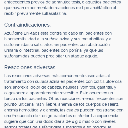
antecedentes previos de agranulocitosis, o aquellos pacientes
que hayan experimentado reacciones de tipo anafiláctico al
recibir previamente sulfasalazina.
Contraindicaciones.
Azulfidine EN-tabs está contraindicado en: pacientes con
hipersensibilidad a la sulfasalazina y sus metabolitos, y a
sulfonamidas o salicilatos; en pacientes con obstrucción
urinaria o intestinal; pacientes con porfiria, ya que las
sulfonamidas pueden precipitar un ataque agudo.
Reacciones adversas.
Las reacciones adversas más comúnmente asociadas al
tratamiento con sulfasalazina en pacientes con colitis ulcerosa
son: anorexia, dolor de cabeza, náuseas, vómitos, gastritis, y
oligospermia aparentemente reversible. Esto ocurre en un
tercio de los pacientes. Otras reacciones menos frecuentes son
prurito, urticaria, rash, fiebre, anemia de los cuerpos de Heinz,
anemia hemolítica y cianosis, las cuales pueden registrarse con
una frecuencia de 1 en 30 pacientes o inferior. La experiencia
sugiere que con una dosis diaria de 4 g o más o con niveles
séricos totales de sulfapiridina superiores a 50 mg/ml, la