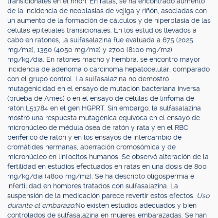
transicionales en el riñón. En ratas, se ha encontrado aumento
de la incidencia de neoplasias de vejiga y riñón, asociadas con
un aumento de la formación de cálculos y de hiperplasia de las
células epiteliales transicionales. En los estudios llevados a
cabo en ratones, la sulfasalazina fue evaluada a 675 (2025
mg/m2), 1350 (4050 mg/m2) y 2700 (8100 mg/m2)
mg/kg/día. En ratones macho y hembra, se encontró mayor
incidencia de adenoma o carcinoma hepatocelular, comparado
con el grupo control. La sulfasalazina no demostró
mutagenicidad en el ensayo de mutación bacteriana inversa
(prueba de Ames) o en el ensayo de células de linfoma de
ratón L51784 en el gen HGPRT. Sin embargo, la sulfasalazina
mostró una respuesta mutagénica equívoca en el ensayo de
micronúcleo de médula ósea de ratón y rata y en el RBC
periférico de ratón y en los ensayos de intercambio de
cromátides hermanas, aberración cromosómica y de
micronúcleo en linfocitos humanos. Se observó alteración de la
fertilidad en estudios efectuados en ratas en una dosis de 800
mg/kg/día (4800 mg/m2). Se ha descripto oligospermia e
infertilidad en hombres tratados con sulfasalazina. La
suspensión de la medicación parece revertir estos efectos.
Uso
durante el embarazo:
No existen estudios adecuados y bien
controlados de sulfasalazina en mujeres embarazadas. Se han