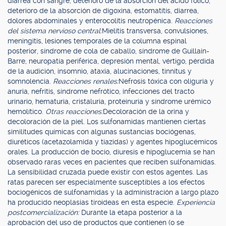
diarrea con sangre, deterioro de la absorción del ácido fólico,
deterioro de la absorción de digoxina, estomatitis, diarrea,
dolores abdominales y enterocolitis neutropénica.
Reacciones
del sistema nervioso central:
Mielitis transversa, convulsiones,
meningitis, lesiones temporales de la columna espinal
posterior, síndrome de cola de caballo, síndrome de Guillain-
Barre, neuropatía periférica, depresión mental, vértigo, pérdida
de la audición, insomnio, ataxia, alucinaciones, tinnitus y
somnolencia.
Reacciones renales:
Nefrosis tóxica con oliguria y
anuria, nefritis, síndrome nefrótico, infecciones del tracto
urinario, hematuria, cristaluria, proteinuria y síndrome urémico
hemolítico.
Otras reacciones:
Decoloración de la orina y
decoloración de la piel. Los sulfonamidas mantienen ciertas
similitudes químicas con algunas sustancias bociógenas,
diuréticos (acetazolamida y tiazidas) y agentes hipoglucémicos
orales. La producción de bocio, diuresis e hipoglucemia se han
observado raras veces en pacientes que reciben sulfonamidas.
La sensibilidad cruzada puede existir con estos agentes. Las
ratas parecen ser especialmente susceptibles a los efectos
bociogénicos de sulfonamidas y la administración a largo plazo
ha producido neoplasias tiroideas en esta especie.
Experiencia
postcomercialización:
Durante la etapa posterior a la
aprobación del uso de productos que contienen (o se