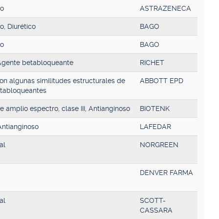
vo
ASTRAZENECA
o, Diurético
BAGO
vo
BAGO
 Agente betabloqueante
RICHET
con algunas similitudes estructurales de
ABBOTT EPD
etabloqueantes
e amplio espectro, clase III, Antianginoso
BIOTENK
 Antianginoso
LAFEDAR
al
NORGREEN
DENVER FARMA
al
SCOTT-
CASSARA