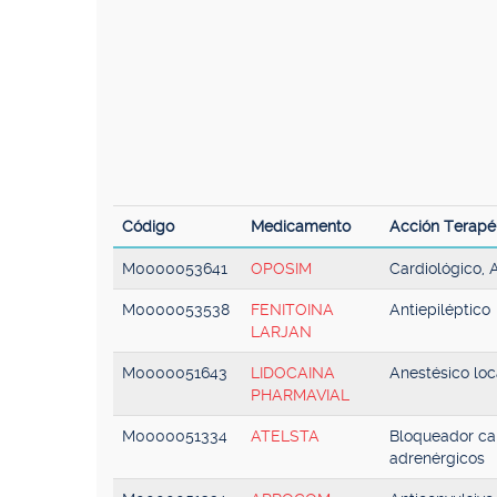
Código
Medicamento
Acción Terapé
M0000053641
OPOSIM
Cardiológico,
M0000053538
FENITOINA
Antiepiléptico
LARJAN
M0000051643
LIDOCAINA
Anestésico loc
PHARMAVIAL
M0000051334
ATELSTA
Bloqueador car
adrenérgicos