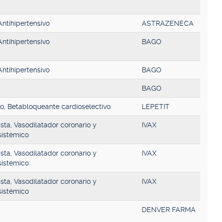
Antihipertensivo
ASTRAZENECA
Antihipertensivo
BAGO
Antihipertensivo
BAGO
BAGO
vo, Betabloqueante cardioselectivo
LEPETIT
sta, Vasodilatador coronario y
IVAX
sistémico
sta, Vasodilatador coronario y
IVAX
sistémico
sta, Vasodilatador coronario y
IVAX
sistémico
DENVER FARMA