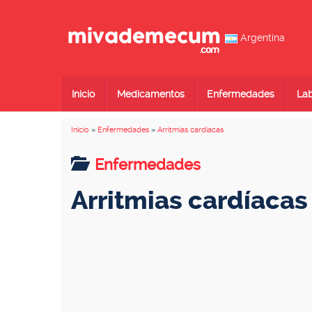
Argentina
Inicio
Medicamentos
Enfermedades
Lab
Inicio
»
Enfermedades
»
Arritmias cardíacas
Enfermedades
Arritmias cardíacas