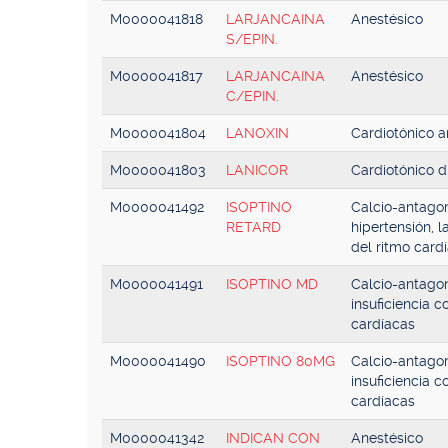
M0000041818
LARJANCAINA
Anestésico
S/EPIN.
M0000041817
LARJANCAINA
Anestésico
C/EPIN.
M0000041804
LANOXIN
Cardiotónico a
M0000041803
LANICOR
Cardiotónico di
M0000041492
ISOPTINO
Calcio-antagon
RETARD
hipertensión, l
del ritmo card
M0000041491
ISOPTINO MD
Calcio-antagon
insuficiencia c
cardíacas
M0000041490
ISOPTINO 80MG
Calcio-antagon
insuficiencia c
cardíacas
M0000041342
INDICAN CON
Anestésico