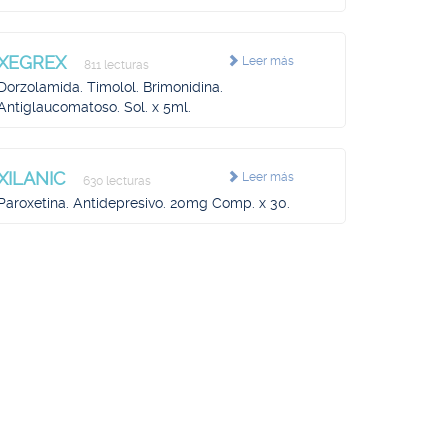
XEGREX
Leer más
811 lecturas
Dorzolamida. Timolol. Brimonidina.
Antiglaucomatoso. Sol. x 5ml.
XILANIC
Leer más
630 lecturas
Paroxetina. Antidepresivo. 20mg Comp. x 30.