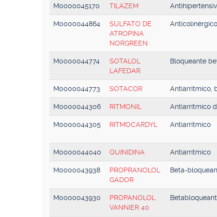
M0000045170
TILAZEM
Antihipertensi
M0000044864
SULFATO DE
Anticolinérgic
ATROPINA
NORGREEN
M0000044774
SOTALOL
Bloqueante bet
LAFEDAR
M0000044773
SOTACOR
Antiarrítmico,
M0000044306
RITMONIL
Antiarrítmico 
M0000044305
RITMOCARDYL
Antiarrítmico
M0000044040
QUINIDINA
Antiarrítmico
M0000043938
PROPRANOLOL
Beta-bloqueant
GADOR
M0000043930
PROPANOLOL
Betabloquean
VANNIER 40