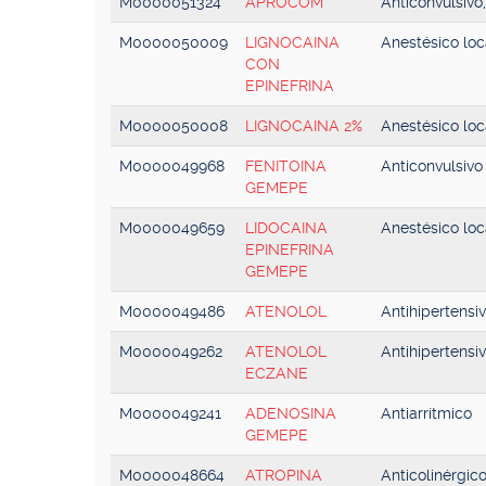
M0000051324
APROCOM
Anticonvulsivo,
M0000050009
LIGNOCAINA
Anestésico loc
CON
EPINEFRINA
M0000050008
LIGNOCAINA 2%
Anestésico loc
M0000049968
FENITOINA
Anticonvulsivo
GEMEPE
M0000049659
LIDOCAINA
Anestésico loc
EPINEFRINA
GEMEPE
M0000049486
ATENOLOL
Antihipertensi
M0000049262
ATENOLOL
Antihipertensi
ECZANE
M0000049241
ADENOSINA
Antiarrítmico
GEMEPE
M0000048664
ATROPINA
Anticolinérgico