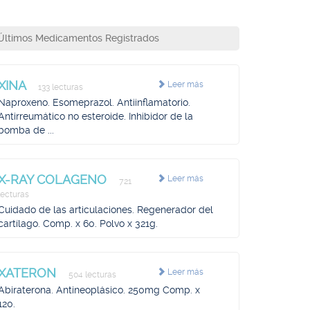
Últimos Medicamentos Registrados
XINA
Leer más
133 lecturas
Naproxeno. Esomeprazol. Antiinflamatorio.
Antirreumático no esteroide. Inhibidor de la
bomba de ...
X-RAY COLAGENO
Leer más
721
lecturas
Cuidado de las articulaciones. Regenerador del
cartílago. Comp. x 60. Polvo x 321g.
XATERON
Leer más
504 lecturas
Abiraterona. Antineoplásico. 250mg Comp. x
120.