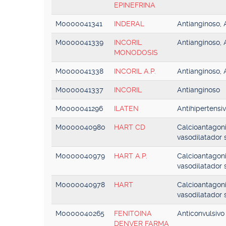
EPINEFRINA
M0000041341
INDERAL
Antianginoso, 
M0000041339
INCORIL
Antianginoso, 
MONODOSIS
M0000041338
INCORIL A.P.
Antianginoso, 
M0000041337
INCORIL
Antianginoso
M0000041296
ILATEN
Antihipertensi
M0000040980
HART CD
Calcioantagoni
vasodilatador 
M0000040979
HART A.P.
Calcioantagoni
vasodilatador 
M0000040978
HART
Calcioantagoni
vasodilatador 
M0000040265
FENITOINA
Anticonvulsivo
DENVER FARMA