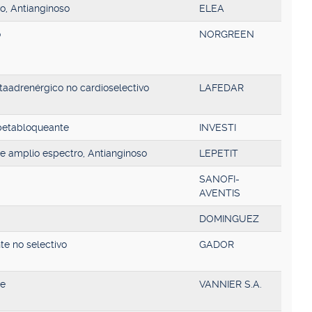
vo, Antianginoso
ELEA
o
NORGREEN
aadrenérgico no cardioselectivo
LAFEDAR
 betabloqueante
INVESTI
de amplio espectro, Antianginoso
LEPETIT
SANOFI-
AVENTIS
DOMINGUEZ
e no selectivo
GADOR
te
VANNIER S.A.