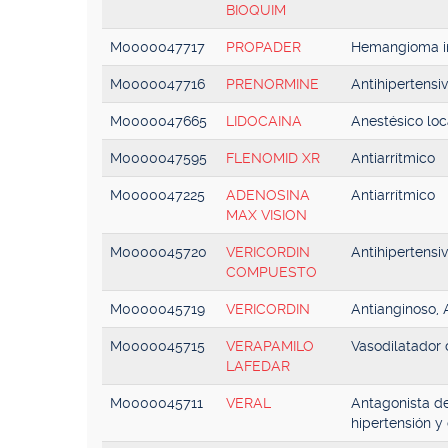
BIOQUIM
M0000047717
PROPADER
Hemangioma in
M0000047716
PRENORMINE
Antihipertensi
M0000047665
LIDOCAINA
Anestésico loc
M0000047595
FLENOMID XR
Antiarrítmico
M0000047225
ADENOSINA
Antiarrítmico
MAX VISION
M0000045720
VERICORDIN
Antihipertensi
COMPUESTO
M0000045719
VERICORDIN
Antianginoso, 
M0000045715
VERAPAMILO
Vasodilatador 
LAFEDAR
M0000045711
VERAL
Antagonista de
hipertensión y