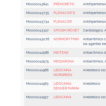
M0000043841
PRENORETIC
Antihipertensi
M0000043735
PLENACOR D
Antihipertensiv
M0000043734
PLENACOR
Antihipertensi
M0000043327
OPOSIM RICHET
Cardiológico,
M0000043076
NORMORYTMIN
Antiarrítmico 
los agentes b
M0000042586
MIOTENK
Antiarrítmico d
M0000042575
MIODARONA
Antiarrítmico,
M0000041966
LIDOCAINA
Anestésico loc
NORGREEN
M0000041963
LIDOCAINA
Anestésico
DENVER FARMA
M0000041957
LIDOCAINA
Anestésico loc