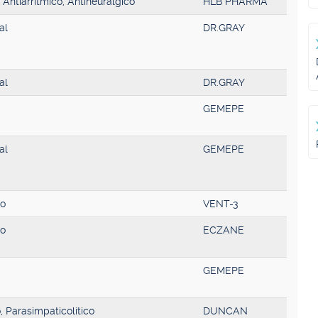
 Antiarrítmico, Antineurálgico
HLB PHARMA
al
DR.GRAY
al
DR.GRAY
GEMEPE
al
GEMEPE
vo
VENT-3
vo
ECZANE
GEMEPE
, Parasimpaticolítico
DUNCAN