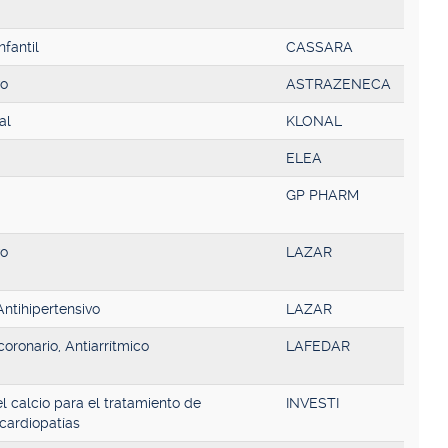
fantil
CASSARA
vo
ASTRAZENECA
al
KLONAL
ELEA
GP PHARM
vo
LAZAR
Antihipertensivo
LAZAR
coronario, Antiarrítmico
LAFEDAR
l calcio para el tratamiento de
INVESTI
 cardiopatías