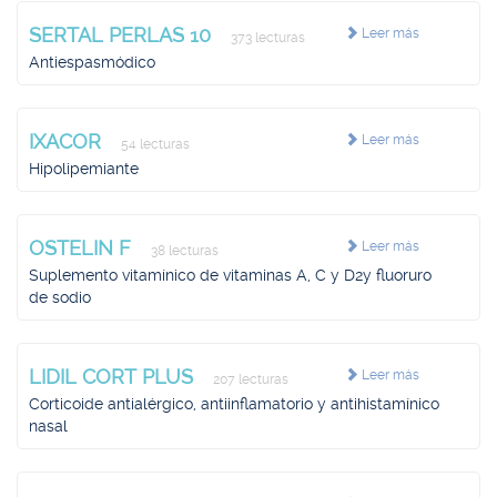
SERTAL PERLAS 10
Leer más
373 lecturas
Antiespasmódico
IXACOR
Leer más
54 lecturas
Hipolipemiante
OSTELIN F
Leer más
38 lecturas
Suplemento vitamínico de vitaminas A, C y D2y fluoruro
de sodio
LIDIL CORT PLUS
Leer más
207 lecturas
Corticoide antialérgico, antiinflamatorio y antihistamínico
nasal