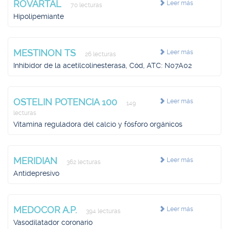
ROVARTAL
Leer más
70 lecturas
Hipolipemiante
MESTINON TS
Leer más
26 lecturas
Inhibidor de la acetilcolinesterasa, Cód, ATC: N07A02
OSTELIN POTENCIA 100
Leer más
149
lecturas
Vitamina reguladora del calcio y fósforo orgánicos
MERIDIAN
Leer más
362 lecturas
Antidepresivo
MEDOCOR A.P.
Leer más
394 lecturas
Vasodilatador coronario