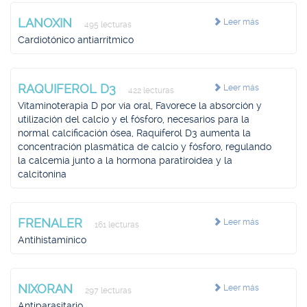
LANOXIN
Leer más
495 lecturas
Cardiotónico antiarrítmico
RAQUIFEROL D3
Leer más
422 lecturas
Vitaminoterapia D por vía oral, Favorece la absorción y
utilización del calcio y el fósforo, necesarios para la
normal calcificación ósea, Raquiferol D3 aumenta la
concentración plasmática de calcio y fósforo, regulando
la calcemia junto a la hormona paratiroidea y la
calcitonina
FRENALER
Leer más
161 lecturas
Antihistamínico
NIXORAN
Leer más
297 lecturas
Antiparasitario