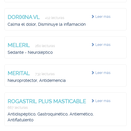
DORIXINA VL
Leer más
412 lecturas
Calma el dolor, Disminuye la inflamación
MELERIL
Leer más
260 lecturas
Sedante - Neuroléptico
MERITAL
Leer más
732 lecturas
Neuroprotector, Antidemencia
ROGASTRIL PLUS MASTICABLE
Leer más
667 lecturas
Antidispéptico, Gastroquinético, Antiemético,
Antiflatulento