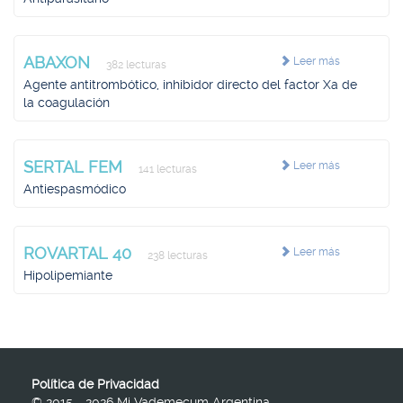
ABAXON
Leer más
382 lecturas
Agente antitrombótico, inhibidor directo del factor Xa de
la coagulación
SERTAL FEM
Leer más
141 lecturas
Antiespasmódico
ROVARTAL 40
Leer más
238 lecturas
Hipolipemiante
Política de Privacidad
© 2015 - 2026 Mi Vademecum Argentina