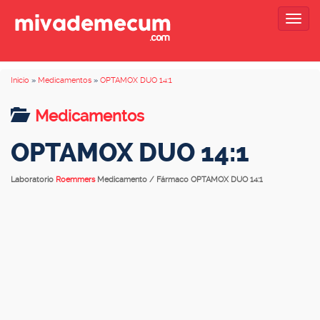
Togg
navig
Inicio
»
Medicamentos
»
OPTAMOX DUO 14:1
Medicamentos
OPTAMOX DUO 14:1
Laboratorio
Roemmers
Medicamento / Fármaco OPTAMOX DUO 14:1