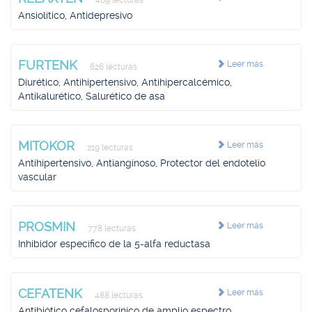
469 lecturas
Ansiolítico, Antidepresivo
FURTENK
Leer más
626 lecturas
Diurético, Antihipertensivo, Antihipercalcémico,
Antikalurético, Salurético de asa
MITOKOR
Leer más
219 lecturas
Antihipertensivo, Antianginoso, Protector del endotelio
vascular
PROSMIN
Leer más
778 lecturas
Inhibidor específico de la 5-alfa reductasa
CEFATENK
Leer más
488 lecturas
Antibiótico cefalosporínico de amplio espectro