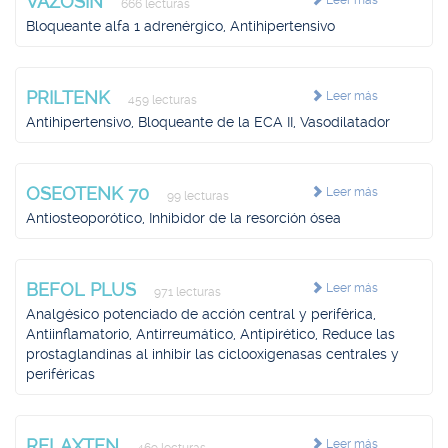
VAZOSIN
Leer más
666 lecturas
Bloqueante alfa 1 adrenérgico, Antihipertensivo
PRILTENK
Leer más
459 lecturas
Antihipertensivo, Bloqueante de la ECA II, Vasodilatador
OSEOTENK 70
Leer más
99 lecturas
Antiosteoporótico, Inhibidor de la resorción ósea
BEFOL PLUS
Leer más
971 lecturas
Analgésico potenciado de acción central y periférica,
Antiinflamatorio, Antirreumático, Antipirético, Reduce las
prostaglandinas al inhibir las ciclooxigenasas centrales y
periféricas
RELAXTEN
Leer más