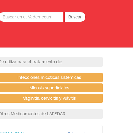
Se utiliza para el tratamiento de:
Infecciones micóticas sistémicas
Micosis superficiales
Vaginitis, cervicitis y vulvitis
Otros Medicamentos de LAFEDAR