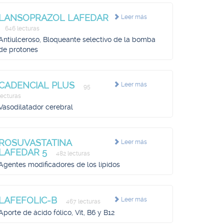
LANSOPRAZOL LAFEDAR
Leer más
646 lecturas
Antiulceroso, Bloqueante selectivo de la bomba
de protones
CADENCIAL PLUS
Leer más
95
lecturas
Vasodilatador cerebral
ROSUVASTATINA
Leer más
LAFEDAR 5
482 lecturas
Agentes modificadores de los lípidos
LAFEFOLIC-B
Leer más
467 lecturas
Aporte de ácido fólico, Vit, B6 y B12