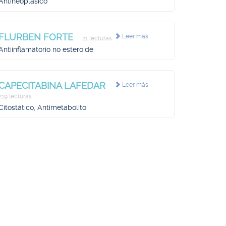
Antineoplásico
FLURBEN FORTE
Leer más
21 lecturas
Antiinflamatorio no esteroide
CAPECITABINA LAFEDAR
Leer más
219 lecturas
Citostático, Antimetabolito