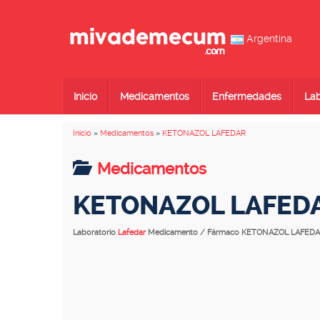
Argentina
Inicio
Medicamentos
Enfermedades
Lab
Inicio
»
Medicamentos
»
KETONAZOL LAFEDAR
Medicamentos
KETONAZOL LAFED
Laboratorio
Lafedar
Medicamento / Fármaco KETONAZOL LAFED