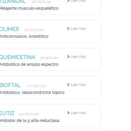
TIZANIDAL
Leer más
380 lecturas
Relajante músculo-esquelético
OLIMER
Leer más
322 lecturas
Anticonvulsivo, Ansiolítico
QUEMICETINA
Leer más
58 lecturas
Antibiótico de amplio espectro
BIOFTAL
Leer más
777 lecturas
Antibiótico, Vasoconstrictor tópico
EUTIZ
Leer más
930 lecturas
Inhibidor de la 5 alfa-reductasa