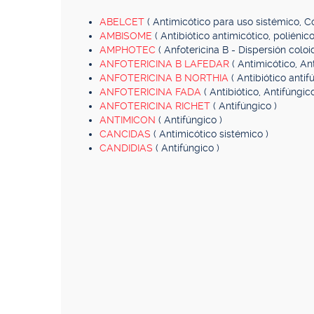
ABELCET
( Antimicótico para uso sistémico, 
AMBISOME
( Antibiótico antimicótico, poliénic
AMPHOTEC
( Anfotericina B - Dispersión coloid
ANFOTERICINA B LAFEDAR
( Antimicótico, An
ANFOTERICINA B NORTHIA
( Antibiótico antif
ANFOTERICINA FADA
( Antibiótico, Antifúngi
ANFOTERICINA RICHET
( Antifúngico )
ANTIMICON
( Antifúngico )
CANCIDAS
( Antimicótico sistémico )
CANDIDIAS
( Antifúngico )