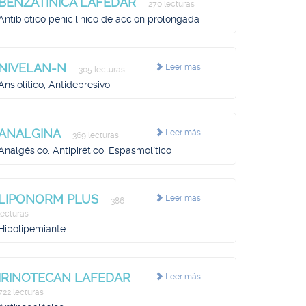
BENZATINICA LAFEDAR
270 lecturas
Antibiótico penicilínico de acción prolongada
NIVELAN-N
Leer más
305 lecturas
Ansiolítico, Antidepresivo
ANALGINA
Leer más
369 lecturas
Analgésico, Antipirético, Espasmolítico
LIPONORM PLUS
Leer más
386
lecturas
Hipolipemiante
IRINOTECAN LAFEDAR
Leer más
722 lecturas