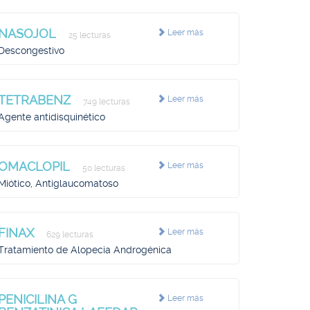
NASOJOL
Leer más
25 lecturas
Descongestivo
TETRABENZ
Leer más
749 lecturas
Agente antidisquinético
OMACLOPIL
Leer más
50 lecturas
Miótico, Antiglaucomatoso
FINAX
Leer más
629 lecturas
Tratamiento de Alopecia Androgénica
PENICILINA G
Leer más