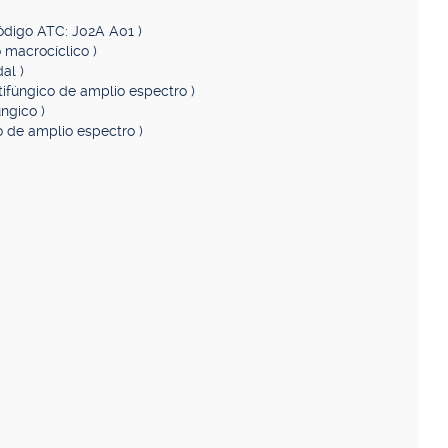
Código ATC: J02A A01 )
o macrocíclico )
al )
tifúngico de amplio espectro )
úngico )
co de amplio espectro )