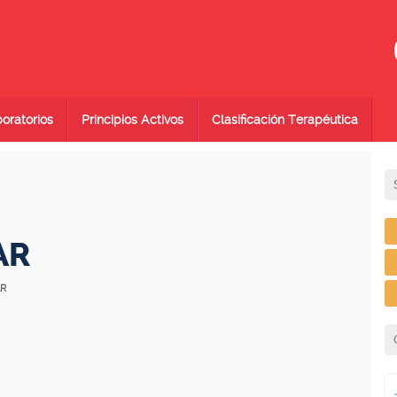
oratorios
Principios Activos
Clasificación Terapéutica
AR
AR