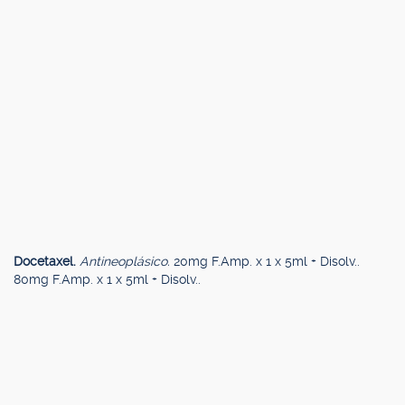
Docetaxel.
Antineoplásico.
20mg F.Amp. x 1 x 5ml + Disolv..
80mg F.Amp. x 1 x 5ml + Disolv..