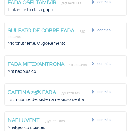
FADA OSELTAMIVIR
Leer más
387 lecturas
Tratamiento de la gripe
SULFATO DE COBRE FADA
Leer más
439
lecturas
Micronutriente, Oligoelemento
FADA MITOXANTRONA
Leer más
10 lecturas
Antineoplásico
CAFEINA 25% FADA
Leer más
731 lecturas
Estimulante del sistema nervioso central
NAFLUVENT
Leer más
756 lecturas
Analgésico opiáceo