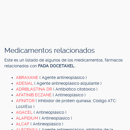
Medicamentos relacionados
Este es un listado de algunos de los medicamentos, fármacos
relacionados con
FADA DOCETAXEL
.
ABRAXANE
( Agente antineoplásico )
ADESIAL
( Agente antineoplásico alquilante )
ADRIBLASTINA DR
( Antibiótico citotóxico )
AFATINIB ECZANE
( Antineoplásico )
AFINITOR
( Inhibidor de protein quinasa, Código ATC:
L01XE10 )
AGACEL
( Antineoplásico )
ALAPIDIUM
( Antineoplásico )
ALCAF
( Antineoplásico )
ALECENSA
( Agente antineoplásico, inhibidor de la