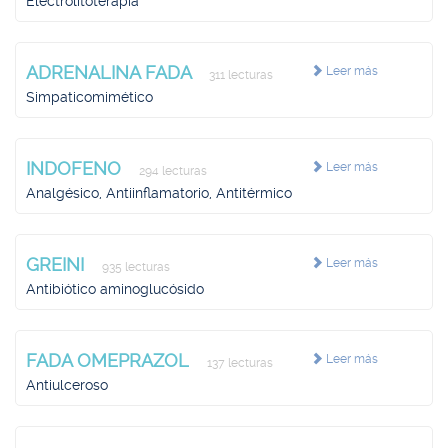
Electrolitoterapia
ADRENALINA FADA
Leer más
311 lecturas
Simpaticomimético
INDOFENO
Leer más
294 lecturas
Analgésico, Antiinflamatorio, Antitérmico
GREINI
Leer más
935 lecturas
Antibiótico aminoglucósido
FADA OMEPRAZOL
Leer más
137 lecturas
Antiulceroso