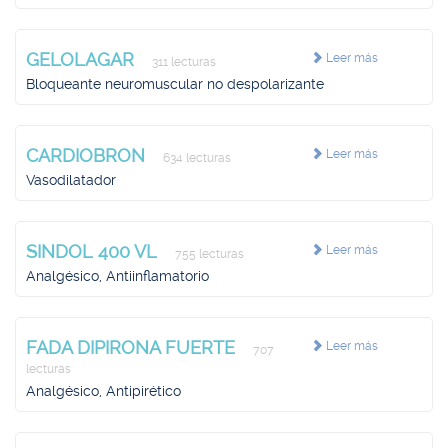
GELOLAGAR
Leer más
311 lecturas
Bloqueante neuromuscular no despolarizante
CARDIOBRON
Leer más
634 lecturas
Vasodilatador
SINDOL 400 VL
Leer más
755 lecturas
Analgésico, Antiinflamatorio
FADA DIPIRONA FUERTE
Leer más
707
lecturas
Analgésico, Antipirético