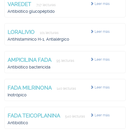
VAREDET
Leer más
717 lecturas
Antibiótico glucopéptido
LORALIVIO
Leer más
101 lecturas
Antihistamínico H-1, Antialérgico
AMPICILINA FADA
Leer más
95 lecturas
Antibiótico bactericida
FADA MILRINONA
Leer más
140 lecturas
Inotrópico
FADA TEICOPLANINA
Leer más
540 lecturas
Antibiótico