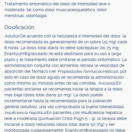
Tratamiento sintomático del dolor de intensidad leve o
moderada, tal como dolor musculoesquelético, dolor
menstrual, odontalgia.
Dosificación.
Adultos:
De acuerdo con la naturaleza e intensidad del dolor, la
dosis recomendada es generalmente de un sobre (25 mg) cada
8 horas. La dosis total diaria no debe sobrepasar los 75 mg.
Enantyum®granulado no está destinado para su uso a largo
plazo y el tratamiento debe limitarse al período sintomático. La
administración conjunta con alimentos retrasa la velocidad de
absorción del fármaco (ver
Propiedades Farmacocinéticas
), por
esto en caso de dolor agudo se recomienda la administración
como mínimo 30 minutos antes de las comidas.
Ancianos:
En
pacientes ancianos se recomienda iniciar la terapia a la dosis
más baja (dosis total diaria 50 mg). La dosis puede
incrementarse hasta la recomendada para la población
general (adultos), una vez comprobada la buena tolerabilidad.
Insuficiencia hepática:
En pacientes con insuficiencia hepática
leve a moderada (puntuación Child-Pugh 5 - 9), la terapia debe
iniciarse a dosis reducidas (dosis total diaria 50 mg) y ser
monitorizada cuidadosamente. Enantyum®granulado no debe