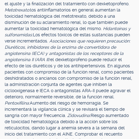
el ajuste y la finalización del tratamiento con dexketoprofeno.
Metotrexato:
los antiinflamatorios en general aumentan la
toxicidad hematológica del metotrexato, debido a una
disminución de su aclaramiento renal, lo que también puede
aumentar la toxicidad hematológica del mismo.
Hidantoínas y
sulfonamidas:
Los efectos tóxicos de estas sustancias pueden
verse incrementados.
Asociaciones que requieren precaución:
Diuréticos, inhibidores de la enzima de convertidora de
angiotensina (IECA) y antagonistas de los receptores de la
angiotensina II (ARA II):
el dexketoprofeno puede reducir el
efecto de los diuréticos y de los antihipertensivos. En algunos
pacientes con compromiso de la función renal, como pacientes
deshidratados o ancianos con compromiso de la función renal,
la administración conjunta de agentes que inhiben la
ciclooxigenasa e IECA o antagonistas ARA-II puede agravar el
deterioro, normalmente reversible, de la función renal.
Pentoxifilina:
Aumento del riesgo de hemorragia. Se
incrementará la vigilancia clínica y se revisará el tiempo de
sangría con mayor frecuencia.
Zidovudina:
Riesgo aumentado
de toxicidad hematológica debido a la acción sobre los
reticulocitos, dando lugar a anemia severa a la semana del
inicio del tratamiento con el AINE. Comprobar el recuento