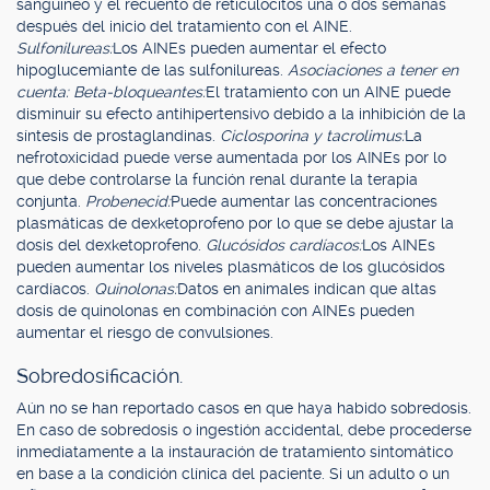
sanguíneo y el recuento de reticulocitos una o dos semanas
después del inicio del tratamiento con el AINE.
Sulfonilureas:
Los AINEs pueden aumentar el efecto
hipoglucemiante de las sulfonilureas.
Asociaciones a tener en
cuenta: Beta-bloqueantes:
El tratamiento con un AINE puede
disminuir su efecto antihipertensivo debido a la inhibición de la
síntesis de prostaglandinas.
Ciclosporina y tacrolimus:
La
nefrotoxicidad puede verse aumentada por los AINEs por lo
que debe controlarse la función renal durante la terapia
conjunta.
Probenecid:
Puede aumentar las concentraciones
plasmáticas de dexketoprofeno por lo que se debe ajustar la
dosis del dexketoprofeno.
Glucósidos cardíacos:
Los AINEs
pueden aumentar los niveles plasmáticos de los glucósidos
cardíacos.
Quinolonas:
Datos en animales indican que altas
dosis de quinolonas en combinación con AINEs pueden
aumentar el riesgo de convulsiones.
Sobredosificación.
Aún no se han reportado casos en que haya habido sobredosis.
En caso de sobredosis o ingestión accidental, debe procederse
inmediatamente a la instauración de tratamiento sintomático
en base a la condición clínica del paciente. Si un adulto o un