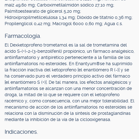
maíz 49,60 mg; Carboximetilalmidón sódico 27,10 mg;
Palmitoestearato de glicerol 5,20 mg;
Hidroxipropilmetilcelulosa 1,34 mg; Dióxido de titatnio 0,36 mg;
Propilenglicol 0,42 mg; Macrogol 6000 0,60 mg; Agua c.s.
Farmacología.
El Dexketoprofeno trometamol es la sal de trometamina del
ácido S-(+)-2-(3-benzoilfenil) propiónico, un fármaco analgésico,
antiinflamatorio y antipirético perteneciente a la familia de los
antiinflamatorios no esteroides. En Enantyum®se ha suprimido
la fracción inactiva del ketoprofeno [el enantiómero R (-)] y se
ha conservado puro el verdadero principio activo del fármaco
[el enantiómero S (+)]. De tal manera, los efectos analgésicos y
antiinflamatorios se alcanzan con una menor concentración de
droga, la mitad de lo que se requiere con el ketoprofeno
racémico y, como consecuencia, con una mejor tolerabilidad. El
mecanismo de acción de los antiinflamatorios no esteroides se
relaciona con la disminución de la síntesis de prostaglandinas
mediante la inhibición de la vía de la ciclooxigenasa.
Indicaciones.