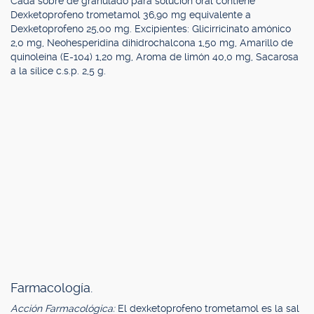
Cada sobre de granulado para solución oral contiene
Dexketoprofeno trometamol 36,90 mg equivalente a
Dexketoprofeno 25,00 mg. Excipientes: Glicirricinato amónico
2,0 mg, Neohesperidina dihidrochalcona 1,50 mg, Amarillo de
quinoleína (E-104) 1,20 mg, Aroma de limón 40,0 mg, Sacarosa
a la sílice c.s.p. 2,5 g.
Farmacología.
Acción Farmacológica:
El dexketoprofeno trometamol es la sal