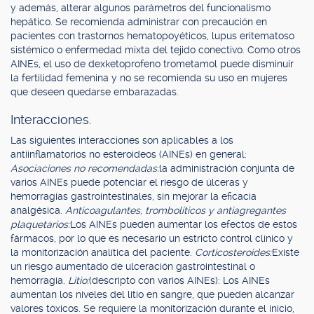
y además, alterar algunos parámetros del funcionalismo
hepático. Se recomienda administrar con precaución en
pacientes con trastornos hematopoyéticos, lupus eritematoso
sistémico o enfermedad mixta del tejido conectivo. Como otros
AINEs, el uso de dexketoprofeno trometamol puede disminuir
la fertilidad femenina y no se recomienda su uso en mujeres
que deseen quedarse embarazadas.
Interacciones.
Las siguientes interacciones son aplicables a los
antiinflamatorios no esteroideos (AINEs) en general:
Asociaciones no recomendadas:
la administración conjunta de
varios AINEs puede potenciar el riesgo de úlceras y
hemorragias gastrointestinales, sin mejorar la eficacia
analgésica.
Anticoagulantes, trombolíticos y antiagregantes
plaquetarios:
Los AINEs pueden aumentar los efectos de estos
fármacos, por lo que es necesario un estricto control clínico y
la monitorización analítica del paciente.
Corticosteroides:
Existe
un riesgo aumentado de ulceración gastrointestinal o
hemorragia.
Litio:
(descripto con varios AINEs): Los AINEs
aumentan los niveles del litio en sangre, que pueden alcanzar
valores tóxicos. Se requiere la monitorización durante el inicio,