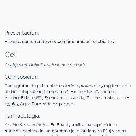
Presentación.
Envases conteniendo 20 y 40 comprimidos recubiertos.
Gel
Analgésico. Antiinflamatorio no esteroide.
Composición.
Cada gramo de gel contiene
Dexketoprofeno
12,5 mg (en forma
de Dexketoprofeno trometamol). Excipientes: Carbomer,
Alcohol Etílico 96%, Esencia de Lavanda, Trometamol c.s.p. pH
4,5-6,5, Agua Purificada c.s.p. 1,0 g
Farmacología.
Acción farmacológica:
En Enantyum®se ha suprimido la
fracción inactiva del ketoprofeno [el enantiómero R(-)] y se ha