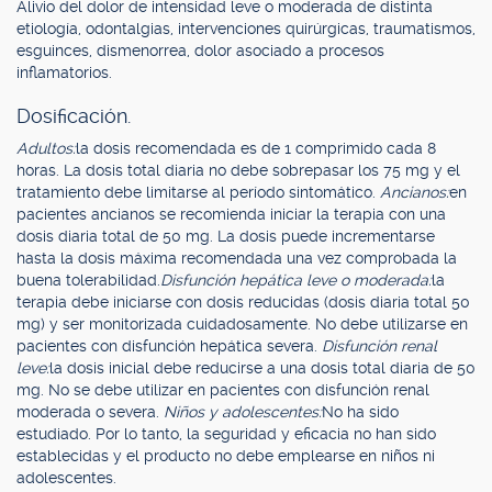
Alivio del dolor de intensidad leve o moderada de distinta
etiología, odontalgias, intervenciones quirúrgicas, traumatismos,
esguinces, dismenorrea, dolor asociado a procesos
inflamatorios.
Dosificación.
Adultos:
la dosis recomendada es de 1 comprimido cada 8
horas. La dosis total diaria no debe sobrepasar los 75 mg y el
tratamiento debe limitarse al período sintomático.
Ancianos:
en
pacientes ancianos se recomienda iniciar la terapia con una
dosis diaria total de 50 mg. La dosis puede incrementarse
hasta la dosis máxima recomendada una vez comprobada la
buena tolerabilidad.
Disfunción hepática leve o moderada:
la
terapia debe iniciarse con dosis reducidas (dosis diaria total 50
mg) y ser monitorizada cuidadosamente. No debe utilizarse en
pacientes con disfunción hepática severa.
Disfunción renal
leve:
la dosis inicial debe reducirse a una dosis total diaria de 50
mg. No se debe utilizar en pacientes con disfunción renal
moderada o severa.
Niños y adolescentes:
No ha sido
estudiado. Por lo tanto, la seguridad y eficacia no han sido
establecidas y el producto no debe emplearse en niños ni
adolescentes.