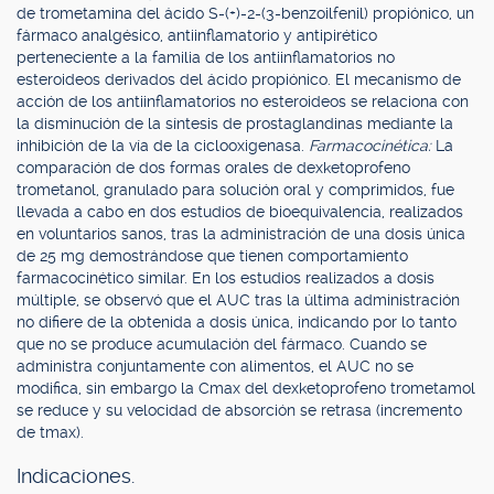
de trometamina del ácido S-(+)-2-(3-benzoilfenil) propiónico, un
fármaco analgésico, antiinflamatorio y antipirético
perteneciente a la familia de los antiinflamatorios no
esteroideos derivados del ácido propiónico. El mecanismo de
acción de los antiinflamatorios no esteroideos se relaciona con
la disminución de la síntesis de prostaglandinas mediante la
inhibición de la vía de la ciclooxigenasa.
Farmacocinética:
La
comparación de dos formas orales de dexketoprofeno
trometanol, granulado para solución oral y comprimidos, fue
llevada a cabo en dos estudios de bioequivalencia, realizados
en voluntarios sanos, tras la administración de una dosis única
de 25 mg demostrándose que tienen comportamiento
farmacocinético similar. En los estudios realizados a dosis
múltiple, se observó que el AUC tras la última administración
no difiere de la obtenida a dosis única, indicando por lo tanto
que no se produce acumulación del fármaco. Cuando se
administra conjuntamente con alimentos, el AUC no se
modifica, sin embargo la Cmax del dexketoprofeno trometamol
se reduce y su velocidad de absorción se retrasa (incremento
de tmax).
Indicaciones.