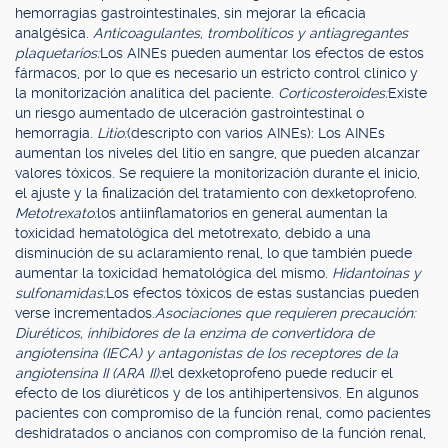
hemorragias gastrointestinales, sin mejorar la eficacia
analgésica.
Anticoagulantes, trombolíticos y antiagregantes
plaquetarios:
Los AINEs pueden aumentar los efectos de estos
fármacos, por lo que es necesario un estricto control clínico y
la monitorización analítica del paciente.
Corticosteroides:
Existe
un riesgo aumentado de ulceración gastrointestinal o
hemorragia.
Litio:
(descripto con varios AINEs): Los AINEs
aumentan los niveles del litio en sangre, que pueden alcanzar
valores tóxicos. Se requiere la monitorización durante el inicio,
el ajuste y la finalización del tratamiento con dexketoprofeno.
Metotrexato:
los antiinflamatorios en general aumentan la
toxicidad hematológica del metotrexato, debido a una
disminución de su aclaramiento renal, lo que también puede
aumentar la toxicidad hematológica del mismo.
Hidantoínas y
sulfonamidas:
Los efectos tóxicos de estas sustancias pueden
verse incrementados.
Asociaciones que requieren precaución:
Diuréticos, inhibidores de la enzima de convertidora de
angiotensina (IECA) y antagonistas de los receptores de la
angiotensina II (ARA II):
el dexketoprofeno puede reducir el
efecto de los diuréticos y de los antihipertensivos. En algunos
pacientes con compromiso de la función renal, como pacientes
deshidratados o ancianos con compromiso de la función renal,