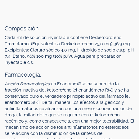
Composición.
Cada ml de solución inyectable contiene Dexketoprofeno
Trometamol (Equivalente a Dexketoprofeno 25,0 mg) 36,9 mg.
Excipientes: Cloruro sódico 4,0 mg, Hidróxido de sodio c.s.p. pH
7,4, Etanol 96% 100 mg (10% p/v), Agua para preparación
inyectable c.s.
Farmacología.
Acción Farmacológica:
en Enantyum®se ha suprimido la
fracción inactiva del ketoprofeno [el enantiómero R(-)] y se ha
conservado puro el verdadero principio activo del fármaco [el
enantiómero S(+)]. De tal manera, los efectos analgésicos y
antiinflamatorios se alcanzan con una menor concentración de
droga, la mitad de lo que se requiere con el ketoprofeno
racémico y, como consecuencia, con una mejor tolerabilidad. El
mecanismo de acción de los antiinflamatorios no esteroideos
se relaciona con la disminución de la síntesis de