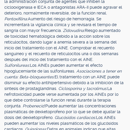
la administración conjunta de agentes que inhiben la
ciclooxigenasa e IECA o antagonistas ARA-II puede agravar el
deterioro, normalmente reversible, de la función renal.
Pentoxifilina:
Aumento del riesgo de hemorragia. Se
incrementará la vigilancia clínica y se revisará el tiempo de
sangría con mayor frecuencia.
Zidovudina:
Riesgo aumentado
de toxicidad hematológica debido a la acción sobre los
reticulocitos, dando lugar a anemia severa a la semana del
inicio del tratamiento con el AINE. Comprobar el recuento
sanguíneo y el recuento de reticulocitos una o dos semanas
después del inicio del tratamiento con el AINE.
Sulfonilureas:
Los AINEs pueden aumentar el efecto
hipoglucemiante de las sulfonilureas.
Asociaciones a tener en
cuenta: Beta-bloqueantes:
El tratamiento con un AINE puede
disminuir su efecto antihipertensivo debido a la inhibición de la
síntesis de prostaglandinas.
Ciclosporina y tacrolimus:
La
nefrotoxicidad puede verse aumentada por los AINEs por lo
que debe controlarse la función renal durante la terapia
conjunta.
Probenecid:
Puede aumentar las concentraciones
plasmáticas de dexketoprofeno por lo que se debe ajustar la
dosis del dexketoprofeno.
Glucósidos cardíacos:
Los AINEs
pueden aumentar los niveles plasmáticos de los glucósidos
cardíacos.
Quinolonas:
Datos en animales indican que altas