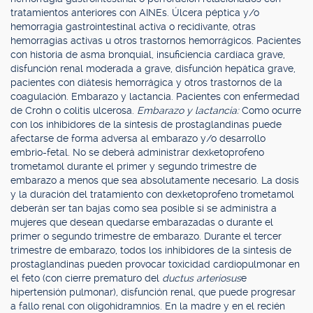
tratamientos anteriores con AINEs. Úlcera péptica y/o
hemorragia gastrointestinal activa o recidivante, otras
hemorragias activas u otros trastornos hemorrágicos. Pacientes
con historia de asma bronquial, insuficiencia cardíaca grave,
disfunción renal moderada a grave, disfunción hepática grave,
pacientes con diátesis hemorrágica y otros trastornos de la
coagulación. Embarazo y lactancia. Pacientes con enfermedad
de Crohn o colitis ulcerosa.
Embarazo y lactancia:
Como ocurre
con los inhibidores de la síntesis de prostaglandinas puede
afectarse de forma adversa al embarazo y/o desarrollo
embrio-fetal. No se deberá administrar dexketoprofeno
trometamol durante el primer y segundo trimestre de
embarazo a menos que sea absolutamente necesario. La dosis
y la duración del tratamiento con dexketoprofeno trometamol
deberán ser tan bajas como sea posible si se administra a
mujeres que desean quedarse embarazadas o durante el
primer o segundo trimestre de embarazo. Durante el tercer
trimestre de embarazo, todos los inhibidores de la síntesis de
prostaglandinas pueden provocar toxicidad cardiopulmonar en
el feto (con cierre prematuro del
ductus arteriosus
e
hipertensión pulmonar), disfunción renal, que puede progresar
a fallo renal con oligohidramnios. En la madre y en el recién