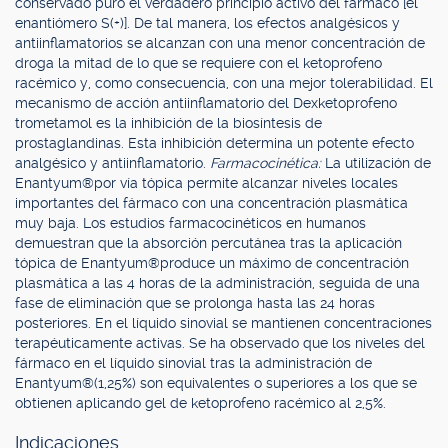
conservado puro el verdadero principio activo del fármaco [el
enantiómero S(+)]. De tal manera, los efectos analgésicos y
antiinflamatorios se alcanzan con una menor concentración de
droga la mitad de lo que se requiere con el ketoprofeno
racémico y, como consecuencia, con una mejor tolerabilidad. El
mecanismo de acción antiinflamatorio del Dexketoprofeno
trometamol es la inhibición de la biosíntesis de
prostaglandinas. Esta inhibición determina un potente efecto
analgésico y antiinflamatorio.
Farmacocinética:
La utilización de
Enantyum®por vía tópica permite alcanzar niveles locales
importantes del fármaco con una concentración plasmática
muy baja. Los estudios farmacocinéticos en humanos
demuestran que la absorción percutánea tras la aplicación
tópica de Enantyum®produce un máximo de concentración
plasmática a las 4 horas de la administración, seguida de una
fase de eliminación que se prolonga hasta las 24 horas
posteriores. En el líquido sinovial se mantienen concentraciones
terapéuticamente activas. Se ha observado que los niveles del
fármaco en el líquido sinovial tras la administración de
Enantyum®(1,25%) son equivalentes o superiores a los que se
obtienen aplicando gel de ketoprofeno racémico al 2,5%.
Indicaciones.