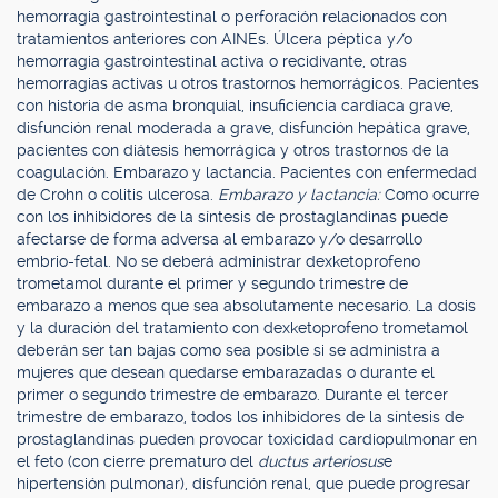
hemorragia gastrointestinal o perforación relacionados con
tratamientos anteriores con AINEs. Úlcera péptica y/o
hemorragia gastrointestinal activa o recidivante, otras
hemorragias activas u otros trastornos hemorrágicos. Pacientes
con historia de asma bronquial, insuficiencia cardíaca grave,
disfunción renal moderada a grave, disfunción hepática grave,
pacientes con diátesis hemorrágica y otros trastornos de la
coagulación. Embarazo y lactancia. Pacientes con enfermedad
de Crohn o colitis ulcerosa.
Embarazo y lactancia:
Como ocurre
con los inhibidores de la síntesis de prostaglandinas puede
afectarse de forma adversa al embarazo y/o desarrollo
embrio-fetal. No se deberá administrar dexketoprofeno
trometamol durante el primer y segundo trimestre de
embarazo a menos que sea absolutamente necesario. La dosis
y la duración del tratamiento con dexketoprofeno trometamol
deberán ser tan bajas como sea posible si se administra a
mujeres que desean quedarse embarazadas o durante el
primer o segundo trimestre de embarazo. Durante el tercer
trimestre de embarazo, todos los inhibidores de la síntesis de
prostaglandinas pueden provocar toxicidad cardiopulmonar en
el feto (con cierre prematuro del
ductus arteriosus
e
hipertensión pulmonar), disfunción renal, que puede progresar