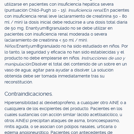
utilizarse en pacientes con insuficiencia hepática severa
(puntuación Child-Pugh 10 - 15).
Insuficiencia renal:
En pacientes
con insuficiencia renal leve (aclaramiento de creatinina 50 - 80
ml / min) la dosis inicial debe reducirse a una dosis total diaria
de 50 mg. Enantyum®granulado no se debe utilizar en
pacientes con insuficiencia renal moderada o severa
(aclaramiento de creatinina < 50 ml / min).
Niños:
Enantyum®granulado no ha sido estudiado en niños. Por
lo tanto, la seguridad y eficacia no han sido establecidas y el
producto no debe emplearse en niños.
Instrucciones de uso y
manipulación:
Disolver el total del contenido de un sobre en un
vaso de agua; agitar para ayudar a disolver. La solución
obtenida debe ser tomada inmediatamente tras su
reconstitución.
Contraindicaciones.
Hipersensibilidad al dexketoprofeno, a cualquier otro AINE o a
cualquiera de los excipientes del producto. Pacientes en los
cuales sustancias con acción similar (ácido acetilsalicílico, u
otros AINEs) precipitan ataques de asma, broncoespasmo,
rinitis aguda, o se asocian con pólipos nasales, urticaria o
edema angioneurótico. Pacientes con antecedentes de