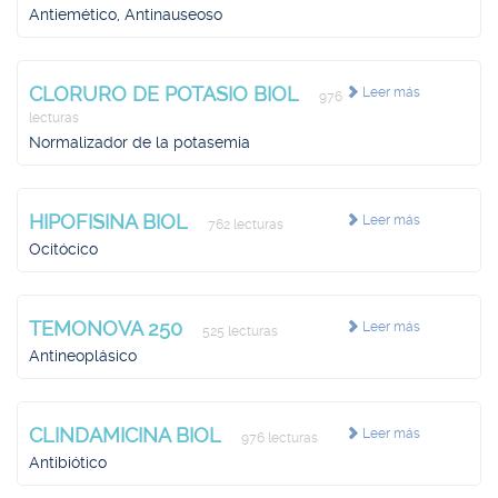
Antiemético, Antinauseoso
CLORURO DE POTASIO BIOL
Leer más
976
lecturas
Normalizador de la potasemia
HIPOFISINA BIOL
Leer más
762 lecturas
Ocitócico
TEMONOVA 250
Leer más
525 lecturas
Antineoplásico
CLINDAMICINA BIOL
Leer más
976 lecturas
Antibiótico