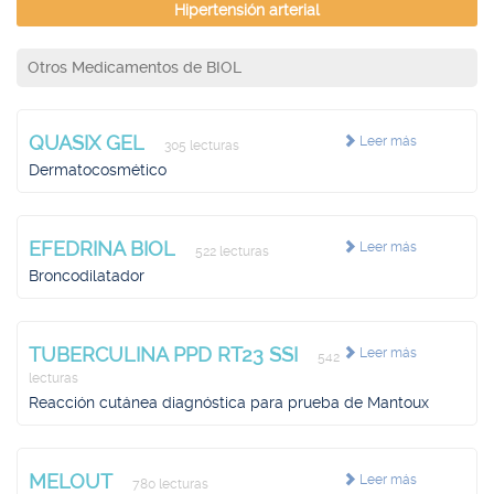
Hipertensión arterial
Otros Medicamentos de BIOL
QUASIX GEL
Leer más
305 lecturas
Dermatocosmético
EFEDRINA BIOL
Leer más
522 lecturas
Broncodilatador
TUBERCULINA PPD RT23 SSI
Leer más
542
lecturas
Reacción cutánea diagnóstica para prueba de Mantoux
MELOUT
Leer más
780 lecturas