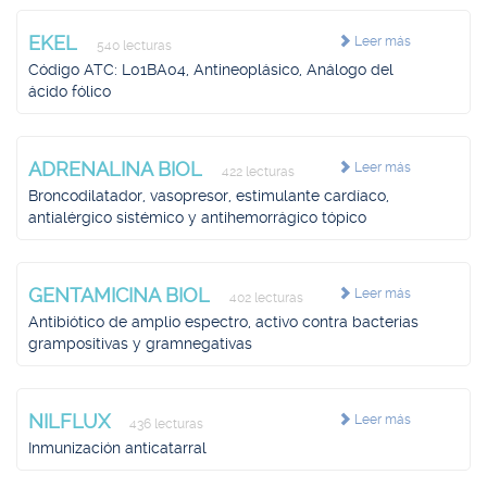
EKEL
Leer más
540 lecturas
Código ATC: L01BA04, Antineoplásico, Análogo del
ácido fólico
ADRENALINA BIOL
Leer más
422 lecturas
Broncodilatador, vasopresor, estimulante cardíaco,
antialérgico sistémico y antihemorrágico tópico
GENTAMICINA BIOL
Leer más
402 lecturas
Antibiótico de amplio espectro, activo contra bacterias
grampositivas y gramnegativas
NILFLUX
Leer más
436 lecturas
Inmunización anticatarral