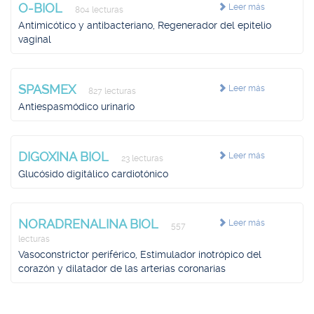
O-BIOL
Leer más
804 lecturas
Antimicótico y antibacteriano, Regenerador del epitelio
vaginal
SPASMEX
Leer más
827 lecturas
Antiespasmódico urinario
DIGOXINA BIOL
Leer más
23 lecturas
Glucósido digitálico cardiotónico
NORADRENALINA BIOL
Leer más
557
lecturas
Vasoconstrictor periférico, Estimulador inotrópico del
corazón y dilatador de las arterias coronarias