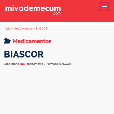
Togg
navig
Inicio
»
Medicamentos
»
BIASCOR
Medicamentos
BIASCOR
Laboratorio
Biol
Medicamento / Fármaco BIASCOR