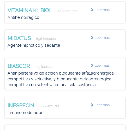
VITAMINA K1 BIOL
Leer más
440 lecturas
Antihemorrágico
MIDATUS
Leer más
856 lecturas
Agente hipnótico y sedante
BIASCOR
Leer más
103 lecturas
Antihipertensivo de acción bloqueante alfa1adrenérgica
competitiva y selectiva, y bloqueante betaadrenérgica
competitiva no selectiva en una sola sustancia
INESPECIN
Leer más
466 lecturas
Inmunomodulador