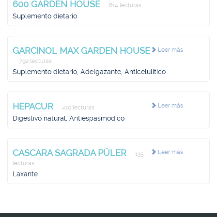
600 GARDEN HOUSE
614 lecturas
Suplemento dietario
GARCINOL MAX GARDEN HOUSE
Leer más
792 lecturas
Suplemento dietario, Adelgazante, Anticelulítico
HEPACUR
Leer más
410 lecturas
Digestivo natural, Antiespasmódico
CASCARA SAGRADA PÜLER
Leer más
135
lecturas
Laxante