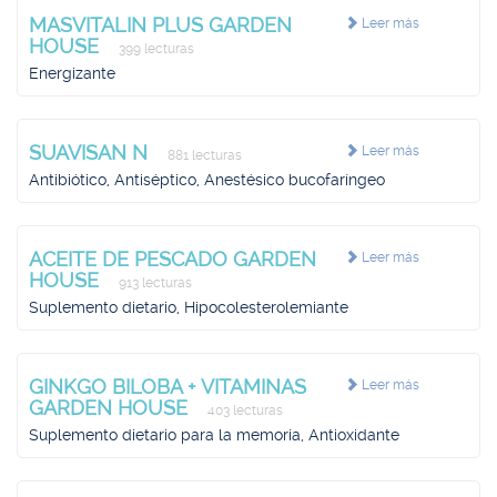
MASVITALIN PLUS GARDEN
Leer más
HOUSE
399 lecturas
Energizante
SUAVISAN N
Leer más
881 lecturas
Antibiótico, Antiséptico, Anestésico bucofaríngeo
ACEITE DE PESCADO GARDEN
Leer más
HOUSE
913 lecturas
Suplemento dietario, Hipocolesterolemiante
GINKGO BILOBA + VITAMINAS
Leer más
GARDEN HOUSE
403 lecturas
Suplemento dietario para la memoria, Antioxidante