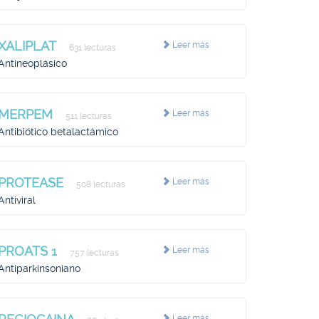
XALIPLAT
Leer más
631 lecturas
Antineoplásico
MERPEM
Leer más
511 lecturas
Antibiótico betalactámico
PROTEASE
Leer más
508 lecturas
Antiviral
PROATS 1
Leer más
757 lecturas
Antiparkinsoniano
Leer más