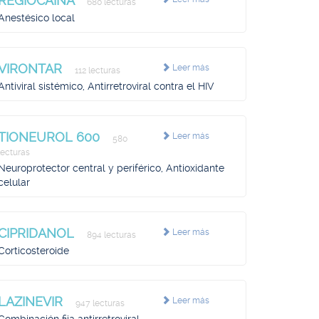
REGIOCAINA
680 lecturas
Anestésico local
VIRONTAR
Leer más
112 lecturas
Antiviral sistémico, Antirretroviral contra el HIV
TIONEUROL 600
Leer más
580
lecturas
Neuroprotector central y periférico, Antioxidante
celular
CIPRIDANOL
Leer más
894 lecturas
Corticosteroide
LAZINEVIR
Leer más
947 lecturas