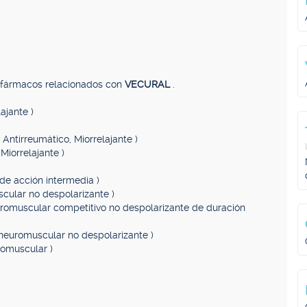
, fármacos relacionados con
VECURAL
.
lajante )
, Antirreumático, Miorrelajante )
 Miorrelajante )
de acción intermedia )
cular no despolarizante )
romuscular competitivo no despolarizante de duración
neuromuscular no despolarizante )
romuscular )