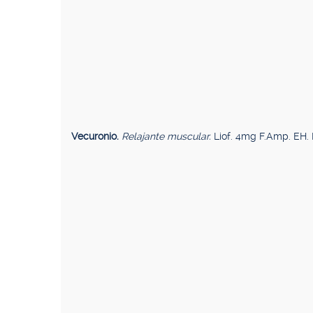
Vecuronio.
Relajante muscular.
Liof. 4mg F.Amp. EH. 