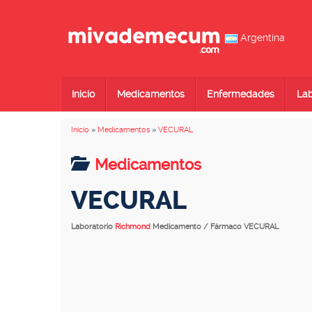
Argentina
Inicio
Medicamentos
Enfermedades
Lab
Inicio
»
Medicamentos
»
VECURAL
Medicamentos
VECURAL
Laboratorio
Richmond
Medicamento / Fármaco VECURAL