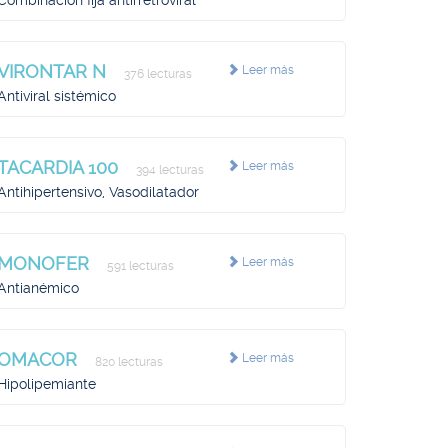
Combinación fija antirretroviral
VIRONTAR N
Leer más
376 lecturas
Antiviral sistémico
TACARDIA 100
Leer más
394 lecturas
Antihipertensivo, Vasodilatador
MONOFER
Leer más
591 lecturas
Antianémico
OMACOR
Leer más
820 lecturas
Hipolipemiante