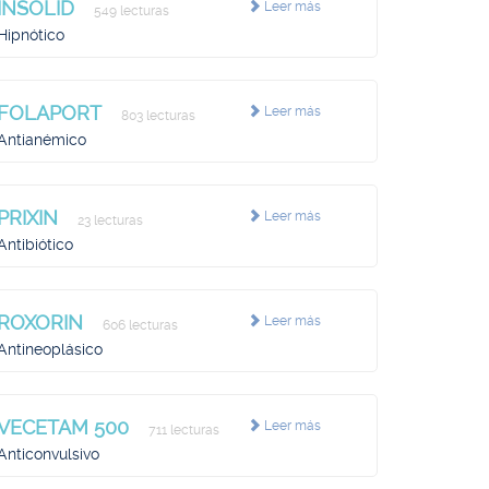
INSOLID
Leer más
549 lecturas
Hipnótico
FOLAPORT
Leer más
803 lecturas
Antianémico
PRIXIN
Leer más
23 lecturas
Antibiótico
ROXORIN
Leer más
606 lecturas
Antineoplásico
VECETAM 500
Leer más
711 lecturas
Anticonvulsivo