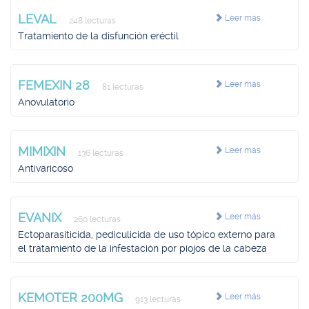
LEVAL
Leer más
248 lecturas
Tratamiento de la disfunción eréctil
FEMEXIN 28
Leer más
81 lecturas
Anovulatorio
MIMIXIN
Leer más
136 lecturas
Antivaricoso
EVANIX
Leer más
260 lecturas
Ectoparasiticida, pediculicida de uso tópico externo para
el tratamiento de la infestación por piojos de la cabeza
KEMOTER 200MG
Leer más
913 lecturas