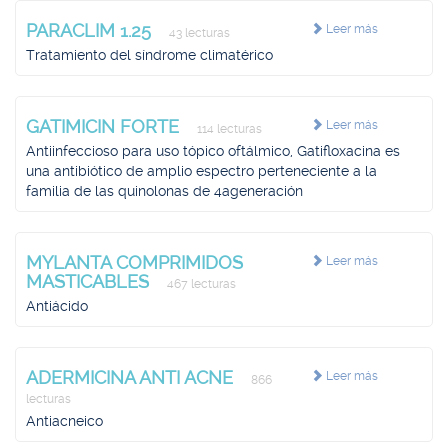
PARACLIM 1.25
Leer más
43 lecturas
Tratamiento del síndrome climatérico
GATIMICIN FORTE
Leer más
114 lecturas
Antiinfeccioso para uso tópico oftálmico, Gatifloxacina es
una antibiótico de amplio espectro perteneciente a la
familia de las quinolonas de 4ageneración
MYLANTA COMPRIMIDOS
Leer más
MASTICABLES
467 lecturas
Antiácido
ADERMICINA ANTI ACNE
Leer más
866
lecturas
Antiacneico