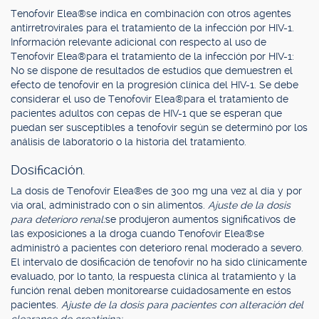
Tenofovir Elea®se indica en combinación con otros agentes
antirretrovirales para el tratamiento de la infección por HIV-1.
Información relevante adicional con respecto al uso de
Tenofovir Elea®para el tratamiento de la infección por HIV-1:
No se dispone de resultados de estudios que demuestren el
efecto de tenofovir en la progresión clínica del HIV-1. Se debe
considerar el uso de Tenofovir Elea®para el tratamiento de
pacientes adultos con cepas de HIV-1 que se esperan que
puedan ser susceptibles a tenofovir según se determinó por los
análisis de laboratorio o la historia del tratamiento.
Dosificación.
La dosis de Tenofovir Elea®es de 300 mg una vez al día y por
vía oral, administrado con o sin alimentos.
Ajuste de la dosis
para deterioro renal:
se produjeron aumentos significativos de
las exposiciones a la droga cuando Tenofovir Elea®se
administró a pacientes con deterioro renal moderado a severo.
El intervalo de dosificación de tenofovir no ha sido clínicamente
evaluado, por lo tanto, la respuesta clínica al tratamiento y la
función renal deben monitorearse cuidadosamente en estos
pacientes.
Ajuste de la dosis para pacientes con alteración del