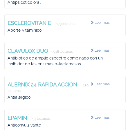
Antipsicótico oral
ESCLEROVITAN E
Leer más
173 lecturas
Aporte Vitamínico
CLAVULOX DUO
Leer más
916 lecturas
Antibiótico de amplio espectro combinado con un
inhibidor de las enzimas b-lactamasas
ALERNIX 24 RAPIDA ACCION
Leer más
459
lecturas
Antialérgico
EPAMIN
Leer más
53 lecturas
Anticonvulsivante