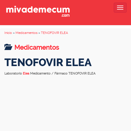
Togg
navig
Inicio
»
Medicamentos
»
TENOFOVIR ELEA
Medicamentos
TENOFOVIR ELEA
Laboratorio
Elea
Medicamento / Fármaco TENOFOVIR ELEA