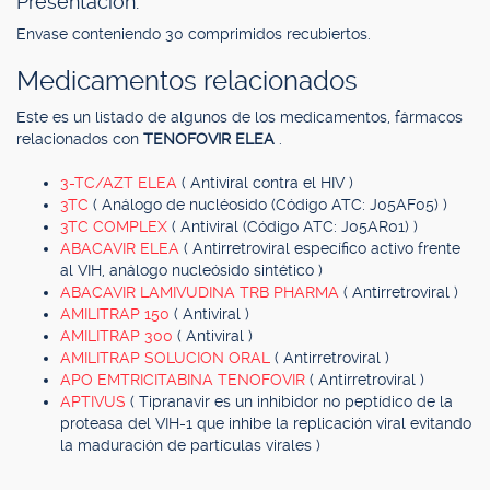
Presentación.
Envase conteniendo 30 comprimidos recubiertos.
Medicamentos relacionados
Este es un listado de algunos de los medicamentos, fármacos
relacionados con
TENOFOVIR ELEA
.
3-TC/AZT ELEA
( Antiviral contra el HIV )
3TC
( Análogo de nucléosido (Código ATC: J05AF05) )
3TC COMPLEX
( Antiviral (Código ATC: J05AR01) )
ABACAVIR ELEA
( Antirretroviral específico activo frente
al VIH, análogo nucleósido sintético )
ABACAVIR LAMIVUDINA TRB PHARMA
( Antirretroviral )
AMILITRAP 150
( Antiviral )
AMILITRAP 300
( Antiviral )
AMILITRAP SOLUCION ORAL
( Antirretroviral )
APO EMTRICITABINA TENOFOVIR
( Antirretroviral )
APTIVUS
( Tipranavir es un inhibidor no peptídico de la
proteasa del VIH-1 que inhibe la replicación viral evitando
la maduración de partículas virales )