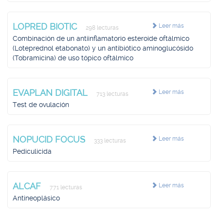
LOPRED BIOTIC
Leer más
298 lecturas
Combinación de un antiinflamatorio esteroide oftálmico
(Loteprednol etabonato) y un antibiótico aminoglucósido
(Tobramicina) de uso tópico oftálmico
EVAPLAN DIGITAL
Leer más
713 lecturas
Test de ovulación
NOPUCID FOCUS
Leer más
333 lecturas
Pediculicida
ALCAF
Leer más
771 lecturas
Antineoplásico