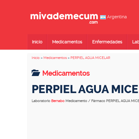
Argentina
Inicio
Medicamentos
Enfermedades
Lab
Inicio
»
Medicamentos
»
PERPIEL AGUA MICELAR
Medicamentos
PERPIEL AGUA MIC
Laboratorio
Bernabo
Medicamento / Fármaco PERPIEL AGUA MIC