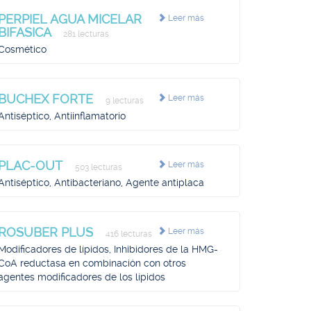
PERPIEL AGUA MICELAR
Leer más
BIFASICA
281 lecturas
Cosmético
BUCHEX FORTE
Leer más
9 lecturas
Antiséptico, Antiinflamatorio
PLAC-OUT
Leer más
503 lecturas
Antiséptico, Antibacteriano, Agente antiplaca
ROSUBER PLUS
Leer más
416 lecturas
Modificadores de lípidos, Inhibidores de la HMG-
CoA reductasa en combinación con otros
agentes modificadores de los lípidos