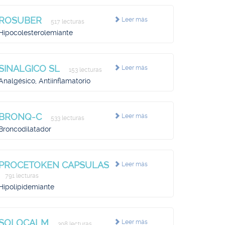
ROSUBER
Leer más
517 lecturas
Hipocolesterolemiante
SINALGICO SL
Leer más
153 lecturas
Analgésico, Antiinflamatorio
BRONQ-C
Leer más
533 lecturas
Broncodilatador
PROCETOKEN CAPSULAS
Leer más
791 lecturas
Hipolipidemiante
SOLOCALM
Leer más
398 lecturas