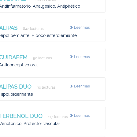
Antiinflamatorio, Analgésico, Antipirético
ALIPAS
Leer más
842 lecturas
Hipolipemiante, Hipocolesterolemiante
CUIDAFEM
Leer más
50 lecturas
Anticonceptivo oral
ALIPAS DUO
Leer más
30 lecturas
Hipolipidemiante
TERBENOL DUO
Leer más
117 lecturas
Venotónico, Protector vascular