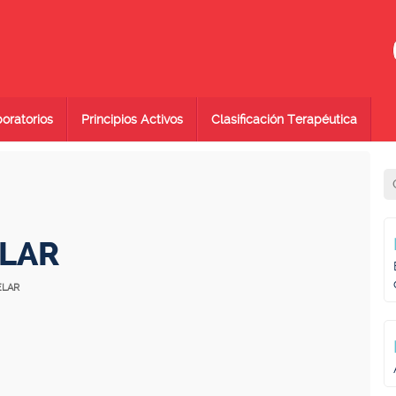
oratorios
Principios Activos
Clasificación Terapéutica
ELAR
ELAR