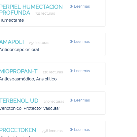
PERPIEL HUMECTACION
Leer más
PROFUNDA
321 lecturas
Humectante
AMAPOLI
Leer más
251 lecturas
Anticoncepción oral
MIOPROPAN-T
Leer más
216 lecturas
Antiespasmódico, Ansiolítico
TERBENOL UD
Leer más
230 lecturas
Venotónico, Protector vascular
PROCETOKEN
Leer más
756 lecturas