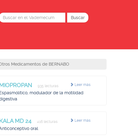
Otros Medicamentos de BERNABO
MIOPROPAN
Leer más
935 lecturas
Espasmolítico, modulador de la motilidad
digestiva
KALA MD 24
Leer más
416 lecturas
Anticonceptivo oral