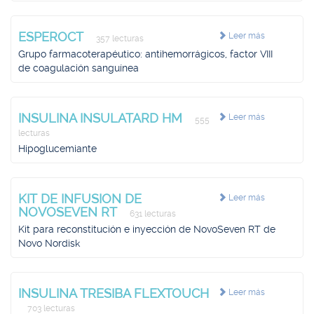
ESPEROCT
Leer más
357 lecturas
Grupo farmacoterapéutico: antihemorrágicos, factor VIII
de coagulación sanguínea
INSULINA INSULATARD HM
Leer más
555
lecturas
Hipoglucemiante
KIT DE INFUSION DE
Leer más
NOVOSEVEN RT
631 lecturas
Kit para reconstitución e inyección de NovoSeven RT de
Novo Nordisk
INSULINA TRESIBA FLEXTOUCH
Leer más
703 lecturas