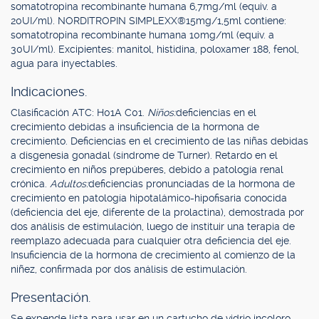
somatotropina recombinante humana 6,7mg/ml (equiv. a
20UI/ml). NORDITROPIN SIMPLEXX®15mg/1,5ml contiene:
somatotropina recombinante humana 10mg/ml (equiv. a
30UI/ml). Excipientes: manitol, histidina, poloxamer 188, fenol,
agua para inyectables.
Indicaciones.
Clasificación ATC: H01A C01.
Niños:
deficiencias en el
crecimiento debidas a insuficiencia de la hormona de
crecimiento. Deficiencias en el crecimiento de las niñas debidas
a disgenesia gonadal (síndrome de Turner). Retardo en el
crecimiento en niños prepúberes, debido a patología renal
crónica.
Adultos:
deficiencias pronunciadas de la hormona de
crecimiento en patología hipotalámico-hipofisaria conocida
(deficiencia del eje, diferente de la prolactina), demostrada por
dos análisis de estimulación, luego de instituir una terapia de
reemplazo adecuada para cualquier otra deficiencia del eje.
Insuficiencia de la hormona de crecimiento al comienzo de la
niñez, confirmada por dos análisis de estimulación.
Presentación.
Se expende lista para usar en un cartucho de vidrio incoloro