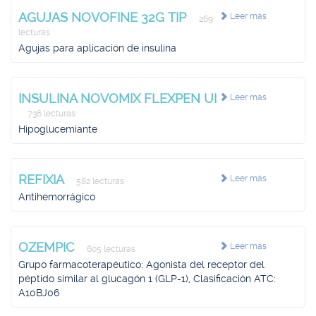
AGUJAS NOVOFINE 32G TIP
Leer más
269
lecturas
Agujas para aplicación de insulina
INSULINA NOVOMIX FLEXPEN UI
Leer más
736 lecturas
Hipoglucemiante
REFIXIA
Leer más
582 lecturas
Antihemorrágico
OZEMPIC
Leer más
605 lecturas
Grupo farmacoterapéutico: Agonista del receptor del
péptido similar al glucagón 1 (GLP-1), Clasificación ATC:
A10BJ06