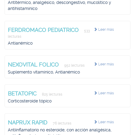
Antitérmico, analgésico, descongestivo, mucolítico y
antihistamínico
FERDROMACO PEDIATRICO
Leer más
533
lecturas
Antianémico
NEXOVITAL FOLICO
Leer más
952 lecturas
Suplemento vitamínico, Antianémico
BETATOPIC
Leer más
825 lecturas
Corticosteroide tópico
NAPRUX RAPID
Leer más
76 lecturas
Antiinflamatorio no esteroide, con acción analgésica,