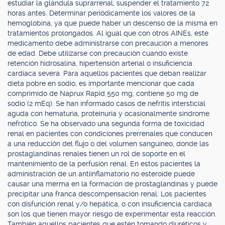
estudiar la glándula suprarrenal, suspender el tratamiento 72
horas antes. Determinar periódicamente los valores de la
hemoglobina, ya que puede haber un descenso de la misma en
tratamientos prolongados. Al igual que con otros AINEs, este
medicamento debe administrarse con precaución a menores
de edad. Debe utilizarse con precaución cuando existe
retención hidrosalina, hipertensión arterial o insuficiencia
cardiaca severa. Para aquellos pacientes que deban realizar
dieta pobre en sodio, es importante mencionar que cada
comprimido de Naprux Rapid 550 mg, contiene 50 mg de
sodio (2 mEq). Se han informado casos de nefritis intersticial
aguda con hematuria, proteinuria y ocasionalmente síndrome
nefrótico. Se ha observado una segunda forma de toxicidad
renal en pacientes con condiciones prerrenales que conducen
a una reducción del flujo o del volumen sanguíneo, donde las
prostaglandinas renales tienen un rol de soporte en el
mantenimiento de la perfusión renal. En estos pacientes la
administración de un antiinflamatorio no esteroide puede
causar una merma en la formación de prostaglandinas y puede
precipitar una franca descompensación renal. Los pacientes
con disfunción renal y/o hepática, o con insuficiencia cardiaca
son los que tienen mayor riesgo de experimentar esta reacción.
También aquellos pacientes que estén tomando diuréticos y