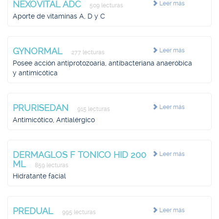
NEXOVITAL ADC
Leer más
509 lecturas
Aporte de vitaminas A, D y C
GYNORMAL
Leer más
277 lecturas
Posee acción antiprotozoaria, antibacteriana anaeróbica
y antimicótica
PRURISEDAN
Leer más
915 lecturas
Antimicótico, Antialérgico
DERMAGLOS F TONICO HID 200
Leer más
ML
859 lecturas
Hidratante facial
PREDUAL
Leer más
995 lecturas