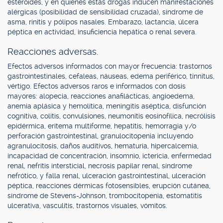
esteroides, y en quienes estas drogas inducen manifestaciones
alérgicas (posibilidad de sensibilidad cruzada), síndrome de
asma, rinitis y pólipos nasales. Embarazo, lactancia, úlcera
péptica en actividad, insuficiencia hepática o renal severa.
Reacciones adversas.
Efectos adversos informados con mayor frecuencia: trastornos
gastrointestinales, cefaleas, náuseas, edema periférico, tinnitus,
vértigo. Efectos adversos raros e informados con dosis
mayores: alopecia, reacciones anafilácticas, angioedema,
anemia aplásica y hemolítica, meningitis aséptica, disfunción
cognitiva, colitis, convulsiones, neumonitis eosinofílica, necrólisis
epidérmica, eritema multiforme, hepatitis, hemorragia y/o
perforación gastrointestinal, granulocitopenia incluyendo
agranulocitosis, daños auditivos, hematuria, hipercalcemia,
incapacidad de concentración, insomnio, ictericia, enfermedad
renal, nefritis intersticial, necrosis papilar renal, síndrome
nefrótico, y falla renal, ulceración gastrointestinal, ulceración
péptica, reacciones dérmicas fotosensibles, erupción cutánea,
síndrome de Stevens-Johnson, trombocitopenia, estomatitis
ulcerativa, vasculitis, trastornos visuales, vómitos.