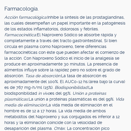
Farmacología.
Acción farmacológica:
Inhibe la síntesis de las prostaglandinas,
las cuales desempeñan un papel importante en la patogénesis
de los estados inflamatorios, dolorosos y febriles.
Farmacocinética:
El Naproxeno Sódico se absorbe rápida y
completamente a través del tracto gastrointestinal. Si bien
circula en plasma como Naproxeno, tiene diferencias
farmacocinéticas con éste que pueden afectar el comienzo de
la acción. Con Naproxeno Sódico el inicio de la analgesia se
produce en aproximadamente 30 minutos. La presencia de
alimentos influye sobre la rapidez pero no sobre el grado de
absorción.
Tasa de absorción:
La tasa de absorción es
aproximadamente del 100%. El AUC0-12 hs.(área bajo la curva)
es de 767 mg-h/ml (15%).
Biodisponibilidad:
La
biodisponibilidad
in vivo
es del 95%.
Unión a proteínas
plasmáticas:
La unión a proteínas plasmáticas es del 99%.
Vida
media de eliminación:
La vida media de eliminación en el
hombre es de 12 a 17 horas. La vida media de ambos
metabolitos del Naproxeno y sus conjugados es inferior a 12
horas y la eliminación coincide con la velocidad de
desaparición del plasma.
C
máx: La concentración pico