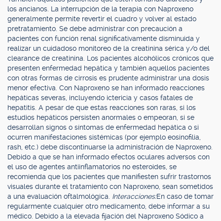
los ancianos. La interrupción de la terapia con Naproxeno
generalmente permite revertir el cuadro y volver al estado
pretratamiento. Se debe administrar con precaución a
pacientes con función renal significativamente disminuida y
realizar un cuidadoso monitoreo de la creatinina sérica y/o del
clearance de creatinina. Los pacientes alcohólicos crónicos que
presenten enfermedad hepática y también aquellos pacientes
con otras formas de cirrosis es prudente administrar una dosis
menor efectiva. Con Naproxeno se han informado reacciones
hepáticas severas, incluyendo ictericia y casos fatales de
hepatitis. A pesar de que estas reacciones son raras, si los
estudios hepáticos persisten anormales o empeoran, si se
desarrollan signos o síntomas de enfermedad hepática o si
ocurren manifestaciones sistémicas (por ejemplo eosinofilia,
rash, etc.) debe discontinuarse la administración de Naproxeno.
Debido a que se han informado efectos oculares adversos con
el uso de agentes antiinflamatorios no esteroides, se
recomienda que los pacientes que manifiesten sufrir trastornos
visuales durante el tratamiento con Naproxeno, sean sometidos
a una evaluación oftalmológica.
Interacciones:
En caso de tomar
regularmente cualquier otro medicamento, debe informar a su
médico. Debido a la elevada fijación del Naproxeno Sódico a