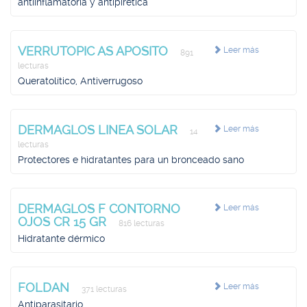
antiinflamatoria y antipirética
VERRUTOPIC AS APOSITO
Leer más
891
lecturas
Queratolítico, Antiverrugoso
DERMAGLOS LINEA SOLAR
Leer más
14
lecturas
Protectores e hidratantes para un bronceado sano
DERMAGLOS F CONTORNO
Leer más
OJOS CR 15 GR
816 lecturas
Hidratante dérmico
FOLDAN
Leer más
371 lecturas
Antiparasitario