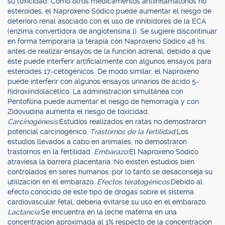
su toxicidad. Como otros medicamentos antiinflamatorios no
esteroides, el Naproxeno Sódico puede aumentar el riesgo de
deterioro renal asociado con el uso de inhibidores de la ECA
(enzima convertidora de angiotensina l). Se sugiere discontinuar
en forma temporaria la terapia con Naproxeno Sódico 48 hs.
antes de realizar ensayos de la función adrenal, debido a que
éste puede interferir artificialmente con algunos ensayos para
esteroides 17-cetogénicos. De modo similar, el Naproxeno
puede interferir con algunos ensayos urinarios de ácido 5-
hidroxiindolacético. La administración simultánea con
Pentofilina puede aumentar el riesgo de hemorragia y con
Zidovudina aumenta el riesgo de toxicidad.
Carcinogénesis:
Estudios realizados en ratas no demostraron
potencial carcinogénico.
Trastornos de la fertilidad:
Los
estudios llevados a cabo en animales, no demostraron
trastornos en la fertilidad.
Embarazo:
El Naproxeno Sódico
atraviesa la barrera placentaria. No existen estudios bien
controlados en seres humanos, por lo tanto se desaconseja su
utilización en el embarazo.
Efectos teratogénicos:
Debido al
efecto conocido de este tipo de drogas sobre el sistema
cardiovascular fetal, debería evitarse su uso en el embarazo.
Lactancia:
Se encuentra en la leche materna en una
concentración aproximada al 1% respecto de la concentración