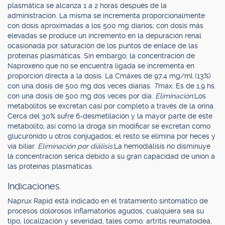
plasmática se alcanza 1 a 2 horas después de la
administración. La misma se incrementa proporcionalmente
con dosis aproximadas a los 500 mg diarios; con dosis más
elevadas se produce un incremento en la depuración renal
ocasionada por saturación de los puntos de enlace de las
proteínas plasmáticas. Sin embargo, la concentración de
Naproxeno que no se encuentra ligada se incrementa en
proporción directa a la dosis. La Cmáxes de 97.4 mg/ml (13%)
con una dosis de 500 mg dos veces diarias.
T
máx: Es de 1,9 hs.
con una dosis de 500 mg dos veces por día.
Eliminación:
Los
metabolitos se excretan casi por completo a través de la orina.
Cerca del 30% sufre 6-desmetilación y la mayor parte de este
metabolito, así como la droga sin modificar se excretan como
glucurónido u otros conjugados; el resto se elimina por heces y
vía biliar.
Eliminación por diálisis:
La hemodiálisis no disminuye
la concentración sérica debido a su gran capacidad de unión a
las proteínas plasmáticas.
Indicaciones.
Naprux Rapid está indicado en el tratamiento sintomático de
procesos dolorosos inflamatorios agudos, cualquiera sea su
tipo, localización y severidad, tales como: artritis reumatoidea,