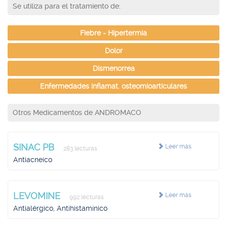
Se utiliza para el tratamiento de:
Fiebre - Hipertermia
Dolor
Dismenorrea
Enfermedades inflamat. osteomioarticulares
Otros Medicamentos de ANDROMACO
SINAC PB
Leer más
283 lecturas
Antiacneico
LEVOMINE
Leer más
992 lecturas
Antialérgico, Antihistamínico