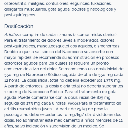
osteoartritis, mialgias, contusiones, esguinces, luxaciones,
desgarros musculares, gota aguda, dolores ginecológicos y
post-quirúrgicos.
Dosificación.
Adultos:
1 comprimido cada 12 horas (2 comprimidos diarios).
Para el tratamiento de dolores leves a moderados, dolores
post-quirúrgicos, musculoesqueléticos agudos, dismenorreas:
Debido a que la sal sódica del Naproxeno se absorbe con
mayor rapidez, se recomienda su administración en procesos
dolorosos agudos para los cuales se requiera un pronto
comienzo de alivio del dolor. Se recomienda una dosis inicial de
550 mg de Naproxeno Sódico seguida de otra de 550 mg cada
12 horas. La dosis inicial total no debería exceder los 1.375 mg.
A partir de entonces, la dosis diaria total no debería superar los
1.100 mg de Naproxeno Sódico. Para el tratamiento de gota
aguda: Puede comenzarse con la dosis inicial de 825 mg
seguida de 275 mg cada 8 horas.
Niños:
Para el tratamiento de
artritis reumatoidea juvenil: A partir de 25 kg de peso la
posología no debe exceder los 10 mg/kg/ día, dividido en dos
dosis. No administrar este medicamento a niños menores de 12
años, salvo indicación y supervisión de un médico. Se