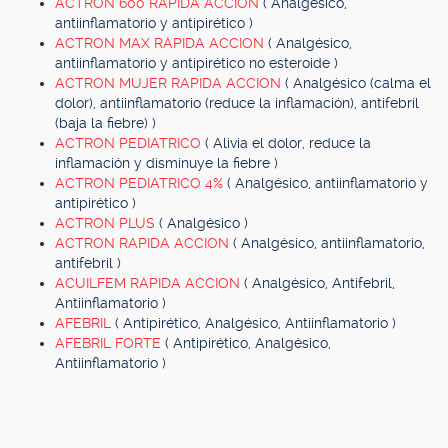
ACTRON 600 RAPIDA ACCION
( Analgésico,
antiinflamatorio y antipirético )
ACTRON MAX RAPIDA ACCION
( Analgésico,
antiinflamatorio y antipirético no esteroide )
ACTRON MUJER RAPIDA ACCION
( Analgésico (calma el
dolor), antiinflamatorio (reduce la inflamación), antifebril
(baja la fiebre) )
ACTRON PEDIATRICO
( Alivia el dolor, reduce la
inflamación y disminuye la fiebre )
ACTRON PEDIATRICO 4%
( Analgésico, antiinflamatorio y
antipirético )
ACTRON PLUS
( Analgésico )
ACTRON RAPIDA ACCION
( Analgésico, antiinflamatorio,
antifebril )
ACUILFEM RAPIDA ACCION
( Analgésico, Antifebril,
Antiinflamatorio )
AFEBRIL
( Antipirético, Analgésico, Antiinflamatorio )
AFEBRIL FORTE
( Antipirético, Analgésico,
Antiinflamatorio )