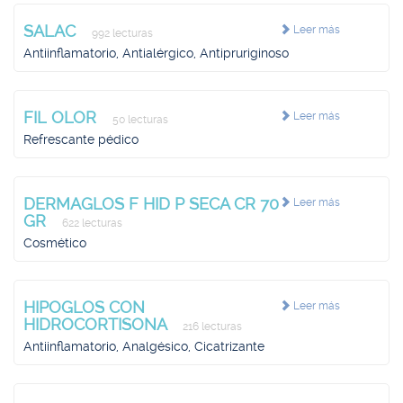
SALAC
Leer más
992 lecturas
Antiinflamatorio, Antialérgico, Antipruriginoso
FIL OLOR
Leer más
50 lecturas
Refrescante pédico
DERMAGLOS F HID P SECA CR 70
Leer más
GR
622 lecturas
Cosmético
HIPOGLOS CON
Leer más
HIDROCORTISONA
216 lecturas
Antiinflamatorio, Analgésico, Cicatrizante