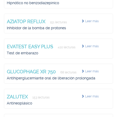
Hipnótico no benzodiazepínico
AZIATOP REFLUX
Leer más
151 lecturas
Inhibidor de la bomba de protones
EVATEST EASY PLUS
Leer más
420 lecturas
Test de embarazo
GLUCOPHAGE XR 750
Leer más
68 lecturas
Antihiperglucemiante oral de liberación prolongada
ZALUTEX
Leer más
153 lecturas
Antineoplásico