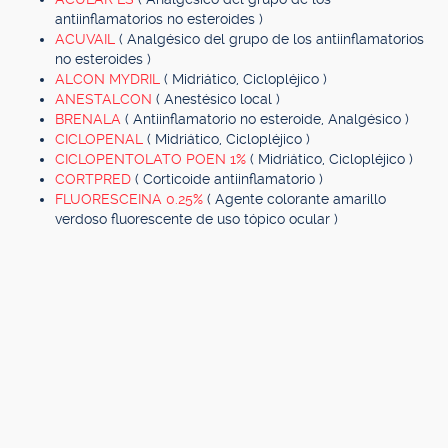
antiinflamatorios no esteroides )
ACUVAIL
( Analgésico del grupo de los antiinflamatorios
no esteroides )
ALCON MYDRIL
( Midriático, Ciclopléjico )
ANESTALCON
( Anestésico local )
BRENALA
( Antiinflamatorio no esteroide, Analgésico )
CICLOPENAL
( Midriático, Ciclopléjico )
CICLOPENTOLATO POEN 1%
( Midriático, Ciclopléjico )
CORTPRED
( Corticoide antiinflamatorio )
FLUORESCEINA 0.25%
( Agente colorante amarillo
verdoso fluorescente de uso tópico ocular )