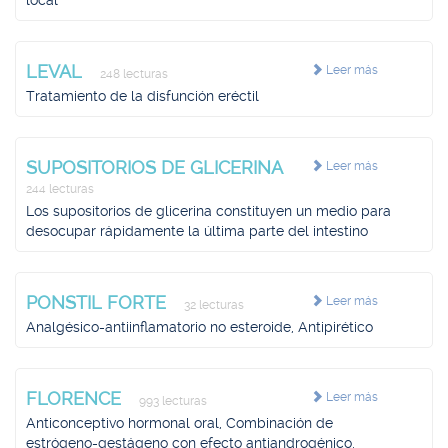
local
LEVAL
Leer más
248 lecturas
Tratamiento de la disfunción eréctil
SUPOSITORIOS DE GLICERINA
Leer más
244 lecturas
Los supositorios de glicerina constituyen un medio para
desocupar rápidamente la última parte del intestino
PONSTIL FORTE
Leer más
32 lecturas
Analgésico-antiinflamatorio no esteroide, Antipirético
FLORENCE
Leer más
993 lecturas
Anticonceptivo hormonal oral, Combinación de
estrógeno-gestágeno con efecto antiandrogénico,