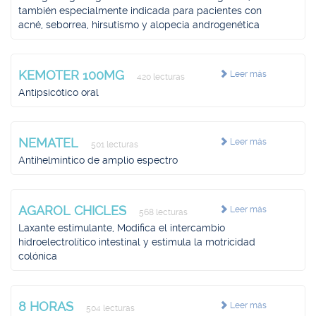
también especialmente indicada para pacientes con
acné, seborrea, hirsutismo y alopecia androgenética
KEMOTER 100MG
Leer más
420 lecturas
Antipsicótico oral
NEMATEL
Leer más
501 lecturas
Antihelmíntico de amplio espectro
AGAROL CHICLES
Leer más
568 lecturas
Laxante estimulante, Modifica el intercambio
hidroelectrolítico intestinal y estimula la motricidad
colónica
8 HORAS
Leer más
504 lecturas