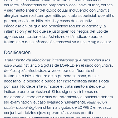
oculares inflamatorias de párpados y conjuntiva bulbar, córnea
y segmento anterior del globo ocular incluyendo conjuntivitis
alérgica, acné rosácea, queratitis punctata superficial, queratitis
por herpes zóster, iritis, ciclitis y casos de conjuntivitis
infecciosa en los que sea beneficioso reducir el edema y la
inflamación y en los que se justifiquen los riesgos del uso de
agentes corticosteroides. Asimismo está indicado para el
tratamiento de la inflamación consecutiva a una cirugía ocular.
Dosificación.
Tratamiento de afecciones inflamatorias que responden a los
esteroides:
instilar 1 o 2 gotas de LOPRED en el saco conjuntival
del/los ojo/s afectado/s 4 veces por día. Durante el
tratamiento inicial dentro de la primera semana, de ser
necesario, la posología puede ser incrementada hasta 1 gota
por hora. No debe interrumpirse el tratamiento antes de lo
indicado por el profesional. Si los signos y síntomas no
mejoraran al cabo de 2 días de tratamiento, el paciente deberá
ser examinado y el caso evaluado nuevamente.
Inflamación
ocular posquirúrgica:
instilar 1 a 2 gotas de LOPRED en el saco
conjuntival del/los ojo/s operado/s 4 veces por día,