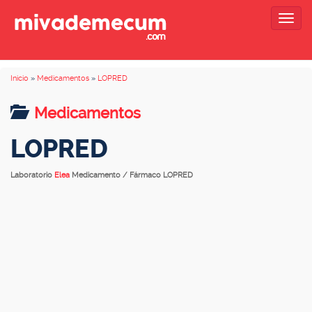
Togg
navig
Inicio
»
Medicamentos
»
LOPRED
Medicamentos
LOPRED
Laboratorio
Elea
Medicamento / Fármaco LOPRED