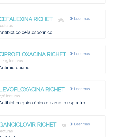
CEFALEXINA RICHET
Leer más
385
lecturas
Antibiótico cefalosporínico
CIPROFLOXACINA RICHET
Leer más
115 lecturas
Antimicrobiano
LEVOFLOXACINA RICHET
Leer más
278 lecturas
Antibiótico quinolónico de amplio espectro
GANCICLOVIR RICHET
Leer más
58
lecturas