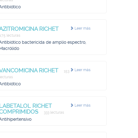
lecturas
Antibiótico
AZITROMICINA RICHET
Leer más
475 lecturas
Antibiótico bactericida de amplio espectro,
Macrólido
VANCOMICINA RICHET
Leer más
153
lecturas
Antibiótico
LABETALOL RICHET
Leer más
COMPRIMIDOS
333 lecturas
Antihipertensivo