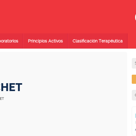
oratorios
Principios Activos
Clasificación Terapéutica
CHET
HET