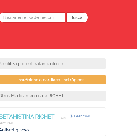
Se utiliza para el tratamiento de:
Insuficiencia cardíaca. Inotrópicos
Otros Medicamentos de RICHET
BETAHISTINA RICHET
Leer más
300
lecturas
Antivertiginoso