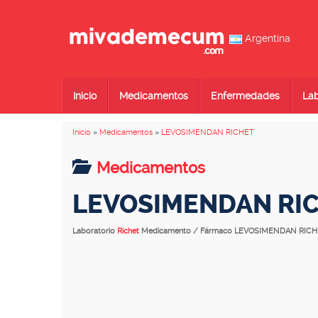
Argentina
Inicio
Medicamentos
Enfermedades
Lab
Inicio
»
Medicamentos
»
LEVOSIMENDAN RICHET
Medicamentos
LEVOSIMENDAN RI
Laboratorio
Richet
Medicamento / Fármaco LEVOSIMENDAN RIC