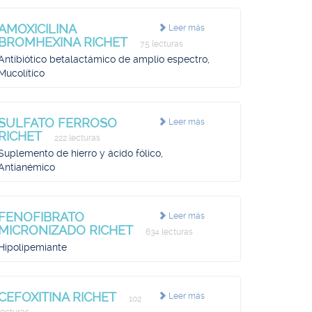
AMOXICILINA
Leer más
BROMHEXINA RICHET
75 lecturas
Antibiótico betalactámico de amplio espectro,
Mucolítico
SULFATO FERROSO
Leer más
RICHET
222 lecturas
Suplemento de hierro y ácido fólico,
Antianémico
FENOFIBRATO
Leer más
MICRONIZADO RICHET
634 lecturas
Hipolipemiante
CEFOXITINA RICHET
Leer más
102