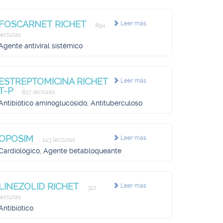
FOSCARNET RICHET
Leer más
894
lecturas
Agente antiviral sistémico
ESTREPTOMICINA RICHET
Leer más
T-P
817 lecturas
Antibiótico aminoglucósido, Antituberculoso
OPOSIM
Leer más
143 lecturas
Cardiológico, Agente betabloqueante
LINEZOLID RICHET
Leer más
312
lecturas
Antibiótico