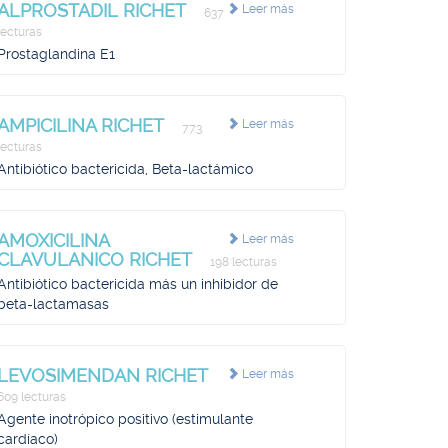
ALPROSTADIL RICHET
Leer más
637
lecturas
Prostaglandina E1
AMPICILINA RICHET
Leer más
773
lecturas
Antibiótico bactericida, Beta-lactámico
AMOXICILINA
Leer más
CLAVULANICO RICHET
198 lecturas
Antibiótico bactericida más un inhibidor de
beta-lactamasas
LEVOSIMENDAN RICHET
Leer más
609 lecturas
Agente inotrópico positivo (estimulante
cardíaco)