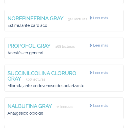
NOREPINEFRINA GRAY
Leer más
324 lecturas
Estimulante cardíaco
PROPOFOL GRAY
Leer más
468 lecturas
Anestésico general
SUCCINILCOLINA CLORURO
Leer más
GRAY
506 lecturas
Miorrelajante endovenoso despolarizante
NALBUFINA GRAY
Leer más
11 lecturas
Analgésico opioide