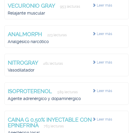
VECURONIO GRAY
Leer más
953 lecturas
Relajante muscular
ANALMORPH
Leer más
223 lecturas
Analgésico narcótico
NITROGRAY
Leer más
461 lecturas
Vasodilatador
ISOPROTERENOL
Leer más
589 lecturas
Agente adrenérgico y dopaminérgico
CAINA G 0,50% INYECTABLE CON
Leer más
EPINEFRINA
763 lecturas
Anestésico local