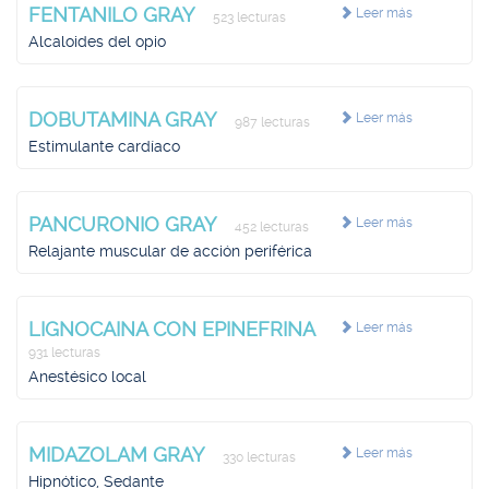
FENTANILO GRAY
Leer más
523 lecturas
Alcaloides del opio
DOBUTAMINA GRAY
Leer más
987 lecturas
Estimulante cardíaco
PANCURONIO GRAY
Leer más
452 lecturas
Relajante muscular de acción periférica
LIGNOCAINA CON EPINEFRINA
Leer más
931 lecturas
Anestésico local
MIDAZOLAM GRAY
Leer más
330 lecturas
Hipnótico, Sedante