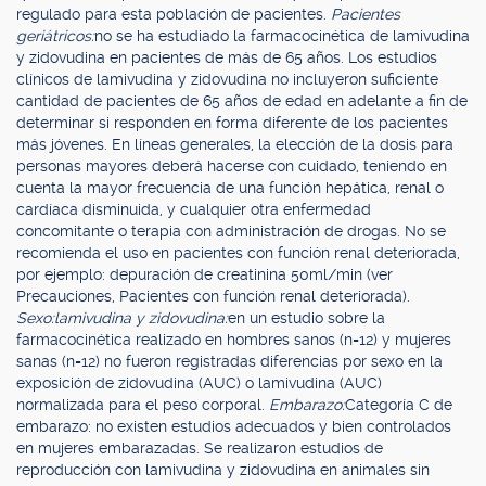
regulado para esta población de pacientes.
Pacientes
geriátricos:
no se ha estudiado la farmacocinética de lamivudina
y zidovudina en pacientes de más de 65 años. Los estudios
clínicos de lamivudina y zidovudina no incluyeron suficiente
cantidad de pacientes de 65 años de edad en adelante a fin de
determinar si responden en forma diferente de los pacientes
más jóvenes. En líneas generales, la elección de la dosis para
personas mayores deberá hacerse con cuidado, teniendo en
cuenta la mayor frecuencia de una función hepática, renal o
cardíaca disminuida, y cualquier otra enfermedad
concomitante o terapia con administración de drogas. No se
recomienda el uso en pacientes con función renal deteriorada,
por ejemplo: depuración de creatinina 50ml/min (ver
Precauciones, Pacientes con función renal deteriorada).
Sexo:
lamivudina y zidovudina:
en un estudio sobre la
farmacocinética realizado en hombres sanos (n=12) y mujeres
sanas (n=12) no fueron registradas diferencias por sexo en la
exposición de zidovudina (AUC) o lamivudina (AUC)
normalizada para el peso corporal.
Embarazo:
Categoría C de
embarazo: no existen estudios adecuados y bien controlados
en mujeres embarazadas. Se realizaron estudios de
reproducción con lamivudina y zidovudina en animales sin