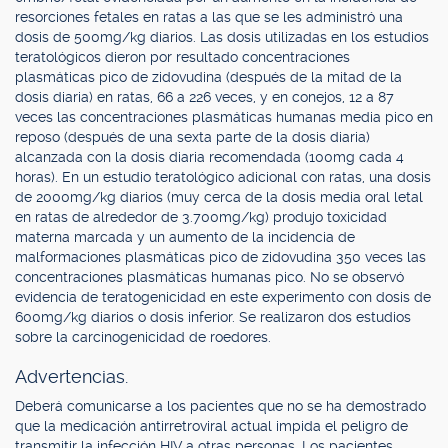
resorciones fetales en ratas a las que se les administró una
dosis de 500mg/kg diarios. Las dosis utilizadas en los estudios
teratológicos dieron por resultado concentraciones
plasmáticas pico de zidovudina (después de la mitad de la
dosis diaria) en ratas, 66 a 226 veces, y en conejos, 12 a 87
veces las concentraciones plasmáticas humanas media pico en
reposo (después de una sexta parte de la dosis diaria)
alcanzada con la dosis diaria recomendada (100mg cada 4
horas). En un estudio teratológico adicional con ratas, una dosis
de 2000mg/kg diarios (muy cerca de la dosis media oral letal
en ratas de alrededor de 3.700mg/kg) produjo toxicidad
materna marcada y un aumento de la incidencia de
malformaciones plasmáticas pico de zidovudina 350 veces las
concentraciones plasmáticas humanas pico. No se observó
evidencia de teratogenicidad en este experimento con dosis de
600mg/kg diarios o dosis inferior. Se realizaron dos estudios
sobre la carcinogenicidad de roedores.
Advertencias.
Deberá comunicarse a los pacientes que no se ha demostrado
que la medicación antirretroviral actual impida el peligro de
transmitir la infección HIV a otras personas. Los pacientes