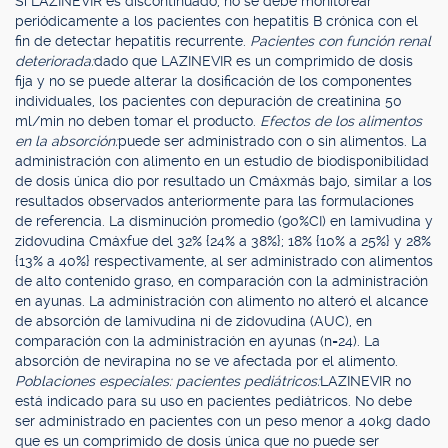
Si LAZINEVIR es discontinuado, no se debe monitorear
periódicamente a los pacientes con hepatitis B crónica con el
fin de detectar hepatitis recurrente.
Pacientes con función renal
deteriorada:
dado que LAZINEVIR es un comprimido de dosis
fija y no se puede alterar la dosificación de los componentes
individuales, los pacientes con depuración de creatinina 50
ml/min no deben tomar el producto.
Efectos de los alimentos
en la absorción:
puede ser administrado con o sin alimentos. La
administración con alimento en un estudio de biodisponibilidad
de dosis única dio por resultado un Cmáxmás bajo, similar a los
resultados observados anteriormente para las formulaciones
de referencia. La disminución promedio (90%CI) en lamivudina y
zidovudina Cmáxfue del 32% {24% a 38%}; 18% {10% a 25%} y 28%
{13% a 40%} respectivamente, al ser administrado con alimentos
de alto contenido graso, en comparación con la administración
en ayunas. La administración con alimento no alteró el alcance
de absorción de lamivudina ni de zidovudina (AUC), en
comparación con la administración en ayunas (n=24). La
absorción de nevirapina no se ve afectada por el alimento.
Poblaciones especiales: pacientes pediátricos:
LAZINEVIR no
está indicado para su uso en pacientes pediátricos. No debe
ser administrado en pacientes con un peso menor a 40kg dado
que es un comprimido de dosis única que no puede ser