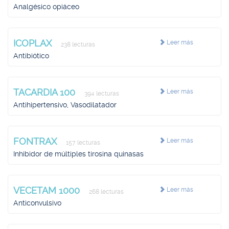
Analgésico opiáceo
ICOPLAX
Leer más
238 lecturas
Antibiótico
TACARDIA 100
Leer más
394 lecturas
Antihipertensivo, Vasodilatador
FONTRAX
Leer más
157 lecturas
Inhibidor de múltiples tirosina quinasas
VECETAM 1000
Leer más
268 lecturas
Anticonvulsivo