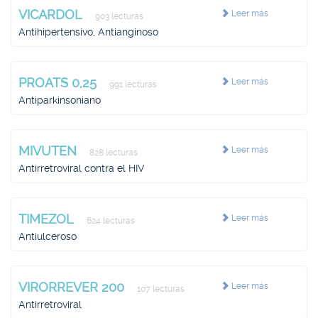
VICARDOL
Leer más
903 lecturas
Antihipertensivo, Antianginoso
PROATS 0,25
Leer más
991 lecturas
Antiparkinsoniano
MIVUTEN
Leer más
828 lecturas
Antirretroviral contra el HIV
TIMEZOL
Leer más
624 lecturas
Antiulceroso
VIRORREVER 200
Leer más
107 lecturas
Antirretroviral