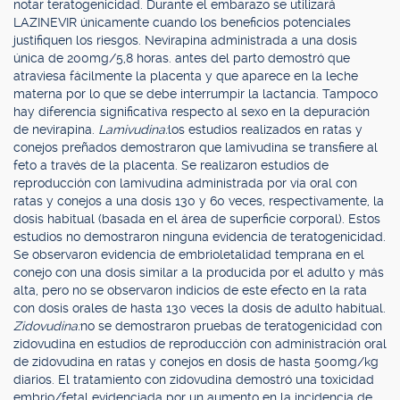
notar teratogenicidad. Durante el embarazo se utilizará
LAZINEVIR únicamente cuando los beneficios potenciales
justifiquen los riesgos. Nevirapina administrada a una dosis
única de 200mg/5,8 horas. antes del parto demostró que
atraviesa fácilmente la placenta y que aparece en la leche
materna por lo que se debe interrumpir la lactancia. Tampoco
hay diferencia significativa respecto al sexo en la depuración
de nevirapina.
Lamivudina:
los estudios realizados en ratas y
conejos preñados demostraron que lamivudina se transfiere al
feto a través de la placenta. Se realizaron estudios de
reproducción con lamivudina administrada por vía oral con
ratas y conejos a una dosis 130 y 60 veces, respectivamente, la
dosis habitual (basada en el área de superficie corporal). Estos
estudios no demostraron ninguna evidencia de teratogenicidad.
Se observaron evidencia de embrioletalidad temprana en el
conejo con una dosis similar a la producida por el adulto y más
alta, pero no se observaron indicios de este efecto en la rata
con dosis orales de hasta 130 veces la dosis de adulto habitual.
Zidovudina:
no se demostraron pruebas de teratogenicidad con
zidovudina en estudios de reproducción con administración oral
de zidovudina en ratas y conejos en dosis de hasta 500mg/kg
diarios. El tratamiento con zidovudina demostró una toxicidad
embrio/fetal evidenciada por un aumento en la incidencia de