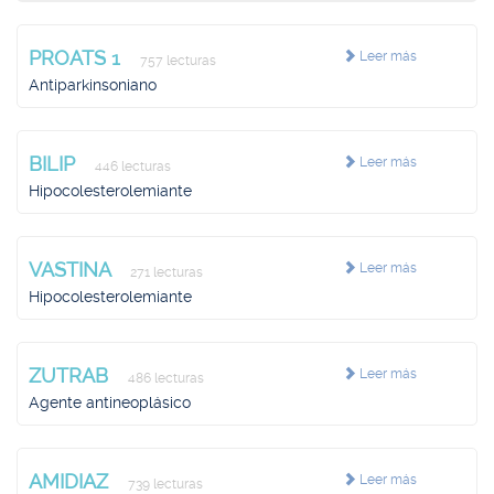
PROATS 1
Leer más
757 lecturas
Antiparkinsoniano
BILIP
Leer más
446 lecturas
Hipocolesterolemiante
VASTINA
Leer más
271 lecturas
Hipocolesterolemiante
ZUTRAB
Leer más
486 lecturas
Agente antineoplásico
AMIDIAZ
Leer más
739 lecturas