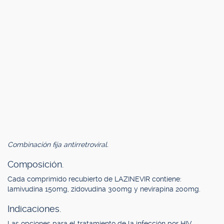
Combinación fija antirretroviral.
Composición.
Cada comprimido recubierto de LAZINEVIR contiene:
lamivudina 150mg, zidovudina 300mg y nevirapina 200mg.
Indicaciones.
Las opciones para el tratamiento de la infección por HIV