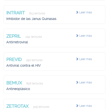
INTRART
Leer más
813 lecturas
Inhibidor de las Janus Quinasas
ZEPRIL
Leer más
494 lecturas
Antirretroviral
PREVID
Leer más
290 lecturas
Antiviral contra el HIV
BEMUX
Leer más
856 lecturas
Antineoplásico
ZETROTAX
Leer más
309 lecturas