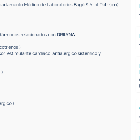
artamento Médico de Laboratorios Bagó S.A. al Tel.: (011)
, fármacos relacionados con
DRILYNA
.
cotrienos )
or, estimulante cardíaco, antialérgico sistémico y
 )
érgico )