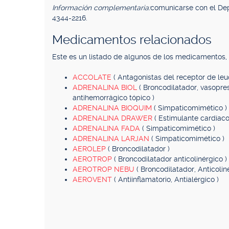
Información complementaria:
comunicarse con el Dep
4344-2216.
Medicamentos relacionados
Este es un listado de algunos de los medicamentos
ACCOLATE
( Antagonistas del receptor de leu
ADRENALINA BIOL
( Broncodilatador, vasopres
antihemorrágico tópico )
ADRENALINA BIOQUIM
( Simpaticomimético )
ADRENALINA DRAWER
( Estimulante cardíaco
ADRENALINA FADA
( Simpaticomimético )
ADRENALINA LARJAN
( Simpaticomimético )
AEROLEP
( Broncodilatador )
AEROTROP
( Broncodilatador anticolinérgico )
AEROTROP NEBU
( Broncodilatador, Anticolin
AEROVENT
( Antiinflamatorio, Antialérgico )