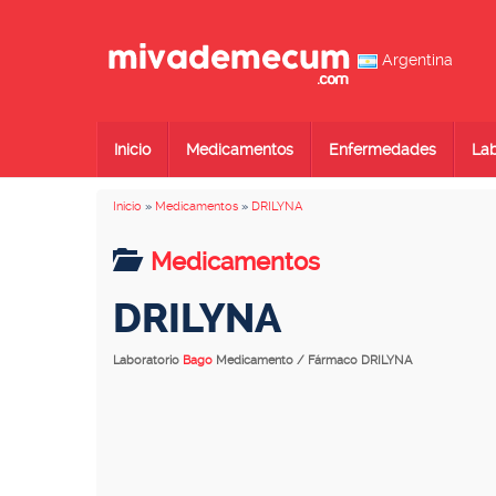
Argentina
Inicio
Medicamentos
Enfermedades
Lab
Inicio
»
Medicamentos
»
DRILYNA
Medicamentos
DRILYNA
Laboratorio
Bago
Medicamento / Fármaco DRILYNA