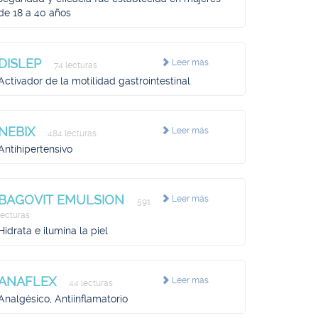
de 18 a 40 años
DISLEP
Leer más
74 lecturas
Activador de la motilidad gastrointestinal
NEBIX
Leer más
484 lecturas
Antihipertensivo
BAGOVIT EMULSION
Leer más
591
lecturas
Hidrata e ilumina la piel
ANAFLEX
Leer más
44 lecturas
Analgésico, Antiinflamatorio