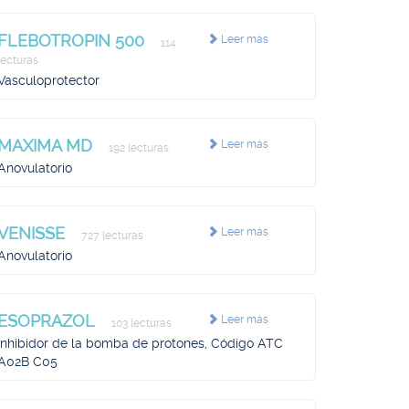
FLEBOTROPIN 500
Leer más
114
lecturas
Vasculoprotector
MAXIMA MD
Leer más
192 lecturas
Anovulatorio
VENISSE
Leer más
727 lecturas
Anovulatorio
ESOPRAZOL
Leer más
103 lecturas
Inhibidor de la bomba de protones, Código ATC
A02B C05