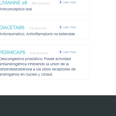
LIVIANNE 28
Leer más
865 lecturas
Anticonceptivo oral
DIACETABS
Leer más
715 lecturas
Antirreumático, Antiinflamatorio no esteroide
PERMICAPS
Leer más
608 lecturas
Descongestivo prostático, Posee actividad
antiandrogénica inhibiendo la unión de la
dihidrotestosterona a los sitios receptores de
andrógenos en núcleo y citosol