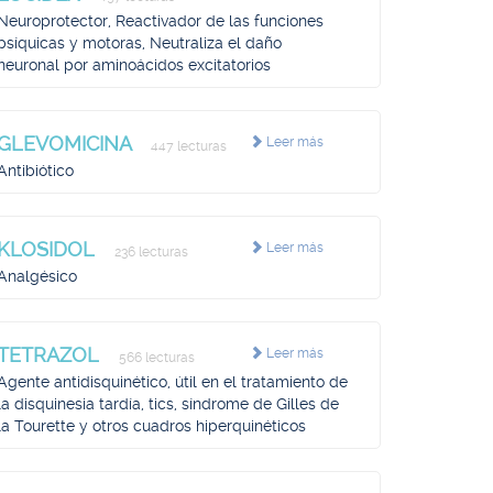
Neuroprotector, Reactivador de las funciones
psíquicas y motoras, Neutraliza el daño
neuronal por aminoácidos excitatorios
GLEVOMICINA
Leer más
447 lecturas
Antibiótico
KLOSIDOL
Leer más
236 lecturas
Analgésico
TETRAZOL
Leer más
566 lecturas
Agente antidisquinético, útil en el tratamiento de
la disquinesia tardía, tics, síndrome de Gilles de
la Tourette y otros cuadros hiperquinéticos