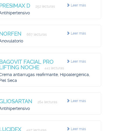
PRESIMAX D
Leer más
252 lecturas
Antihipertensivo
NORFEN
Leer más
667 lecturas
Anovulatorio
BAGOVIT FACIAL PRO
Leer más
LIFTING NOCHE
441 lecturas
Crema antiarrugas reafirmante, Hipoalergénica,
Piel Seca
GLIOSARTAN
Leer más
264 lecturas
Antihipertensivo
LUCIDEX
Leer más
497 lecturas