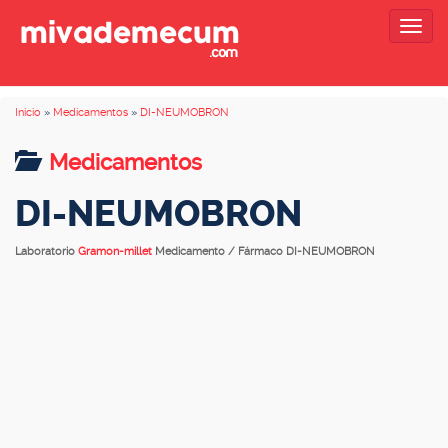
Togg
navig
Inicio
»
Medicamentos
»
DI-NEUMOBRON
Medicamentos
DI-NEUMOBRON
Laboratorio
Gramon-millet
Medicamento / Fármaco DI-NEUMOBRON