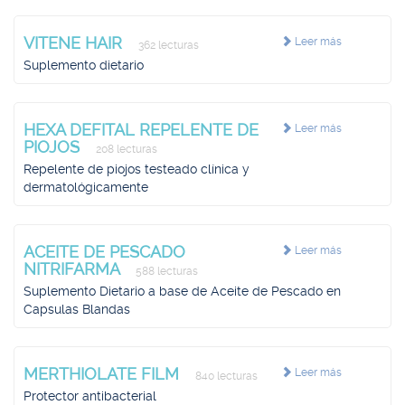
VITENE HAIR
Leer más
362 lecturas
Suplemento dietario
HEXA DEFITAL REPELENTE DE
Leer más
PIOJOS
208 lecturas
Repelente de piojos testeado clínica y
dermatológicamente
ACEITE DE PESCADO
Leer más
NITRIFARMA
588 lecturas
Suplemento Dietario a base de Aceite de Pescado en
Capsulas Blandas
MERTHIOLATE FILM
Leer más
840 lecturas
Protector antibacterial