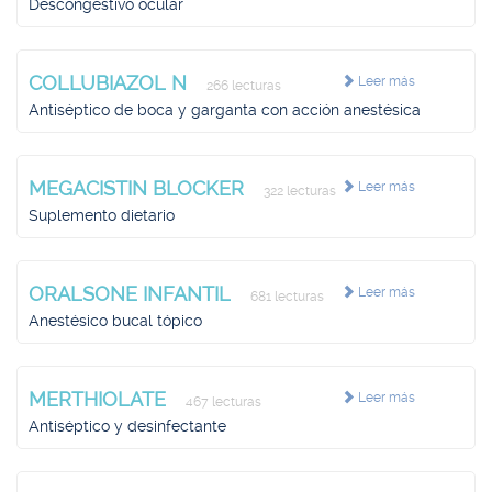
Descongestivo ocular
COLLUBIAZOL N
Leer más
266 lecturas
Antiséptico de boca y garganta con acción anestésica
MEGACISTIN BLOCKER
Leer más
322 lecturas
Suplemento dietario
ORALSONE INFANTIL
Leer más
681 lecturas
Anestésico bucal tópico
MERTHIOLATE
Leer más
467 lecturas
Antiséptico y desinfectante