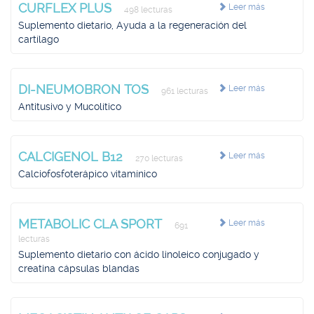
CURFLEX PLUS
Leer más
498 lecturas
Suplemento dietario, Ayuda a la regeneración del
cartílago
DI-NEUMOBRON TOS
Leer más
961 lecturas
Antitusivo y Mucolítico
CALCIGENOL B12
Leer más
270 lecturas
Calciofosfoterápico vitamínico
METABOLIC CLA SPORT
Leer más
691
lecturas
Suplemento dietario con ácido linoleico conjugado y
creatina cápsulas blandas