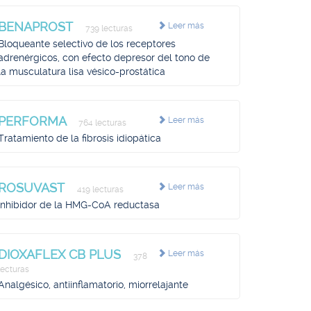
BENAPROST
Leer más
739 lecturas
Bloqueante selectivo de los receptores
adrenérgicos, con efecto depresor del tono de
la musculatura lisa vésico-prostática
PERFORMA
Leer más
764 lecturas
Tratamiento de la fibrosis idiopática
ROSUVAST
Leer más
419 lecturas
Inhibidor de la HMG-CoA reductasa
DIOXAFLEX CB PLUS
Leer más
378
lecturas
Analgésico, antiinflamatorio, miorrelajante