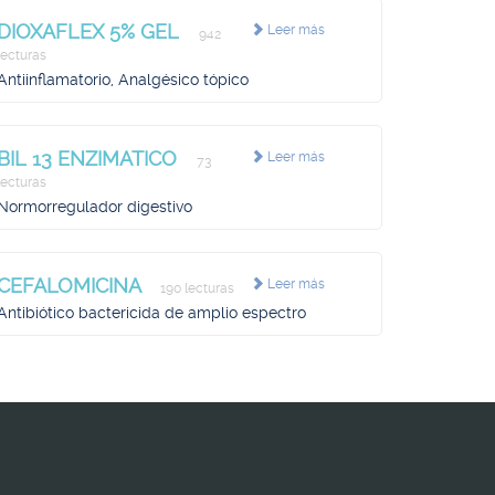
DIOXAFLEX 5% GEL
Leer más
942
lecturas
Antiinflamatorio, Analgésico tópico
BIL 13 ENZIMATICO
Leer más
73
lecturas
Normorregulador digestivo
CEFALOMICINA
Leer más
190 lecturas
Antibiótico bactericida de amplio espectro