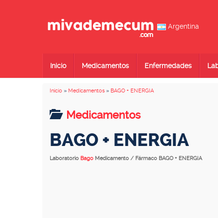
Argentina
Inicio
Medicamentos
Enfermedades
Lab
Inicio
»
Medicamentos
»
BAGO + ENERGIA
Medicamentos
BAGO + ENERGIA
Laboratorio
Bago
Medicamento / Fármaco BAGO + ENERGIA