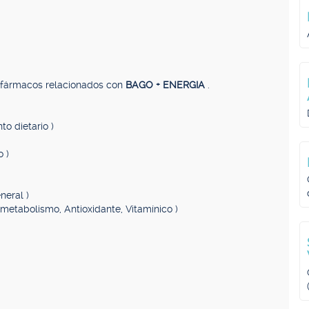
, fármacos relacionados con
BAGO + ENERGIA
.
to dietario )
o )
neral )
 metabolismo, Antioxidante, Vitamínico )