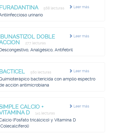
FURADANTINA
Leer más
568 lecturas
Antiinfeccioso urinario
IBUNASTIZOL DOBLE
Leer más
ACCION
277 lecturas
Descongestivo, Analgésico, Antifebril
BACTICEL
Leer más
560 lecturas
Quimioterápico bactericida con amplio espectro
de acción antimicrobiana
SIMPLE CALCIO +
Leer más
VITAMINA D
141 lecturas
Calcio (Fosfato tricálcico) y Vitamina D
(Colecalciferol)