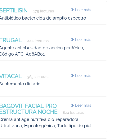
SEPTILISIN
Leer más
175 lecturas
Antibiótico bactericida de amplio espectro
FRUGAL
Leer más
444 lecturas
Agente antiobesidad de acción periférica,
Código ATC: A08AB01
VITACAL
Leer más
385 lecturas
Suplemento dietario
BAGOVIT FACIAL PRO
Leer más
ESTRUCTURA NOCHE
624 lecturas
Crema antiage nutritiva bio-reparadora,
Ultraliviana, Hipoalergénica, Todo tipo de piel