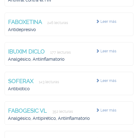
Antiviral contra el HIV
FABOXETINA
Leer más
246 lecturas
Antidepresivo
IBUXIM DICLO
Leer más
177 lecturas
Analgésico, Antiinflamatorio
SOFERAX
Leer más
143 lecturas
Antibiótico
FABOGESIC VL
Leer más
352 lecturas
Analgésico, Antipirético, Antiinflamatorio