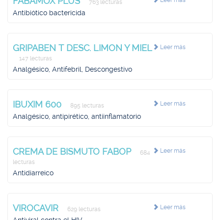
FABAMOX PLUS
Leer más
763 lecturas
Antibiótico bactericida
GRIPABEN T DESC. LIMON Y MIEL
Leer más
147 lecturas
Analgésico, Antifebril, Descongestivo
IBUXIM 600
Leer más
895 lecturas
Analgésico, antipirético, antiinflamatorio
CREMA DE BISMUTO FABOP
Leer más
684
lecturas
Antidiarreico
VIROCAVIR
Leer más
629 lecturas