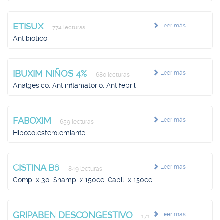
ETISUX
Leer más
774 lecturas
Antibiótico
IBUXIM NIÑOS 4%
Leer más
680 lecturas
Analgésico, Antiinflamatorio, Antifebril
FABOXIM
Leer más
659 lecturas
Hipocolesterolemiante
CISTINA B6
Leer más
849 lecturas
Comp. x 30. Shamp. x 150cc. Capil. x 150cc.
GRIPABEN DESCONGESTIVO
Leer más
171