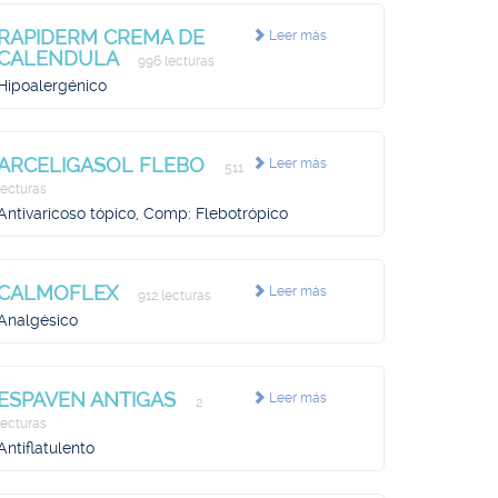
RAPIDERM CREMA DE
Leer más
CALENDULA
996 lecturas
Hipoalergénico
ARCELIGASOL FLEBO
Leer más
511
lecturas
Antivaricoso tópico, Comp: Flebotrópico
CALMOFLEX
Leer más
912 lecturas
Analgésico
ESPAVEN ANTIGAS
Leer más
2
lecturas
Antiflatulento