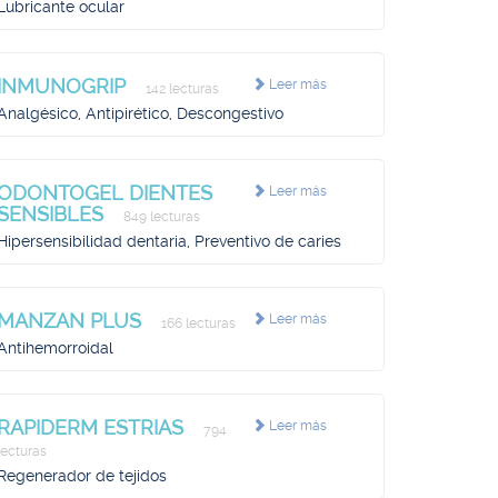
Lubricante ocular
INMUNOGRIP
Leer más
142 lecturas
Analgésico, Antipirético, Descongestivo
ODONTOGEL DIENTES
Leer más
SENSIBLES
849 lecturas
Hipersensibilidad dentaria, Preventivo de caries
MANZAN PLUS
Leer más
166 lecturas
Antihemorroidal
RAPIDERM ESTRIAS
Leer más
794
lecturas
Regenerador de tejidos