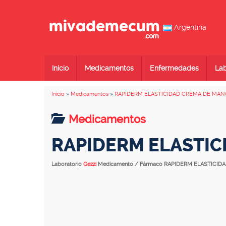
Argentina
Inicio
Medicamentos
Enfermedades
Lab
Inicio
»
Medicamentos
»
RAPIDERM ELASTICIDAD CREMA DE MAN
Medicamentos
RAPIDERM ELASTIC
Laboratorio
Gezzi
Medicamento / Fármaco RAPIDERM ELASTICI