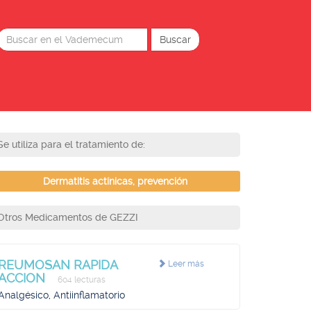
Se utiliza para el tratamiento de:
Dermatitis actínicas, prevención
Otros Medicamentos de GEZZI
REUMOSAN RAPIDA
Leer más
ACCION
604 lecturas
Analgésico, Antiinflamatorio