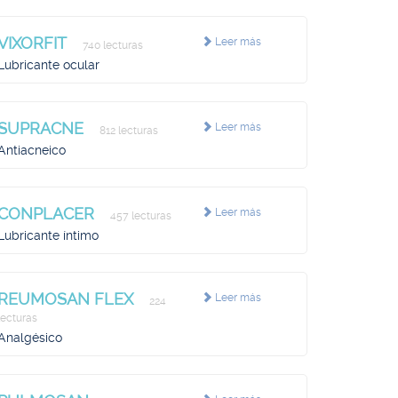
VIXORFIT
Leer más
740 lecturas
Lubricante ocular
SUPRACNE
Leer más
812 lecturas
Antiacneico
CONPLACER
Leer más
457 lecturas
Lubricante íntimo
REUMOSAN FLEX
Leer más
224
lecturas
Analgésico