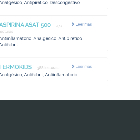
Analgésico, Antipirético, Descongestivo
ASPIRINA ASAT 500
Leer más
271
lecturas
Antiinflamatorio, Analgésico, Antipirético,
Antifebril
TERMOKIDS
Leer más
388 lecturas
Analgésico, Antifebril, Antiinflamatorio