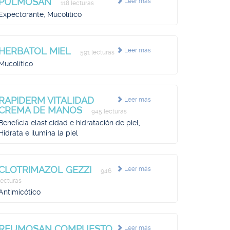
PULMOSAN
Leer más
118 lecturas
Expectorante, Mucolítico
HERBATOL MIEL
Leer más
591 lecturas
Mucolítico
RAPIDERM VITALIDAD
Leer más
CREMA DE MANOS
945 lecturas
Beneficia elasticidad e hidratación de piel,
Hidrata e ilumina la piel
CLOTRIMAZOL GEZZI
Leer más
946
lecturas
Antimicótico
REUMOSAN COMPUESTO
Leer más