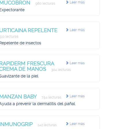
MUCOBRON
Leer más
960 lecturas
Expectorante
URTICAINA REPELENTE
Leer más
510 lecturas
Repelente de insectos
RAPIDERM FRESCURA
Leer más
CREMA DE MANOS
304 lecturas
Suavizante de la piel
MANZAN BABY
Leer más
754 lecturas
Ayuda a prevenir la dermatitis del pañal
INMUNOGRIP
Leer más
142 lecturas