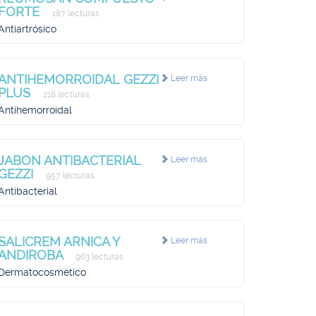
FORTE
187 lecturas
Antiartrósico
ANTIHEMORROIDAL GEZZI
Leer más
PLUS
218 lecturas
Antihemorroidal
JABON ANTIBACTERIAL
Leer más
GEZZI
957 lecturas
Antibacterial
SALICREM ARNICA Y
Leer más
ANDIROBA
963 lecturas
Dermatocosmético