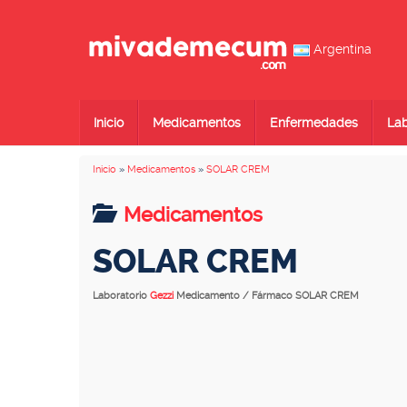
Argentina
Inicio
Medicamentos
Enfermedades
Lab
Inicio
»
Medicamentos
»
SOLAR CREM
Medicamentos
SOLAR CREM
Laboratorio
Gezzi
Medicamento / Fármaco SOLAR CREM