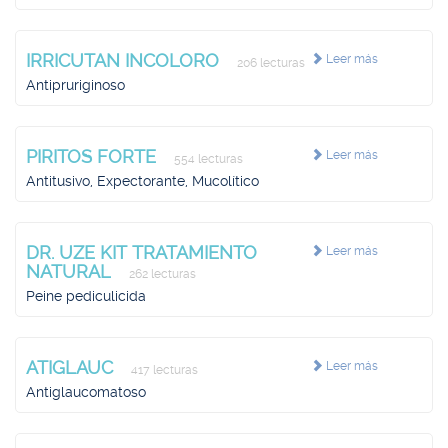
IRRICUTAN INCOLORO
Leer más
206 lecturas
Antipruriginoso
PIRITOS FORTE
Leer más
554 lecturas
Antitusivo, Expectorante, Mucolítico
DR. UZE KIT TRATAMIENTO
Leer más
NATURAL
262 lecturas
Peine pediculicida
ATIGLAUC
Leer más
417 lecturas
Antiglaucomatoso