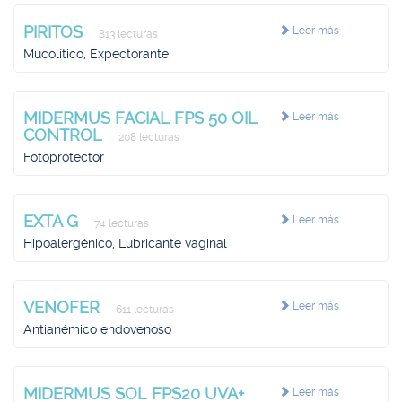
PIRITOS
Leer más
813 lecturas
Mucolítico, Expectorante
MIDERMUS FACIAL FPS 50 OIL
Leer más
CONTROL
208 lecturas
Fotoprotector
EXTA G
Leer más
74 lecturas
Hipoalergénico, Lubricante vaginal
VENOFER
Leer más
611 lecturas
Antianémico endovenoso
MIDERMUS SOL FPS20 UVA+
Leer más