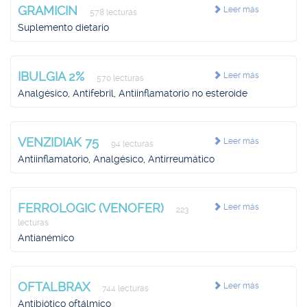
GRAMICIN
Leer más
578 lecturas
Suplemento dietario
IBULGIA 2%
Leer más
570 lecturas
Analgésico, Antifebril, Antiinflamatorio no esteroide
VENZIDIAK 75
Leer más
94 lecturas
Antiinflamatorio, Analgésico, Antirreumático
FERROLOGIC (VENOFER)
Leer más
223
lecturas
Antianémico
OFTALBRAX
Leer más
744 lecturas
Antibiótico oftálmico