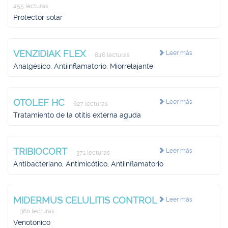
455 lecturas
Protector solar
VENZIDIAK FLEX
Leer más
846 lecturas
Analgésico, Antiinflamatorio, Miorrelajante
OTOLEF HC
Leer más
627 lecturas
Tratamiento de la otitis externa aguda
TRIBIOCORT
Leer más
371 lecturas
Antibacteriano, Antimicótico, Antiinflamatorio
MIDERMUS CELULITIS CONTROL
Leer más
360 lecturas
Venotónico