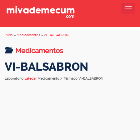
Togg
navig
Inicio
»
Medicamentos
»
VI-BALSABRON
Medicamentos
VI-BALSABRON
Laboratorio
Lafedar
Medicamento / Fármaco VI-BALSABRON