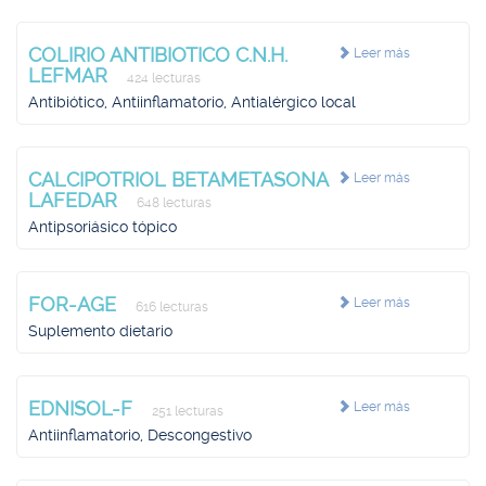
COLIRIO ANTIBIOTICO C.N.H.
Leer más
LEFMAR
424 lecturas
Antibiótico, Antiinflamatorio, Antialérgico local
CALCIPOTRIOL BETAMETASONA
Leer más
LAFEDAR
648 lecturas
Antipsoriásico tópico
FOR-AGE
Leer más
616 lecturas
Suplemento dietario
EDNISOL-F
Leer más
251 lecturas
Antiinflamatorio, Descongestivo