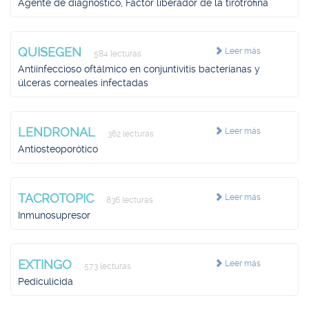
Agente de diagnóstico, Factor liberador de la tirotrofina
QUISEGEN
Leer más
584 lecturas
Antiinfeccioso oftálmico en conjuntivitis bacterianas y
úlceras corneales infectadas
LENDRONAL
Leer más
362 lecturas
Antiosteoporótico
TACROTOPIC
Leer más
836 lecturas
Inmunosupresor
EXTINGO
Leer más
573 lecturas
Pediculicida