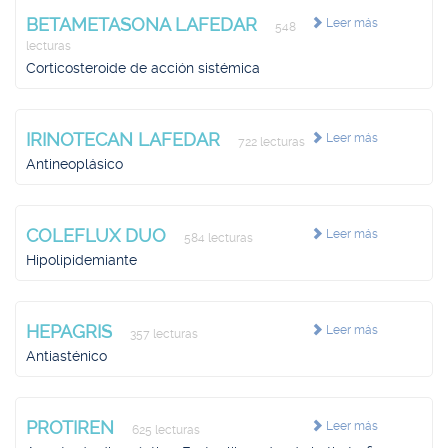
BETAMETASONA LAFEDAR
Leer más
548
lecturas
Corticosteroide de acción sistémica
IRINOTECAN LAFEDAR
Leer más
722 lecturas
Antineoplásico
COLEFLUX DUO
Leer más
584 lecturas
Hipolipidemiante
HEPAGRIS
Leer más
357 lecturas
Antiasténico
PROTIREN
Leer más
625 lecturas