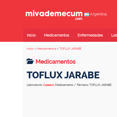
Argentina
Inicio
Medicamentos
Enfermedades
Lab
Inicio
»
Medicamentos
»
TOFLUX JARABE
Medicamentos
TOFLUX JARABE
Laboratorio
Casasco
Medicamento / Fármaco TOFLUX JARABE