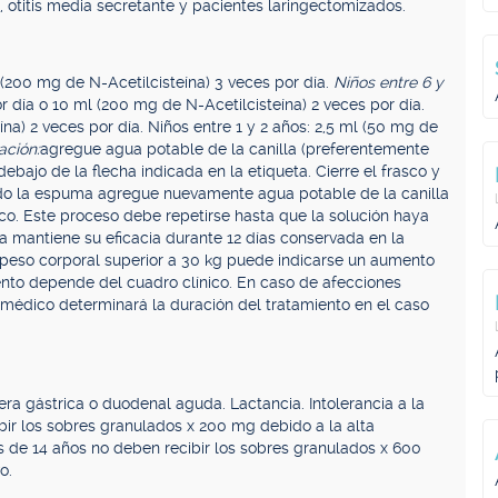
tis, otitis media secretante y pacientes laringectomizados.
(200 mg de N-Acetilcisteína) 3 veces por día.
Niños entre 6 y
r día o 10 ml (200 mg de N-Acetilcisteína) 2 veces por día.
na) 2 veces por día. Niños entre 1 y 2 años: 2,5 ml (50 mg de
ación:
agregue agua potable de la canilla (preferentemente
bajo de la flecha indicada en la etiqueta. Cierre el frasco y
do la espuma agregue nuevamente agua potable de la canilla
asco. Este proceso debe repetirse hasta que la solución haya
da mantiene su eficacia durante 12 días conservada en la
 peso corporal superior a 30 kg puede indicarse un aumento
iento depende del cuadro clínico. En caso de afecciones
l médico determinará la duración del tratamiento en el caso
era gástrica o duodenal aguda. Lactancia. Intolerancia a la
bir los sobres granulados x 200 mg debido a la alta
s de 14 años no deben recibir los sobres granulados x 600
o.