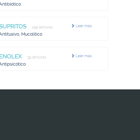
Antibiótico
SUPRITOS
Leer más
199 lecturas
Antitusivo, Mucolítico
ENOLEX
Leer más
39 lecturas
Antipsicótico