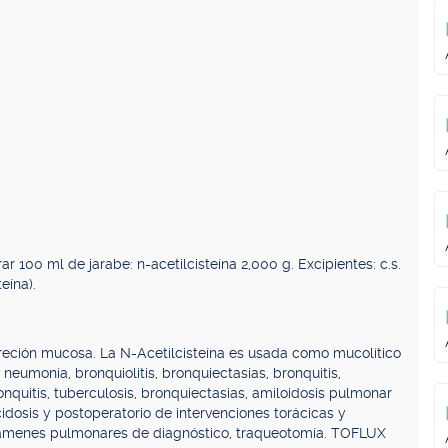
 100 ml de jarabe: n-acetilcisteína 2,000 g. Excipientes: c.s.
eína).
creción mucosa. La N-Acetilcisteína es usada como mucolítico
eumonía, bronquiolitis, bronquiectasias, bronquitis,
nquitis, tuberculosis, bronquiectasias, amiloidosis pulmonar
dosis y postoperatorio de intervenciones torácicas y
exámenes pulmonares de diagnóstico, traqueotomía. TOFLUX