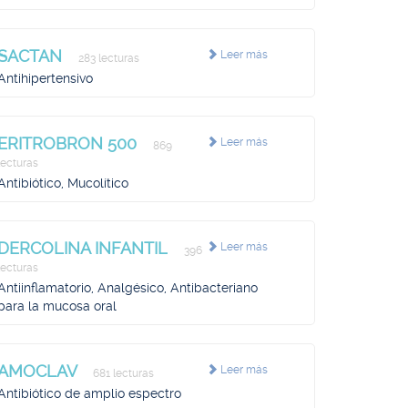
SACTAN
Leer más
283 lecturas
Antihipertensivo
ERITROBRON 500
Leer más
869
lecturas
Antibiótico, Mucolítico
DERCOLINA INFANTIL
Leer más
396
lecturas
Antiinflamatorio, Analgésico, Antibacteriano
para la mucosa oral
AMOCLAV
Leer más
681 lecturas
Antibiótico de amplio espectro