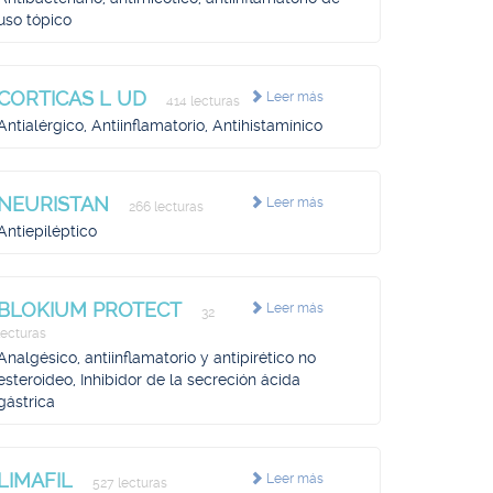
uso tópico
CORTICAS L UD
Leer más
414 lecturas
Antialérgico, Antiinflamatorio, Antihistamínico
NEURISTAN
Leer más
266 lecturas
Antiepiléptico
BLOKIUM PROTECT
Leer más
32
lecturas
Analgésico, antiinflamatorio y antipirético no
esteroideo, Inhibidor de la secreción ácida
gástrica
LIMAFIL
Leer más
527 lecturas