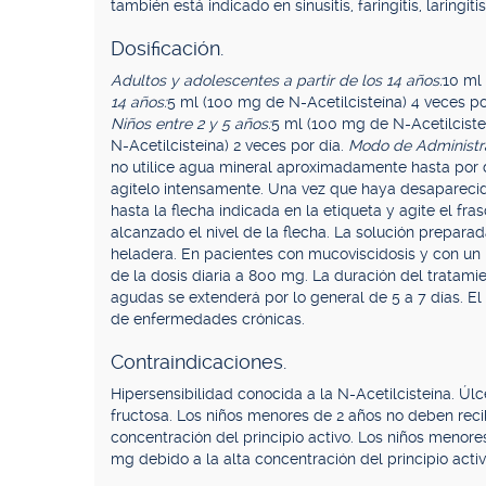
también está indicado en sinusitis, faringitis, laringi
Dosificación.
Adultos y adolescentes a partir de los 14 años:
10 ml 
14 años:
5 ml (100 mg de N-Acetilcisteína) 4 veces po
Niños entre 2 y 5 años:
5 ml (100 mg de N-Acetilcisteí
N-Acetilcisteína) 2 veces por día.
Modo de Administr
no utilice agua mineral aproximadamente hasta por de
agítelo intensamente. Una vez que haya desapareci
hasta la flecha indicada en la etiqueta y agite el fr
alcanzado el nivel de la flecha. La solución prepara
heladera. En pacientes con mucoviscidosis y con un
de la dosis diaria a 800 mg. La duración del tratam
agudas se extenderá por lo general de 5 a 7 días. E
de enfermedades crónicas.
Contraindicaciones.
Hipersensibilidad conocida a la N-Acetilcisteína. Úlc
fructosa. Los niños menores de 2 años no deben reci
concentración del principio activo. Los niños menore
mg debido a la alta concentración del principio activ