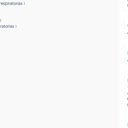
respiratorias )
)
ratorias )