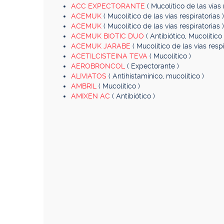
ACC EXPECTORANTE
( Mucolítico de las vías 
ACEMUK
( Mucolítico de las vías respiratorias )
ACEMUK
( Mucolítico de las vías respiratorias )
ACEMUK BIOTIC DUO
( Antibiótico, Mucolítico 
ACEMUK JARABE
( Mucolítico de las vías respi
ACETILCISTEINA TEVA
( Mucolítico )
AEROBRONCOL
( Expectorante )
ALIVIATOS
( Antihistamínico, mucolítico )
AMBRIL
( Mucolítico )
AMIXEN AC
( Antibiótico )