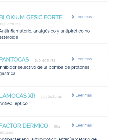
BLOKIUM GESIC FORTE
Leer más
475 lecturas
Antiinflamatorio, analgésico y antipirético no
esteroide
PANTOCAS
Leer más
280 lecturas
Inhibidor selectivo de la bomba de protones
gástrica
LAMOCAS XR
Leer más
155 lecturas
Antiepiléptico
FACTOR DERMICO
Leer más
864
lecturas
Antibacteriano, antimicótico, antiinflamatorio de