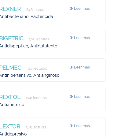
REXNER
Leer más
846 lecturas
Antibacteriano, Bactericida
BIGETRIC
Leer más
302 lecturas
Antidispéptico, Antiflatulento
PELMEC
Leer más
324 lecturas
Antihipertensivo, Antianginoso
REXFOL
Leer más
240 lecturas
Antianémico
LEXTOR
Leer más
385 lecturas
Antidepresivo