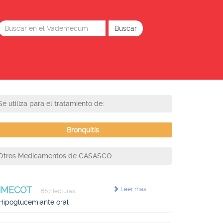
Se utiliza para el tratamiento de:
Bronquitis
Otros Medicamentos de CASASCO
IMECOT
Leer más
667 lecturas
Hipoglucemiante oral