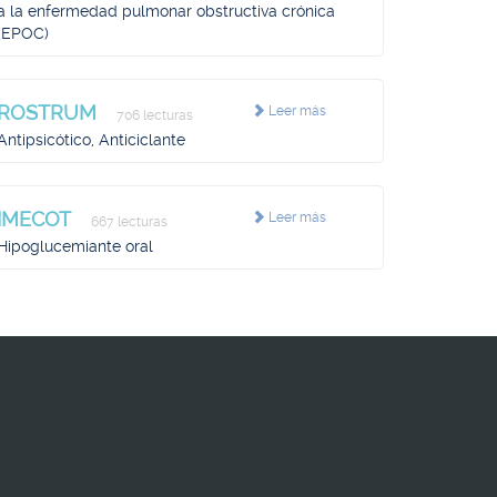
a la enfermedad pulmonar obstructiva crónica
(EPOC)
ROSTRUM
Leer más
706 lecturas
Antipsicótico, Anticiclante
IMECOT
Leer más
667 lecturas
Hipoglucemiante oral