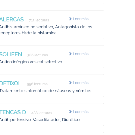
ALERCAS
Leer más
715 lecturas
Antihistamínico no sedativo, Antagonista de los
receptores H1de la histamina
SOLIFEN
Leer más
386 lecturas
Anticolinérgico vesical selectivo
DETIXOL
Leer más
956 lecturas
Tratamiento sintomático de náuseas y vómitos
TENCAS D
Leer más
488 lecturas
Antihipertensivo, Vasodilatador, Diurético