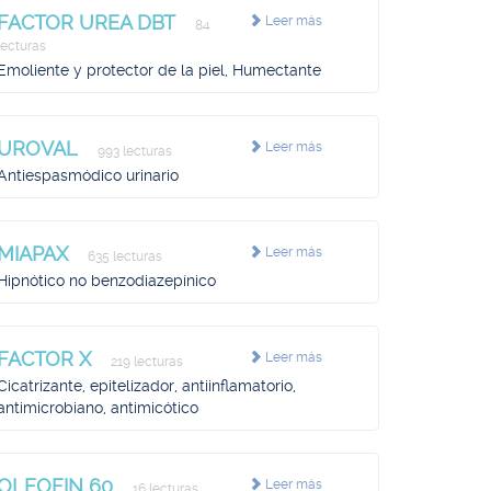
FACTOR UREA DBT
Leer más
84
lecturas
Emoliente y protector de la piel, Humectante
UROVAL
Leer más
993 lecturas
Antiespasmódico urinario
MIAPAX
Leer más
635 lecturas
Hipnótico no benzodiazepínico
FACTOR X
Leer más
219 lecturas
Cicatrizante, epitelizador, antiinflamatorio,
antimicrobiano, antimicótico
OLEOFIN 60
Leer más
16 lecturas