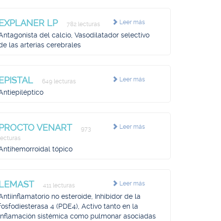
EXPLANER LP
Leer más
782 lecturas
Antagonista del calcio, Vasodilatador selectivo
de las arterias cerebrales
EPISTAL
Leer más
649 lecturas
Antiepiléptico
PROCTO VENART
Leer más
973
lecturas
Antihemorroidal tópico
LEMAST
Leer más
411 lecturas
Antiinflamatorio no esteroide, Inhibidor de la
fosfodiesterasa 4 (PDE4), Activo tanto en la
inflamación sistémica como pulmonar asociadas