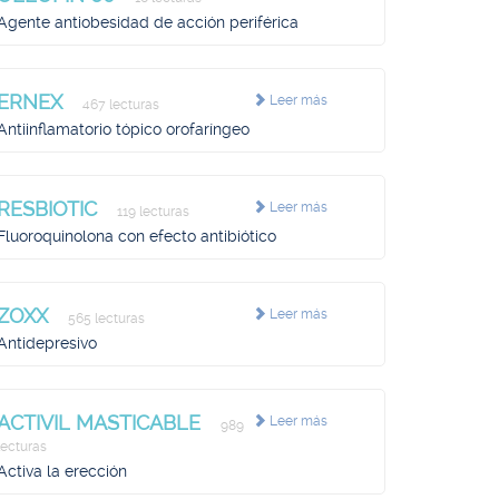
Agente antiobesidad de acción periférica
ERNEX
Leer más
467 lecturas
Antiinflamatorio tópico orofaríngeo
RESBIOTIC
Leer más
119 lecturas
Fluoroquinolona con efecto antibiótico
ZOXX
Leer más
565 lecturas
Antidepresivo
ACTIVIL MASTICABLE
Leer más
989
lecturas
Activa la erección