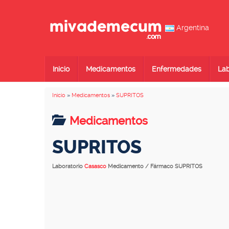
Argentina
Inicio
Medicamentos
Enfermedades
Lab
Inicio
»
Medicamentos
»
SUPRITOS
Medicamentos
SUPRITOS
Laboratorio
Casasco
Medicamento / Fármaco SUPRITOS