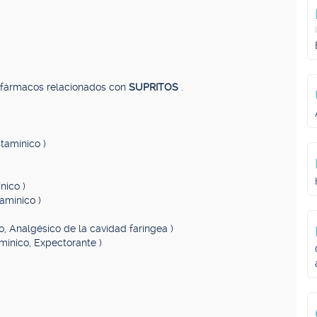
, fármacos relacionados con
SUPRITOS
.
stamínico )
nico )
tamínico )
vo, Analgésico de la cavidad faríngea )
amínico, Expectorante )