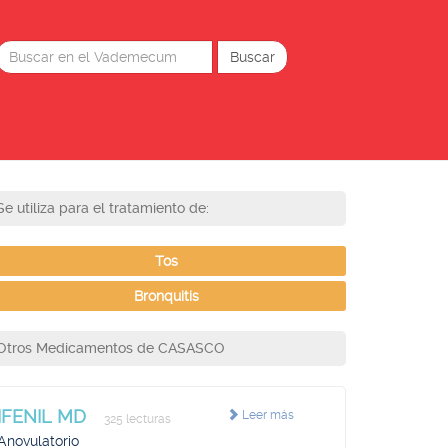
Se utiliza para el tratamiento de:
Tos
Bronquitis
Otros Medicamentos de CASASCO
IFENIL MD
Leer más
325 lecturas
Anovulatorio