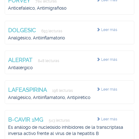
FORVEY
Leer más
784 lecturas
Anticefaleico, Antimigrañoso
DOLGESIC
Leer más
693 lecturas
Analgésico, Antiinflamatorio
ALERPAT
Leer más
848 lecturas
Antialérgico
LAFEASPIRINA
Leer más
196 lecturas
Analgésico, Antiinflamatorio, Antipirético
B-CAVIR 1MG
Leer más
543 lecturas
Es análogo de nucleósido inhibidores de la transcriptasa
inversa activo frente al virus de la hepatitis B