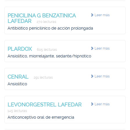
PENICILINA G BENZATINICA
Leer más
LAFEDAR
270 lecturas
Antibiótico penicilínico de acción prolongada
PLARDOX
Leer más
605 lecturas
Ansiolítico, miorrelajante, sedante/hipnótico
CENRAL
Leer más
291 lecturas
Ansiolítico
LEVONORGESTREL LAFEDAR
Leer más
145 lecturas
Anticonceptivo oral de emergencia