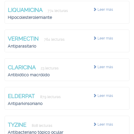
LIQUAMICINA
Leer más
774 lecturas
Hipocolesterolemiante
VERMECTIN
Leer más
764 lecturas
Antiparasitario
CLARICINA
Leer más
23 lecturas
Antibiótico macrólido
ELDERPAT
Leer más
879 lecturas
Antiparkinsoniano
TYZINE
Leer más
808 lecturas
Antibacteriano tópico ocular