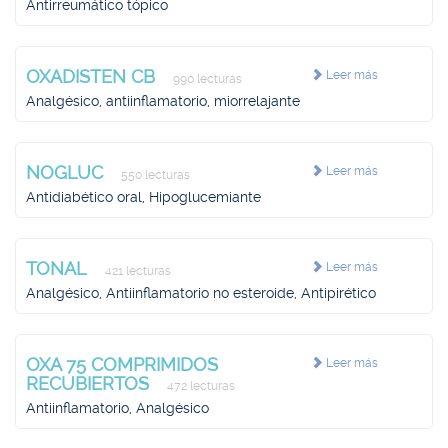
Antirreumático tópico
OXADISTEN CB
Leer más
990 lecturas
Analgésico, antiinflamatorio, miorrelajante
NOGLUC
Leer más
550 lecturas
Antidiabético oral, Hipoglucemiante
TONAL
Leer más
421 lecturas
Analgésico, Antiinflamatorio no esteroide, Antipirético
OXA 75 COMPRIMIDOS
Leer más
RECUBIERTOS
472 lecturas
Antiinflamatorio, Analgésico