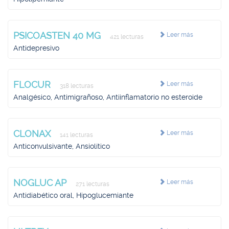
PSICOASTEN 40 MG
Leer más
421 lecturas
Antidepresivo
FLOCUR
Leer más
318 lecturas
Analgésico, Antimigrañoso, Antiinflamatorio no esteroide
CLONAX
Leer más
141 lecturas
Anticonvulsivante, Ansiolítico
NOGLUC AP
Leer más
271 lecturas
Antidiabético oral, Hipoglucemiante