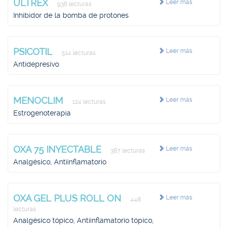
ULTREX
Leer más
936 lecturas
Inhibidor de la bomba de protones
PSICOTIL
Leer más
514 lecturas
Antidepresivo
MENOCLIM
Leer más
124 lecturas
Estrogenoterapia
OXA 75 INYECTABLE
Leer más
387 lecturas
Analgésico, Antiinflamatorio
OXA GEL PLUS ROLL ON
Leer más
448
lecturas
Analgésico tópico, Antiinflamatorio tópico,