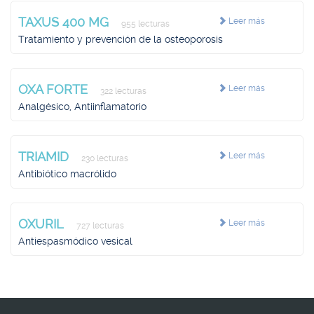
TAXUS 400 MG
Leer más
955 lecturas
Tratamiento y prevención de la osteoporosis
OXA FORTE
Leer más
322 lecturas
Analgésico, Antiinflamatorio
TRIAMID
Leer más
230 lecturas
Antibiótico macrólido
OXURIL
Leer más
727 lecturas
Antiespasmódico vesical