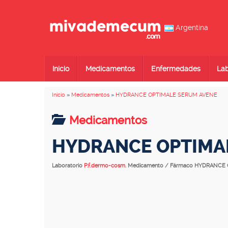
Argentina
Inicio
Medicamentos
Enfermedades
Lab
Inicio
»
Medicamentos
»
HYDRANCE OPTIMALE SERUM AVENE
Medicamentos
HYDRANCE OPTIMA
Laboratorio
P.f.dermo-cosm.
Medicamento / Fármaco HYDRANCE