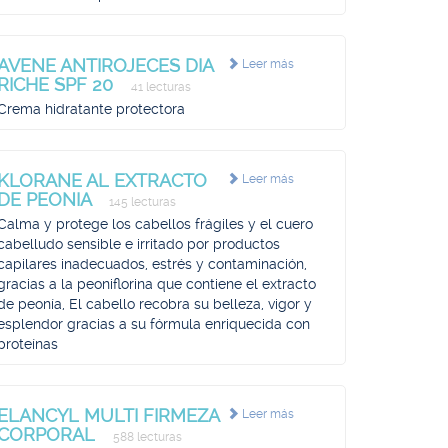
AVENE ANTIROJECES DIA
Leer más
RICHE SPF 20
41 lecturas
Crema hidratante protectora
KLORANE AL EXTRACTO
Leer más
DE PEONIA
145 lecturas
Calma y protege los cabellos frágiles y el cuero
cabelludo sensible e irritado por productos
capilares inadecuados, estrés y contaminación,
gracias a la peoniflorina que contiene el extracto
de peonía, El cabello recobra su belleza, vigor y
esplendor gracias a su fórmula enriquecida con
proteínas
ELANCYL MULTI FIRMEZA
Leer más
CORPORAL
588 lecturas