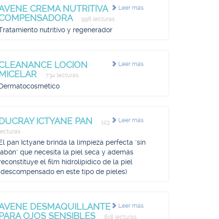
AVENE CREMA NUTRITIVA
Leer más
COMPENSADORA
996 lecturas
Tratamiento nutritivo y regenerador
CLEANANCE LOCION
Leer más
MICELAR
734 lecturas
Dermatocosmético
DUCRAY ICTYANE PAN
Leer más
123
lecturas
El pan Ictyane brinda la limpieza perfecta "sin
jabón" que necesita la piel seca y además
reconstituye el film hidrolipídico de la piel
(descompensado en este tipo de pieles)
AVENE DESMAQUILLANTE
Leer más
PARA OJOS SENSIBLES
818 lecturas