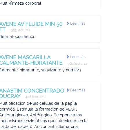
Multi-firmeza corporal
AVENE AV FLUIDE MIN 50
Leer más
TT
953 lecturas
Dermatocosmético
AVENE MASCARILLA
Leer más
CALMANTE-HIDRATANTE
962 lecturas
Calmante, hidratante, suavizante y nutritiva
ANASTIM CONCENTRADO
Leer más
DUCRAY
406 lecturas
Multiplicación de las células de la papila
dérmica, Estimula la formación de VEGF,
Antipruriginoso, Antifúngico, Se opone a los
mecanismos enzimáticos que intervienen en la
caída del cabello, Acción antiinflamatoria,