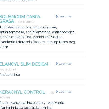
SQUANORM CASPA
Leer más
GRASA
301 lecturas
Actividad reductora, antipruriginosa,
antieritematosa, antiinflamatoria, antiseborreica,
Acción queratolítica, Acción antifúngica,
Excelente tolerancia (tasa en benzopirenos 003
ppm)
ELANCYL SLIM DESIGN
Leer más
703 lecturas
Anticelulítico
KERACNYL CONTROL
Leer más
780
lecturas
Acné retencional incipiente y recidivante,
Mantenimiento post tratamientos