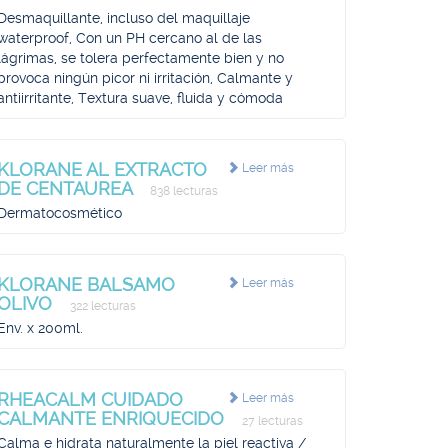
Desmaquillante, incluso del maquillaje
waterproof, Con un PH cercano al de las
lágrimas, se tolera perfectamente bien y no
provoca ningún picor ni irritación, Calmante y
antiirritante, Textura suave, fluida y cómoda
KLORANE AL EXTRACTO
Leer más
DE CENTAUREA
838 lecturas
Dermatocosmético
KLORANE BALSAMO
Leer más
OLIVO
322 lecturas
Env. x 200ml.
RHEACALM CUIDADO
Leer más
CALMANTE ENRIQUECIDO
27 lecturas
Calma e hidrata naturalmente la piel reactiva /