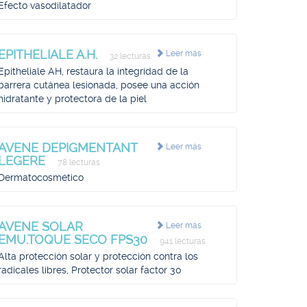
Efecto vasodilatador
EPITHELIALE A.H.
Leer más
32 lecturas
Epitheliale AH, restaura la integridad de la
barrera cutánea lesionada, posee una acción
hidratante y protectora de la piel
AVENE DEPIGMENTANT
Leer más
LEGERE
78 lecturas
Dermatocosmético
AVENE SOLAR
Leer más
EMU.TOQUE SECO FPS30
941 lecturas
Alta protección solar y protección contra los
radicales libres, Protector solar factor 30