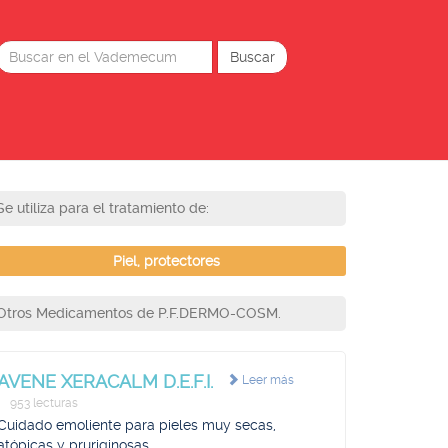
Se utiliza para el tratamiento de:
Piel, protectores
Otros Medicamentos de P.F.DERMO-COSM.
AVENE XERACALM D.E.F.I.
Leer más
953 lecturas
Cuidado emoliente para pieles muy secas,
atópicas y pruriginosas