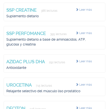
SSP CREATINE
Leer más
386 lecturas
Suplemento dietario
SSP PERFOMANCE
Leer más
395 lecturas
Suplemento dietario a base de aminoácidos, ATP,
glucosa y creatina
AZIDAC PLUS DHA
Leer más
292 lecturas
Antioxidante
UROCETINA
Leer más
715 lecturas
Relajante selectivo del músculo liso prostático
DECITON
Leer más