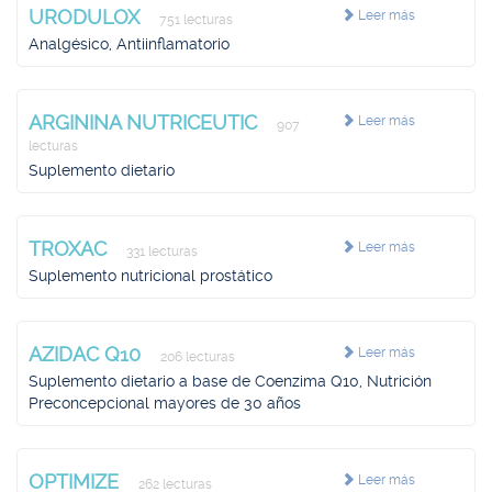
URODULOX
Leer más
751 lecturas
Analgésico, Antiinflamatorio
ARGININA NUTRICEUTIC
Leer más
907
lecturas
Suplemento dietario
TROXAC
Leer más
331 lecturas
Suplemento nutricional prostático
AZIDAC Q10
Leer más
206 lecturas
Suplemento dietario a base de Coenzima Q10, Nutrición
Preconcepcional mayores de 30 años
OPTIMIZE
Leer más
262 lecturas