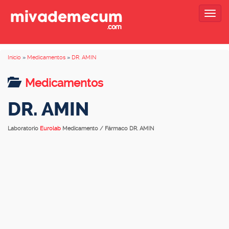
Togg
navig
Inicio
»
Medicamentos
»
DR. AMIN
Medicamentos
DR. AMIN
Laboratorio
Eurolab
Medicamento / Fármaco DR. AMIN