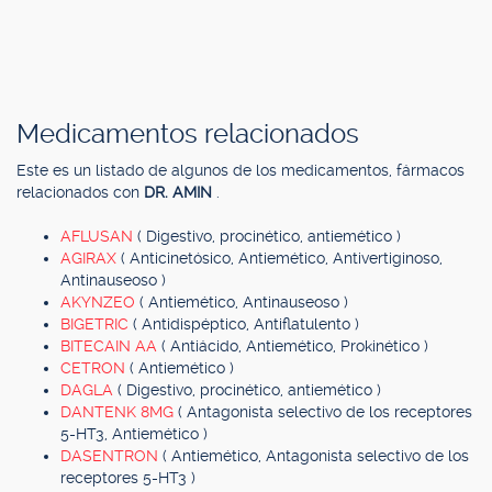
Medicamentos relacionados
Este es un listado de algunos de los medicamentos, fármacos
relacionados con
DR. AMIN
.
AFLUSAN
( Digestivo, procinético, antiemético )
AGIRAX
( Anticinetósico, Antiemético, Antivertiginoso,
Antinauseoso )
AKYNZEO
( Antiemético, Antinauseoso )
BIGETRIC
( Antidispéptico, Antiflatulento )
BITECAIN AA
( Antiácido, Antiemético, Prokinético )
CETRON
( Antiemético )
DAGLA
( Digestivo, procinético, antiemético )
DANTENK 8MG
( Antagonista selectivo de los receptores
5-HT3, Antiemético )
DASENTRON
( Antiemético, Antagonista selectivo de los
receptores 5-HT3 )