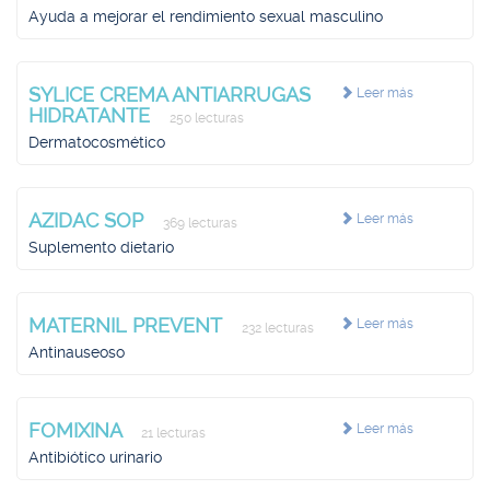
Ayuda a mejorar el rendimiento sexual masculino
SYLICE CREMA ANTIARRUGAS
Leer más
HIDRATANTE
250 lecturas
Dermatocosmético
AZIDAC SOP
Leer más
369 lecturas
Suplemento dietario
MATERNIL PREVENT
Leer más
232 lecturas
Antinauseoso
FOMIXINA
Leer más
21 lecturas
Antibiótico urinario