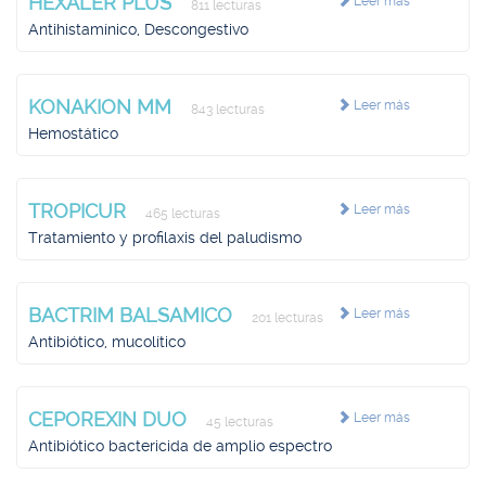
HEXALER PLUS
Leer más
811 lecturas
Antihistamínico, Descongestivo
KONAKION MM
Leer más
843 lecturas
Hemostático
TROPICUR
Leer más
465 lecturas
Tratamiento y profilaxis del paludismo
BACTRIM BALSAMICO
Leer más
201 lecturas
Antibiótico, mucolítico
CEPOREXIN DUO
Leer más
45 lecturas
Antibiótico bactericida de amplio espectro