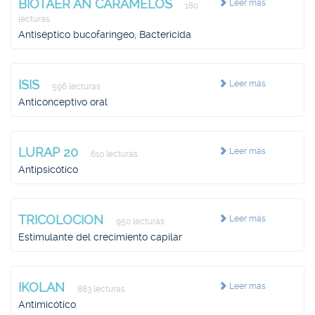
BIOTAER AN CARAMELOS
Leer más
180
lecturas
Antiséptico bucofaríngeo, Bactericida
ISIS
Leer más
596 lecturas
Anticonceptivo oral
LURAP 20
Leer más
610 lecturas
Antipsicótico
TRICOLOCION
Leer más
950 lecturas
Estimulante del crecimiento capilar
IKOLAN
Leer más
883 lecturas
Antimicótico