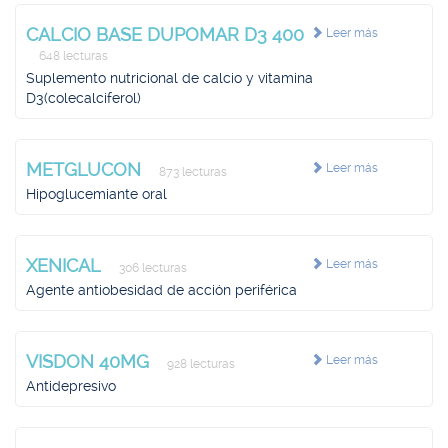
CALCIO BASE DUPOMAR D3 400
Leer más
648 lecturas
Suplemento nutricional de calcio y vitamina
D3(colecalciferol)
METGLUCON
Leer más
873 lecturas
Hipoglucemiante oral
XENICAL
Leer más
306 lecturas
Agente antiobesidad de acción periférica
VISDON 40MG
Leer más
928 lecturas
Antidepresivo