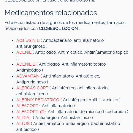
CLOBESOL Loción: Envase conteniendo 30 ml.
Medicamentos relacionados
Este es un listado de algunos de los medicamentos, fármacos
relacionados con
CLOBESOL LOCION
.
ACIFUSIN B
( Antibacteriano, antiinflamatorio,
antipruriginoso )
ADENIL
( Antibiótico, Antimicótico, Antiinflamatorio tópico
)
ADENIL B
( Antibiótico, Antiinflamatorio tópico,
Antimicótico )
ADVANTAN
( Antiinflamatorio, Antialérgico,
Antipruriginoso )
ALERCAS CORT
( Antialérgico, antiinflamatorio,
antihistamínico )
ALERNIX PEDIATRICO
( Antialérgico, Antihistamínico )
ALFACORT
( Antiinflamatorio )
ALFACORT 1%
( Antiinflamatorio dérmico corticosteroide )
ALIDIAL
( Antialérgico, Antihistamínico )
ALTUS
( Antiinflamatorio, antialérgico, bacteriostático,
antibiótico )