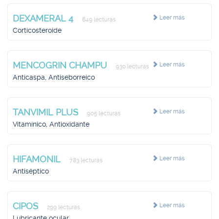
DEXAMERAL 4
Leer más
649 lecturas
Corticosteroide
MENCOGRIN CHAMPU
Leer más
930 lecturas
Anticaspa, Antiseborreico
TANVIMIL PLUS
Leer más
905 lecturas
Vitamínico, Antioxidante
HIFAMONIL
Leer más
783 lecturas
Antiséptico
CIPOS
Leer más
299 lecturas
Lubricante ocular