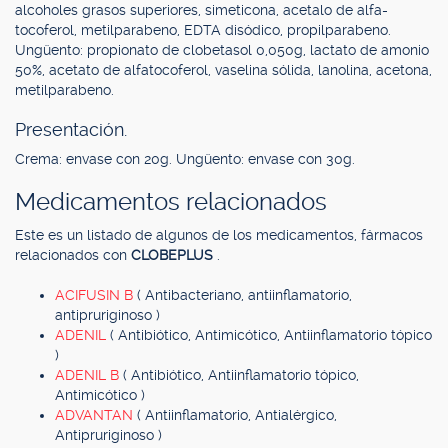
alcoholes grasos superiores, simeticona, acetalo de alfa-
tocoferol, metilparabeno, EDTA disódico, propilparabeno.
Ungüento: propionato de clobetasol 0,050g, lactato de amonio
50%, acetato de alfatocoferol, vaselina sólida, lanolina, acetona,
metilparabeno.
Presentación.
Crema: envase con 20g. Ungüento: envase con 30g.
Medicamentos relacionados
Este es un listado de algunos de los medicamentos, fármacos
relacionados con
CLOBEPLUS
.
ACIFUSIN B
( Antibacteriano, antiinflamatorio,
antipruriginoso )
ADENIL
( Antibiótico, Antimicótico, Antiinflamatorio tópico
)
ADENIL B
( Antibiótico, Antiinflamatorio tópico,
Antimicótico )
ADVANTAN
( Antiinflamatorio, Antialérgico,
Antipruriginoso )