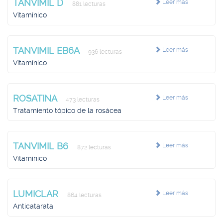
TANVIMIL D
Leer más
881 lecturas
Vitamínico
TANVIMIL EB6A
Leer más
936 lecturas
Vitamínico
ROSATINA
Leer más
473 lecturas
Tratamiento tópico de la rosácea
TANVIMIL B6
Leer más
872 lecturas
Vitamínico
LUMICLAR
Leer más
864 lecturas
Anticatarata