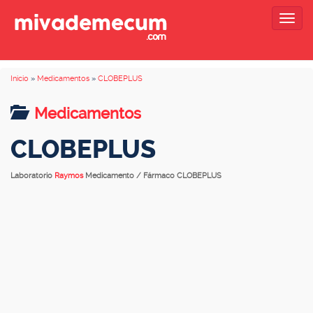
Togg
navig
Inicio
»
Medicamentos
»
CLOBEPLUS
Medicamentos
CLOBEPLUS
Laboratorio
Raymos
Medicamento / Fármaco CLOBEPLUS