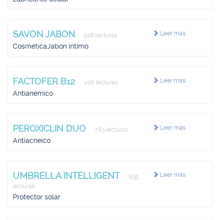
SAVON JABON
Leer más
528 lecturas
CosméticaJabón íntimo
FACTOFER B12
Leer más
406 lecturas
Antianémico
PEROXICLIN DUO
Leer más
783 lecturas
Antiacneico
UMBRELLA INTELLIGENT
Leer más
635
lecturas
Protector solar