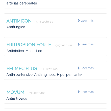
arterias cerebrales
ANTIMICON
Leer más
594 lecturas
Antifúngico
ERITROBRON FORTE
Leer más
947 lecturas
Antibiótico, Mucolítico
PELMEC PLUS
Leer más
114 lecturas
Antihipertensivo, Antianginoso, Hipolipemiante
MOVUM
Leer más
238 lecturas
Antiartrósico