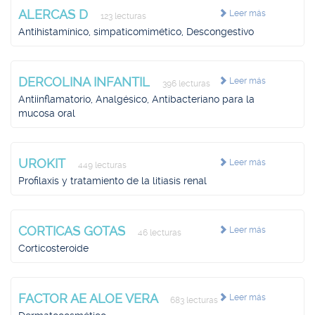
ALERCAS D
Leer más
123 lecturas
Antihistamínico, simpaticomimético, Descongestivo
DERCOLINA INFANTIL
Leer más
396 lecturas
Antiinflamatorio, Analgésico, Antibacteriano para la
mucosa oral
UROKIT
Leer más
449 lecturas
Profilaxis y tratamiento de la litiasis renal
CORTICAS GOTAS
Leer más
46 lecturas
Corticosteroide
FACTOR AE ALOE VERA
Leer más
683 lecturas