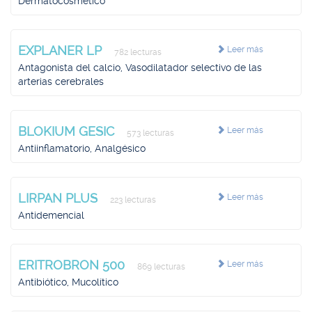
Dermatocosmético
EXPLANER LP
Leer más
782 lecturas
Antagonista del calcio, Vasodilatador selectivo de las
arterias cerebrales
BLOKIUM GESIC
Leer más
573 lecturas
Antiinflamatorio, Analgésico
LIRPAN PLUS
Leer más
223 lecturas
Antidemencial
ERITROBRON 500
Leer más
869 lecturas
Antibiótico, Mucolítico