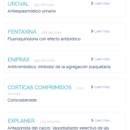
UROVAL
Leer más
993 lecturas
Antiespasmódico urinario
FENTAXINA
Leer más
488 lecturas
Fluoroquinolona con efecto antibiótico
ENIPRAX
Leer más
950 lecturas
Antitrombótico, inhibidor de la agregación plaquetaria
CORTICAS COMPRIMIDOS
Leer más
1000
lecturas
Corticosteroide
EXPLANER
Leer más
409 lecturas
Antagonista del calcio, Vasodilatador selectivo de las