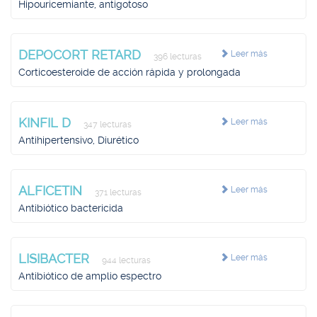
Hipouricemiante, antigotoso
DEPOCORT RETARD
Leer más
396 lecturas
Corticoesteroide de acción rápida y prolongada
KINFIL D
Leer más
347 lecturas
Antihipertensivo, Diurético
ALFICETIN
Leer más
371 lecturas
Antibiótico bactericida
LISIBACTER
Leer más
944 lecturas
Antibiótico de amplio espectro