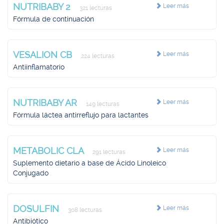
NUTRIBABY 2
Leer más
321 lecturas
Fórmula de continuación
VESALION CB
Leer más
224 lecturas
Antiinflamatorio
NUTRIBABY AR
Leer más
149 lecturas
Fórmula láctea antirreflujo para lactantes
METABOLIC CLA
Leer más
291 lecturas
Suplemento dietario a base de Ácido Linoleico
Conjugado
DOSULFIN
Leer más
308 lecturas
Antibiótico