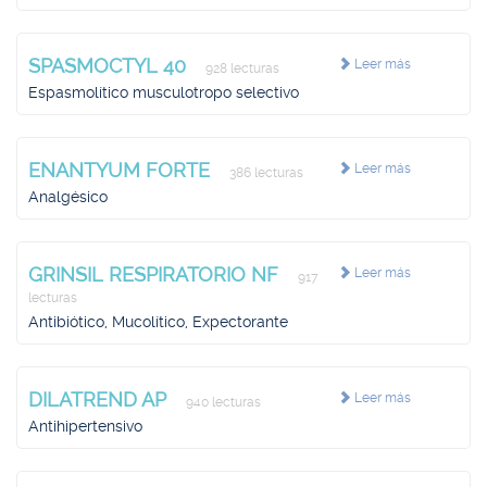
SPASMOCTYL 40
Leer más
928 lecturas
Espasmolítico musculotropo selectivo
ENANTYUM FORTE
Leer más
386 lecturas
Analgésico
GRINSIL RESPIRATORIO NF
Leer más
917
lecturas
Antibiótico, Mucolítico, Expectorante
DILATREND AP
Leer más
940 lecturas
Antihipertensivo