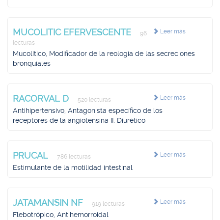
MUCOLITIC EFERVESCENTE
Leer más
96
lecturas
Mucolítico, Modificador de la reología de las secreciones
bronquiales
RACORVAL D
Leer más
520 lecturas
Antihipertensivo, Antagonista específico de los
receptores de la angiotensina II, Diurético
PRUCAL
Leer más
786 lecturas
Estimulante de la motilidad intestinal
JATAMANSIN NF
Leer más
919 lecturas
Flebotrópico, Antihemorroidal