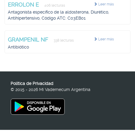
ERROLON E
Leer más
406 lecturas
Antagonista específico de la aldosterona, Diurético,
Antihipertensivo, Código ATC: C03EB01
GRAMPENIL NF
Leer más
338 lecturas
Antibiótico
Política de Privacidad
© 2015 - 2026 Mi Vademecum Argentina