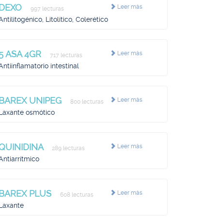
DEXO
Leer más
997 lecturas
Antilitogénico, Litolítico, Colerético
5 ASA 4GR
Leer más
717 lecturas
Antiinflamatorio intestinal
BAREX UNIPEG
Leer más
800 lecturas
Laxante osmótico
QUINIDINA
Leer más
289 lecturas
Antiarrítmico
BAREX PLUS
Leer más
608 lecturas
Laxante