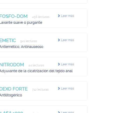
FOSFO-DOM
Leer más
456 lecturas
Laxante suave o purgante
EMETIC
Leer más
941 lecturas
Antiemético, Antinauseoso
NITRODOM
Leer más
44 lecturas
Adyuvante de la cicatrización del tejido anal
DEXO FORTE
Leer más
712 lecturas
Antilitogénico
Leer más