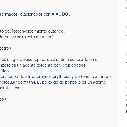
, fármacos relacionados con
A ACIDO
.
to del fotoenvejecimiento cutáneo )
 fotoenvejecimiento cutáneo )
ectro )
 es un gel de uso tópico, destinado a ser usado en el
enzoílo es un agente oxidante con propiedades
tico )
or una cepa de Streptomyces erythreus y pertenece al grupo
 molecular de 73394, El peróxido de benzoílo es un agente
ratolíticas )
co )