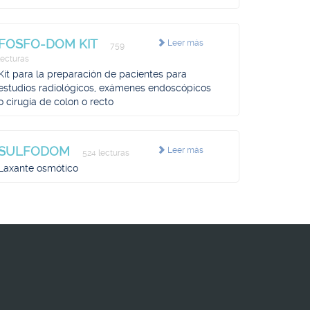
FOSFO-DOM KIT
Leer más
759
lecturas
Kit para la preparación de pacientes para
estudios radiológicos, exámenes endoscópicos
o cirugía de colon o recto
SULFODOM
Leer más
524 lecturas
Laxante osmótico