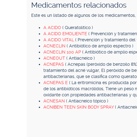
Medicamentos relacionados
Este es un listado de algunos de los medicamentos
A ACIDO
( Queratolítico )
A ACIDO EMOLIENTE
( Prevención y tratamien
A ACIDO VITAL
( Prevención y tratamiento del
ACNECLIN
( Antibiótico de amplio espectro )
ACNECLIN 100 AP
( Antibiótico de amplio esp
ACNEOUT
( Antiacneico )
ACNEPAS
( Acnepas (peróxido de benzoílo 8%)
tratamiento del acné vulgar, El peróxido de b
antibacterianas, que se clasifica como queratolí
ACNEPAS E
( La eritromicina es producida p
de los antibióticos macrólidos, Tiene un peso
oxidante con propiedades antibacterianas y que
ACNESAN
( Antiacneico tópico )
ACNIBEN TEEN SKIN BODY SPRAY
( Antiacnei