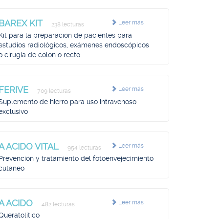
BAREX KIT
Leer más
238 lecturas
Kit para la preparación de pacientes para
estudios radiológicos, exámenes endoscópicos
o cirugía de colon o recto
FERIVE
Leer más
709 lecturas
Suplemento de hierro para uso intravenoso
exclusivo
A ACIDO VITAL
Leer más
954 lecturas
Prevención y tratamiento del fotoenvejecimiento
cutáneo
A ACIDO
Leer más
482 lecturas
Queratolítico