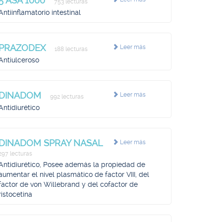
5 ASA 1000
753 lecturas
Antiinflamatorio intestinal
PRAZODEX
Leer más
188 lecturas
Antiulceroso
DINADOM
Leer más
992 lecturas
Antidiurético
DINADOM SPRAY NASAL
Leer más
297 lecturas
Antidiurético, Posee además la propiedad de
aumentar el nivel plasmático de factor VIII, del
factor de von Willebrand y del cofactor de
ristocetina