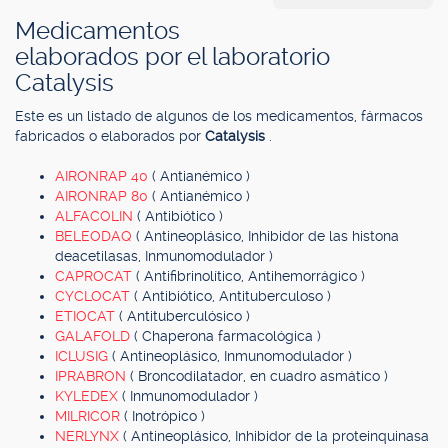
Medicamentos
elaborados por el laboratorio
Catalysis
Este es un listado de algunos de los medicamentos, fármacos
fabricados o elaborados por
Catalysis
.
AIRONRAP 40
( Antianémico )
AIRONRAP 80
( Antianémico )
ALFACOLIN
( Antibiótico )
BELEODAQ
( Antineoplásico, Inhibidor de las histona
deacetilasas, Inmunomodulador )
CAPROCAT
( Antifibrinolítico, Antihemorrágico )
CYCLOCAT
( Antibiótico, Antituberculoso )
ETIOCAT
( Antituberculósico )
GALAFOLD
( Chaperona farmacológica )
ICLUSIG
( Antineoplásico, Inmunomodulador )
IPRABRON
( Broncodilatador, en cuadro asmático )
KYLEDEX
( Inmunomodulador )
MILRICOR
( Inotrópico )
NERLYNX
( Antineoplásico, Inhibidor de la proteinquinasa