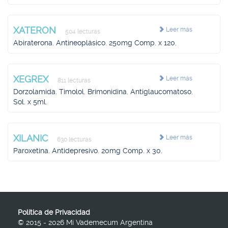
XATERON
Leer más
504 lecturas
Abiraterona. Antineoplásico. 250mg Comp. x 120.
XEGREX
Leer más
811 lecturas
Dorzolamida. Timolol. Brimonidina. Antiglaucomatoso.
Sol. x 5ml.
XILANIC
Leer más
630 lecturas
Paroxetina. Antidepresivo. 20mg Comp. x 30.
Política de Privacidad
© 2015 - 2026 Mi Vademecum Argentina